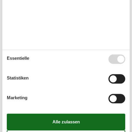
spazieren und sich sonnen können. In der kühleren Jahreszeit
können Sie das Hallenbad in 3.5 km Entfernung besuchen.
Das Ferienhaus in Fjordnähe ist der ideale Ort für einen
schönen Familienurlaub.
Raumaufteilung
Ferienunterkunft
Schlafzimmer, 2 Personen
Essentielle
Doppelbett
Schlafzimmer, 2 Personen
Einzelbett
Statistiken
Schlafzimmer, 2 Personen
Doppelbett
Badezimmer
Warmes und kaltes Wasser, Dusche
Marketing
Terrasse
Offene Terrasse
Ferienhaus auf der Karte und
Entfernungen