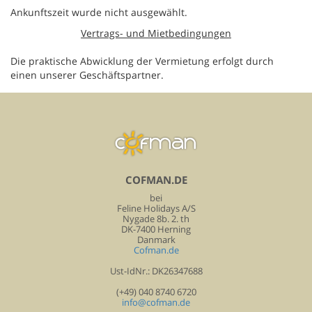
Ankunftszeit wurde nicht ausgewählt.
Vertrags- und Mietbedingungen
Die praktische Abwicklung der Vermietung erfolgt durch
einen unserer Geschäftspartner.
COFMAN.DE
bei
Feline Holidays A/S
Nygade 8b. 2. th
DK-7400 Herning
Danmark
Cofman.de
Ust-IdNr.: DK26347688
(+49) 040 8740 6720
info@cofman.de