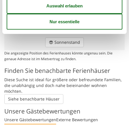
Die nächste Stadt
4,1 km
Entf. zum Wasser/Baden
1 km
Entfernung Einkauf
1,3 km
Entfernung Flughafen CPH
70,4 km
Golfplatz
6,9 km
Nächstes Restaurant
1,7 km
Schwimmbad
3,4 km
😎
Sonnenstand
Die angezeigte Position des Ferienhauses könnte ungenau sein. Die
genaue Adresse ist im Mietvertrag zu finden.
Finden Sie benachbarte Ferienhäuser
Diese Suche ist ideal für größere oder befreundete Familien,
die unabhängig und doch nahe beieinander wohnen
möchten.
Siehe benachbarte Häuser
Unsere Gästebewertungen
Unsere Gästebewertungen
Externe Bewertungen