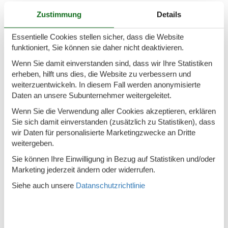
In der Nähe
Zustimmung
Details
Die nächste Stadt
4,1 km
Essentielle Cookies stellen sicher, dass die Website
Entf. zum Wasser/Baden
1 km
funktioniert, Sie können sie daher nicht deaktivieren.
Entfernung Einkauf
1,3 km
Wenn Sie damit einverstanden sind, dass wir Ihre Statistiken
erheben, hilft uns dies, die Website zu verbessern und
Entfernung Flughafen CPH
70,4 km
weiterzuentwickeln. In diesem Fall werden anonymisierte
Golfplatz
6,9 km
Daten an unsere Subunternehmer weitergeleitet.
Nächstes Restaurant
1,7 km
Wenn Sie die Verwendung aller Cookies akzeptieren, erklären
Sie sich damit einverstanden (zusätzlich zu Statistiken), dass
Schwimmbad
3,4 km
wir Daten für personalisierte Marketingzwecke an Dritte
weitergeben.
Konzepte
Sie können Ihre Einwilligung in Bezug auf Statistiken und/oder
Energiesparhaus
Marketing jederzeit ändern oder widerrufen.
Nahe am Meer
Siehe auch unsere
Datanschutzrichtlinie
Rauchfreies Haus
Küche