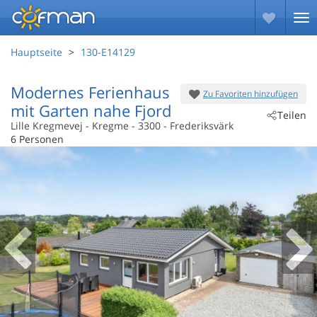
Hauptseite
130-E14129
Modernes Ferienhaus
Zu Favoriten hinzufügen
mit Garten nahe Fjord
Teilen
Lille Kregmevej
 - Kregme
 - 3300
 - Frederiksvärk
6 Personen