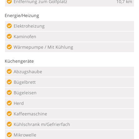
Entfernung zum Golfplatz
10,7 km
Energie/Heizung
Elektroheizung
Kaminofen
Wärmepumpe / Mit Kühlung
Küchengeräte
Abzugshaube
Bügelbrett
Bügeleisen
Herd
Kaffeemaschine
Kühlschrank m/Gefrierfach
Mikrowelle