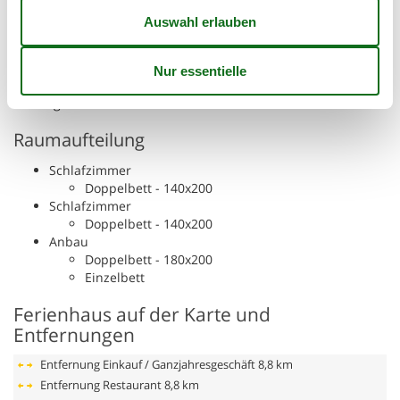
mit dem Fahrrad erkunden und die besondere Ruhe
genießen, die nur das Kattegat zu bieten hat.
Denken Sie daran, dass Sie bei Kattegat jederzeit Bollerwagen
, Hochstühle und Kinderbetten ausleihen können. Sie können
sie direkt im Büro abholen und am Ende Ihres Urlaubs wieder
zurückgeben.
Raumaufteilung
Schlafzimmer
Doppelbett - 140x200
Schlafzimmer
Doppelbett - 140x200
Anbau
Doppelbett - 180x200
Einzelbett
Ferienhaus auf der Karte und
Entfernungen
Entfernung Einkauf / Ganzjahresgeschäft
8,8 km
Entfernung Restaurant
8,8 km