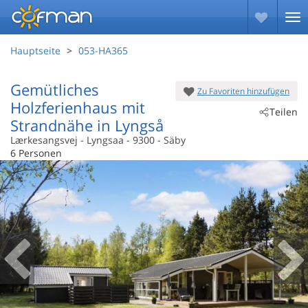
Hauptseite
053-HA365
Gemütliches
Zu Favoriten hinzufügen
Holzferienhaus mit
Teilen
Strandnähe in Lyngså
Lærkesangsvej
 - Lyngsaa
 - 9300
 - Säby
6 Personen