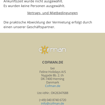
Ankunftszeit wurde nicht ausgewählt.
Es wurden keine Personen ausgewählt.
Vertrags- und Mietbedingungen
Die praktische Abwicklung der Vermietung erfolgt durch
einen unserer Geschäftspartner.
COFMAN.DE
bei
Feline Holidays A/S
Nygade 8b. 2. th
DK-7400 Herning
Danmark
Cofman.de
Ust-IdNr.: DK26347688
(+49) 040 8740 6720
info@cofman.de