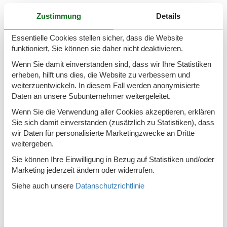
Draußen
Zustimmung
Details
Gartenmöbel
Essentielle Cookies stellen sicher, dass die Website
Grill
Gas
funktioniert, Sie können sie daher nicht deaktivieren.
Liegestühle
2
Wenn Sie damit einverstanden sind, dass wir Ihre Statistiken
erheben, hilft uns dies, die Website zu verbessern und
Parken auf dem Grundstück
weiterzuentwickeln. In diesem Fall werden anonymisierte
Sonnenschirm
1
Daten an unsere Subunternehmer weitergeleitet.
Teilw. überdachte Terrasse
Wenn Sie die Verwendung aller Cookies akzeptieren, erklären
Sie sich damit einverstanden (zusätzlich zu Statistiken), dass
Regeln
wir Daten für personalisierte Marketingzwecke an Dritte
weitergeben.
Aufladen eines Elektroautos erlaubt / Notladegerät /
Sie können Ihre Einwilligung in Bezug auf Statistiken und/oder
Großmutterkabel mitbringen
Marketing jederzeit ändern oder widerrufen.
Haustiere: nur Hunde erlaubt
Siehe auch unsere
Datanschutzrichtlinie
Rauchen verboten
Preis inbegriffen