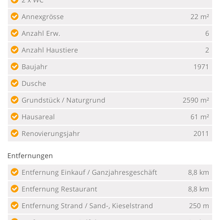
Annexgrösse
22 m²
Anzahl Erw.
6
Anzahl Haustiere
2
Baujahr
1971
Dusche
Grundstück / Naturgrund
2590 m²
Hausareal
61 m²
Renovierungsjahr
2011
Entfernungen
Entfernung Einkauf / Ganzjahresgeschäft
8,8 km
Entfernung Restaurant
8,8 km
Entfernung Strand / Sand-, Kieselstrand
250 m