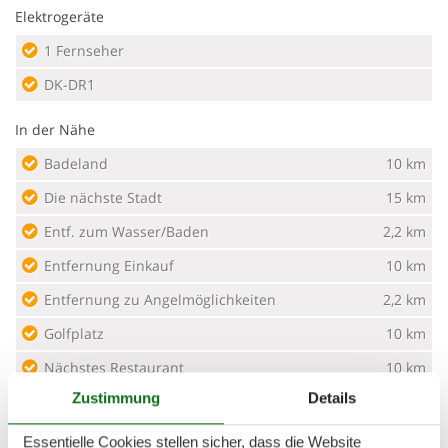
Elektrogeräte
1 Fernseher
DK-DR1
In der Nähe
Badeland
10 km
Die nächste Stadt
15 km
Entf. zum Wasser/Baden
2,2 km
Entfernung Einkauf
10 km
Entfernung zu Angelmöglichkeiten
2,2 km
Golfplatz
10 km
Nächstes Restaurant
10 km
Zustimmung
Details
Konzepte
Essentielle Cookies stellen sicher, dass die Website
Energiesparhaus