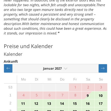
never happened. In addition, one of the exterior doors was not
lockable for two nights, which felt unsafe and unacceptable.There
are also two large open manure tanks directly next to the
property, which caused a persistent and very strong smell –
something that should clearly be disclosed in the property
description.With better maintenance and honest communication
about such conditions, this could have been a great experience. As
it stands, our impression is mixed.
Preise und Kalender
Kalender
Ankunft
Januar 2027
Mo
Di
Mi
Do
Fr
Sa
So
1
2
3
53
4
5
6
7
8
1
9
10
2
11
12
13
14
15
16
17
3