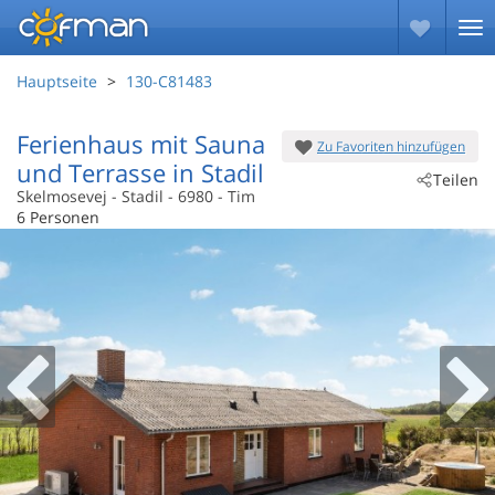
Hauptseite
130-C81483
Ferienhaus mit Sauna
Zu Favoriten hinzufügen
und Terrasse in Stadil
Teilen
Skelmosevej
 - Stadil
 - 6980
 - Tim
6 Personen