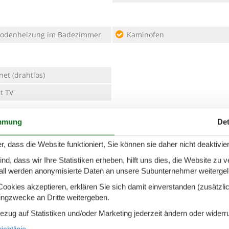
odenheizung im Badezimmer
Kaminofen
net (drahtlos)
t TV
mmung
Det
ernung Einkauf
180 m
r, dass die Website funktioniert, Sie können sie daher nicht deaktivie
stes Restaurant
150 m
d, dass wir Ihre Statistiken erheben, hilft uns dies, die Website zu 
all werden anonymisierte Daten an unsere Subunternehmer weitergele
okies akzeptieren, erklären Sie sich damit einverstanden (zusätzlich
hfreies Haus
tingzwecke an Dritte weitergeben.
Bezug auf Statistiken und/oder Marketing jederzeit ändern oder widerr
chtlinie