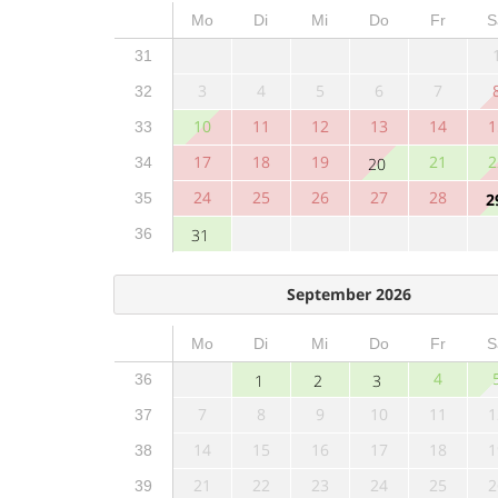
Mo
Di
Mi
Do
Fr
S
31
3
4
5
6
7
32
10
11
12
13
14
1
33
17
18
19
21
2
34
20
24
25
26
27
28
35
2
36
31
September 2026
Mo
Di
Mi
Do
Fr
S
4
36
1
2
3
7
8
9
10
11
1
37
14
15
16
17
18
1
38
21
22
23
24
25
2
39