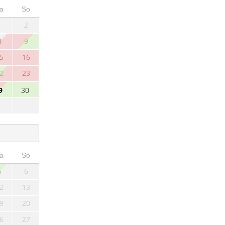
a
So
1
2
8
9
5
16
2
23
9
30
a
So
5
6
2
13
9
20
6
27