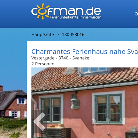
O
Ferienunterkünfte. Immer wieder.
Hauptseite
130-I58016
Charmantes Ferienhaus nahe Sva
Vestergade
 - 3740
 - Svaneke
2 Personen