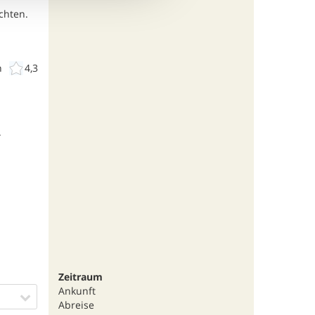
chten.
n
4,3
.
Zeitraum
Ankunft
Abreise