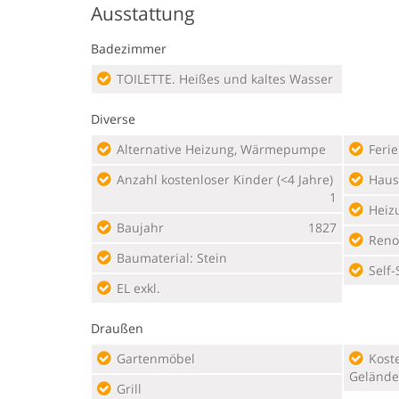
Ausstattung
Badezimmer
TOILETTE. Heißes und kaltes Wasser
Diverse
Alternative Heizung, Wärmepumpe
Feri
Anzahl kostenloser Kinder (<4 Jahre)
Haus
1
Heiz
Baujahr
1827
Reno
Baumaterial: Stein
Self-
EL exkl.
Draußen
Gartenmöbel
Kostenloser Parkplatz auf dem
Gelände
Grill