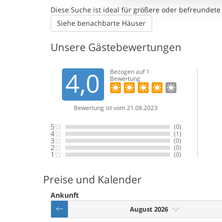
Diese Suche ist ideal für größere oder befreunde
Siehe benachbarte Häuser
Unsere Gästebewertungen
4,0
Bezogen auf
1
Bewertung
Bewertung ist vom 21.08.2023
5
(0)
4
(1)
3
(0)
2
(0)
1
(0)
Preise und Kalender
Ankunft
August 2026