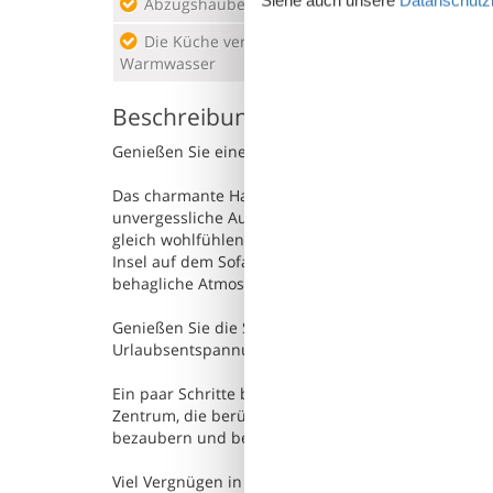
Abzugshaube
Elek
Die Küche verfügt über
Gefr
Warmwasser
Beschreibung
Genießen Sie eine erholsame Zeit in diesem einl
Das charmante Haus bietet alles, was Sie für einen
unvergessliche Auszeit zu zweit. In den wohnliche
gleich wohlfühlen. Machen Sie es sich abends nac
Insel auf dem Sofa gemütlich bequem und plaudern
behagliche Atmosphäre.
Genießen Sie die Sonne im Innenhof des Hauses und 
Urlaubsentspannung wie von selbst ein.
Ein paar Schritte bringen Sie zur Felsenküste, die z
Zentrum, die berühmte Brauerei finden Sie in unmi
bezaubern und beenden Sie einen Spaziergang am 
Viel Vergnügen in Ihrem Urlaub im Ferienhaus, das 