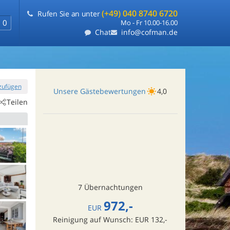
(+49) 040 8740 6720
Rufen Sie an unter
0
Mo - Fr 10.00-16.00
Chat
info@cofman.de
nzufügen
Unsere Gästebewertungen
4,0
Teilen
7 Übernachtungen
972,-
EUR
Reinigung auf Wunsch: EUR 132,-