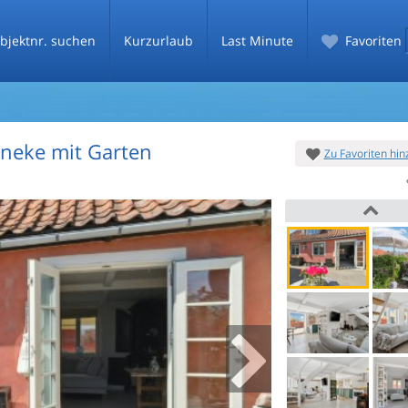
bjektnr. suchen
Kurzurlaub
Last Minute
Favoriten
neke mit Garten
Zu Favoriten hi