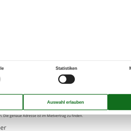
er, Dusche
ernungen
le
Statistiken
. Die genaue Adresse ist im Mietvertrag zu finden.
ser