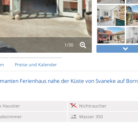
1/
30
en
Preise und Kalender
rmanten Ferienhaus nahe der Küste von Svaneke auf Bor
 Haustier
Nichtraucher
adezimmer
Wasser 350