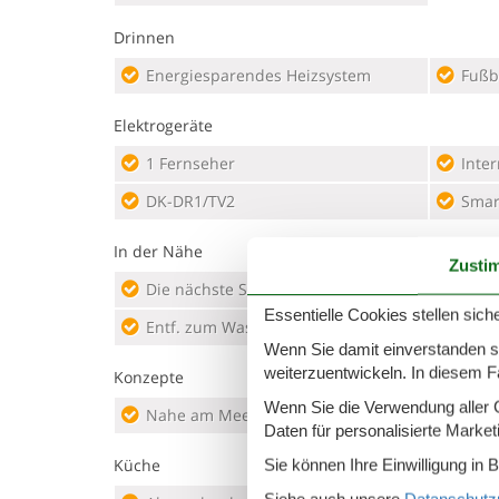
Drinnen
Energiesparendes Heizsystem
Fußb
Elektrogeräte
1 Fernseher
Inter
DK-DR1/TV2
Smar
In der Nähe
Zusti
Die nächste Stadt
5 m
Entf
Essentielle Cookies stellen siche
Entf. zum Wasser/Baden
350 m
Näch
Wenn Sie damit einverstanden sin
weiterzuentwickeln. In diesem F
Konzepte
Wenn Sie die Verwendung aller Co
Nahe am Meer
Rauc
Daten für personalisierte Marke
Küche
Sie können Ihre Einwilligung in 
Siehe auch unsere
Datanschutzri