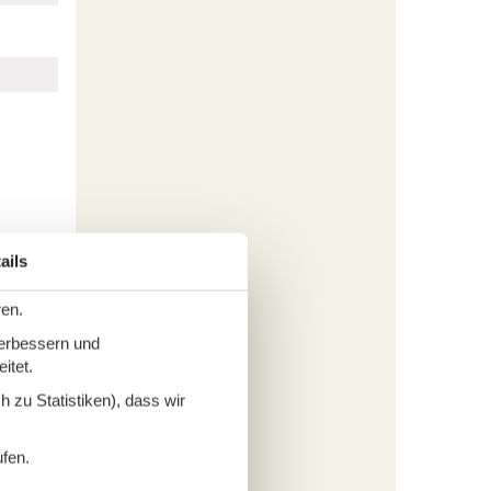
ails
ren.
verbessern und
itet.
 zu Statistiken), dass wir
ufen.