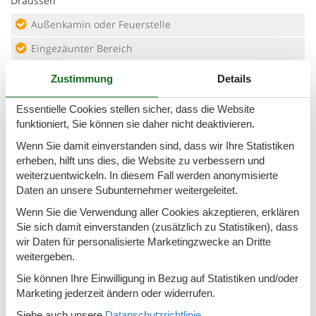
Draussen
Außenkamin oder Feuerstelle
Eingezäunter Bereich
Eingezäunter Garten
Zustimmung
Details
Garten
Essentielle Cookies stellen sicher, dass die Website
Garten-/Außendusche
funktioniert, Sie können sie daher nicht deaktivieren.
Gartenmöbel
Wenn Sie damit einverstanden sind, dass wir Ihre Statistiken
erheben, hilft uns dies, die Website zu verbessern und
Grill
weiterzuentwickeln. In diesem Fall werden anonymisierte
Daten an unsere Subunternehmer weitergeleitet.
Parken
Outside the plot
Wenn Sie die Verwendung aller Cookies akzeptieren, erklären
Spielplatz
Sie sich damit einverstanden (zusätzlich zu Statistiken), dass
Terrasse
wir Daten für personalisierte Marketingzwecke an Dritte
weitergeben.
Terrasse
Sie können Ihre Einwilligung in Bezug auf Statistiken und/oder
Marketing jederzeit ändern oder widerrufen.
Eignung
Siehe auch unsere
Datanschutzrichtlinie