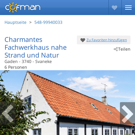
Hauptseite
548-99940033
Charmantes
Zu Favoriten hinzufügen
Fachwerkhaus nahe
Teilen
Strand und Natur
Gaden
 - 3740
 - Svaneke
6 Personen