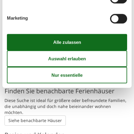
Gemütliches Fachwerkhaus, nur 200 m von Meer, Klippen und
Strand entfernt. Künstlerisch eingerichtet und
familienfreundlich. Garten mit Trampolin. Im idyllischen
Marketing
Fischerdorf Årsdale gelegen.
Ferienhaus auf der Karte und
Entfernungen
Strand/Meer/See
210 m
😎
Sonnenstand
Die angezeigte Position des Ferienhauses könnte ungenau sein. Die
genaue Adresse ist im Mietvertrag zu finden.
Finden Sie benachbarte Ferienhäuser
Diese Suche ist ideal für größere oder befreundete Familien,
die unabhängig und doch nahe beieinander wohnen
möchten.
Siehe benachbarte Häuser