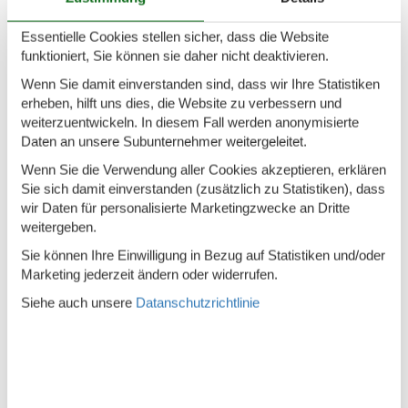
Haus ist für Kinder geeignet
Essentielle Cookies stellen sicher, dass die Website
Haus ist für Nichtraucher
funktioniert, Sie können sie daher nicht deaktivieren.
Haus ist nicht für Jugendgruppen geeignet
Wenn Sie damit einverstanden sind, dass wir Ihre Statistiken
erheben, hilft uns dies, die Website zu verbessern und
Haus kann nicht von Schulen gemietet werden
weiterzuentwickeln. In diesem Fall werden anonymisierte
Daten an unsere Subunternehmer weitergeleitet.
Diverse
Wenn Sie die Verwendung aller Cookies akzeptieren, erklären
Privater Eingang
Sie sich damit einverstanden (zusätzlich zu Statistiken), dass
wir Daten für personalisierte Marketingzwecke an Dritte
Rental only for holiday lets
weitergeben.
Entfernung
Sie können Ihre Einwilligung in Bezug auf Statistiken und/oder
Marketing jederzeit ändern oder widerrufen.
Strand/Meer/See
210 m
Siehe auch unsere
Datanschutzrichtlinie
Beschreibung
Informationen zur Ankunft werden 7 Tage vor der Anreise per
Nachricht gesendet