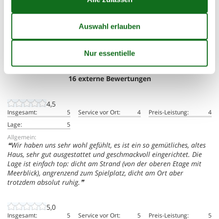
Insgesamt:
4,5
Service vor Ort:
4,7
Preis-Leistung:
4,0
Lage:
4,7
16 externe Bewertungen
4,5
Insgesamt:
5
Service vor Ort:
4
Preis-Leistung:
4
Lage:
5
Allgemein:
Wir haben uns sehr wohl gefühlt, es ist ein so gemütliches, altes
Haus, sehr gut ausgestattet und geschmackvoll eingerichtet. Die
Lage ist einfach top: dicht am Strand (von der oberen Etage mit
Meerblick), angrenzend zum Spielplatz, dicht am Ort aber
trotzdem absolut ruhig.
5,0
Insgesamt:
5
Service vor Ort:
5
Preis-Leistung:
5