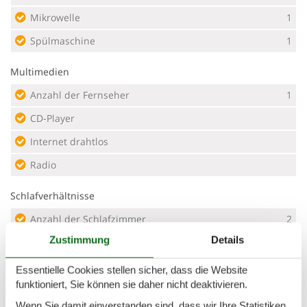
Mikrowelle
1
Spülmaschine
1
Multimedien
Anzahl der Fernseher
1
CD-Player
Internet drahtlos
Radio
Schlafverhältnisse
Anzahl der Schlafzimmer
2
Zustimmung
Details
Doppelbett (Anzahl der Schlafplätze)
2
Einzelbett (Anzahl der Schlafplätze)
3
Essentielle Cookies stellen sicher, dass die Website
funktioniert, Sie können sie daher nicht deaktivieren.
Kinderbett
1
Wenn Sie damit einverstanden sind, dass wir Ihre Statistiken