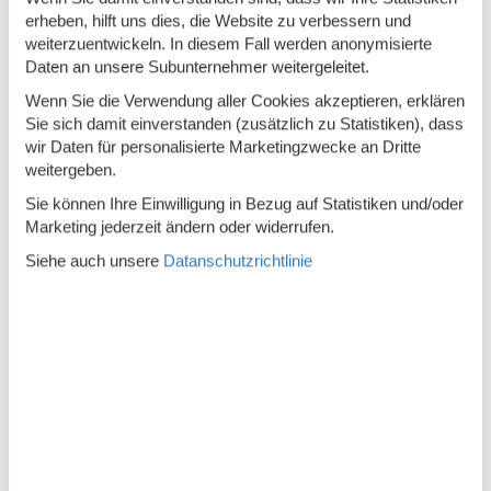
WC und Bad
erheben, hilft uns dies, die Website zu verbessern und
weiterzuentwickeln. In diesem Fall werden anonymisierte
Anzahl der Badezimmer
1
Daten an unsere Subunternehmer weitergeleitet.
Duschkabine
Wenn Sie die Verwendung aller Cookies akzeptieren, erklären
Sie sich damit einverstanden (zusätzlich zu Statistiken), dass
Fußbodenheizung
1
wir Daten für personalisierte Marketingzwecke an Dritte
Toiletten
1
weitergeben.
Sie können Ihre Einwilligung in Bezug auf Statistiken und/oder
Zugang zur Ferienunterkunft
Marketing jederzeit ändern oder widerrufen.
Schlüsselkasten mit Code
Siehe auch unsere
Datanschutzrichtlinie
Beschreibung
Renoviertes Ferienhaus, nur 100 Meter vom Strand entfernt,
nahe der Stadt und mit schöner Aussicht. Steile Treppe ins
Obergeschoss.
Als Mieter des Hauses hast du kostenlosen Zugang zu sechs
Badeländer/Schwimmhallen sowie zum Bowling in Varde.