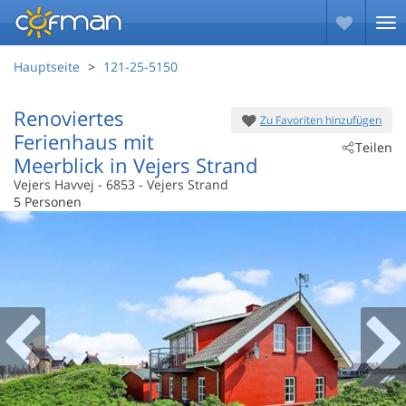
Hauptseite
121-25-5150
Renoviertes
Zu Favoriten hinzufügen
Ferienhaus mit
Teilen
Meerblick in Vejers Strand
Vejers Havvej
 - 6853
 - Vejers Strand
5 Personen