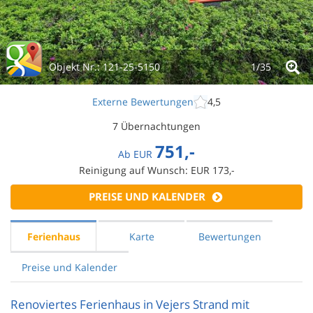
Objekt Nr.:
121-25-5150
1/
35
Externe Bewertungen
4,5
7 Übernachtungen
751,-
Ab
EUR
Reinigung auf Wunsch: EUR 173,-
PREISE UND KALENDER
Ferienhaus
Karte
Bewertungen
Preise und Kalender
Renoviertes Ferienhaus in Vejers Strand mit