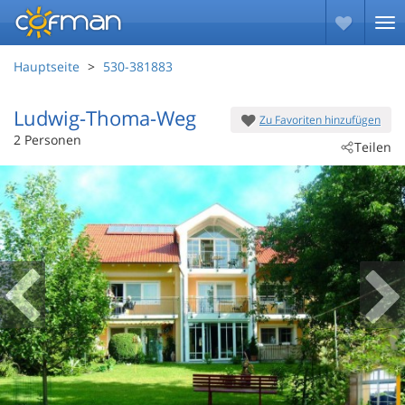
Hauptseite
530-381883
Ludwig-Thoma-Weg
Zu Favoriten hinzufügen
 - Bad Füssing
2 Personen
Teilen
 - 94072