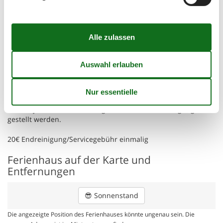
Teppichboden, TV, Telefon, Safe, Radio, W-Lan
kostenlos...großer Balkon zur Südwestseite, angenehme
Nachmittags- und Abendsonne.
Hier können Sie sich sicher erholen und sich wohlfühlen.
Konditionen
Haustiere sind nicht erlaubt.
Ein Babybett kann auf Anfrage kostenfrei zur Verfügung
gestellt werden.
20€ Endreinigung/Servicegebühr einmalig
Ferienhaus auf der Karte und
Entfernungen
😎
Sonnenstand
Die angezeigte Position des Ferienhauses könnte ungenau sein. Die