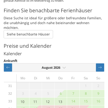
genaue Adresse ist im Mietvertrag zu finden.
Finden Sie benachbarte Ferienhäuser
Diese Suche ist ideal für größere oder befreundete Familien,
die unabhängig und doch nahe beieinander wohnen
möchten.
Siehe benachbarte Häuser
Preise und Kalender
Kalender
Ankunft
August 2026
Mo
Di
Mi
Do
Fr
Sa
So
1
2
31
3
4
5
6
7
8
9
32
14
15
16
33
10
11
12
13