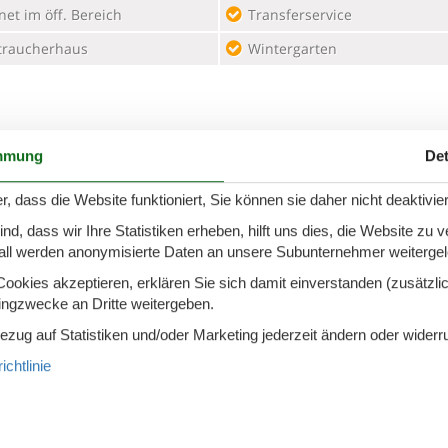
net im öff. Bereich
Transferservice
traucherhaus
Wintergarten
mmung
Det
r, dass die Website funktioniert, Sie können sie daher nicht deaktivie
baum
d, dass wir Ihre Statistiken erheben, hilft uns dies, die Website zu 
erichtetes Haus in ruhiger Lage, mitten im Grünen. In unseren hel
all werden anonymisierte Daten an unsere Subunternehmer weitergele
 wohlfühlen. Die Appartements verfügen über einen getrennten W
okies akzeptieren, erklären Sie sich damit einverstanden (zusätzlich
mit Mikrowelle, Balkon, Telefon, Internet-W-LAN, Flachbildschirm,
tingzwecke an Dritte weitergeben.
s sind durch den Bayerischen Heilbäderverband FÜR ALLERGIKER
, Fahrradgarage und -Verleih, Parkplatz, Münzwaschmaschine und Tr
Bezug auf Statistiken und/oder Marketing jederzeit ändern oder widerr
fort ab.
chtlinie
dürfen!