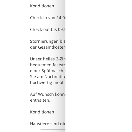
Konditionen
Check-in von 14:00 Uhr bis 18:00 Uhr
Check-out bis 09:30 Uhr
Stornierungen bis 30 Tage vor Anreise sind kosten
der Gesamtkosten berechnet, Stornierungen in den
Unser helles 2-Zimmer Premium-Appartement ist e
bequemen feststehenden Doppelbett, einem Wohnzi
einer Spülmaschine, Mikrowelle und einer gemütlic
Sie am Nachmittag und am Abend die Sonne auf dem
hochwertig möbliert und befinden sich in ruhiger L
Auf Wunsch können Sie unseren Brötchenservice nu
enthalten.
Konditionen
Haustiere sind nicht erlaubt.