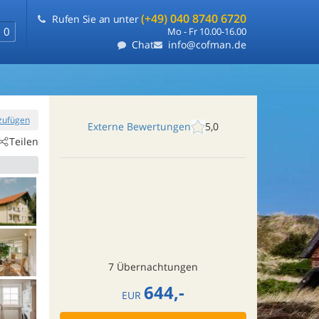
(+49) 040 8740 6720
Rufen Sie an unter
0
Mo - Fr 10.00-16.00
Chat
info@cofman.de
nzufügen
Externe Bewertungen
5,0
Teilen
7 Übernachtungen
644,-
EUR