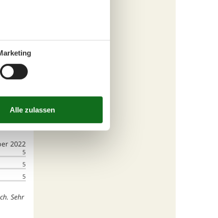
Marketing
chten.
n
5,0
er 2022
5
5
5
ch. Sehr