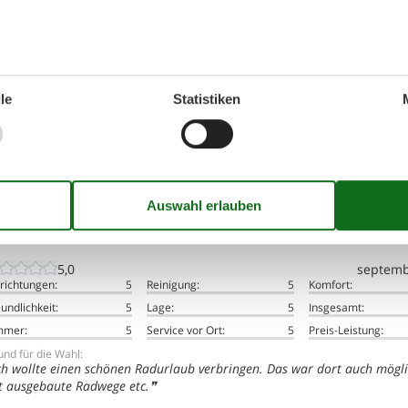
ernungen
. Die genaue Adresse ist im Mietvertrag zu finden.
ser
le
Statistiken
te Familien, die unabhängig und doch nahe beieinander wohnen mö
Unsere Gästebewertungen
Externe Bewertunge
1 externe Bewertung
5,0
septemb
richtungen:
5
Reinigung:
5
Komfort:
undlichkeit:
5
Lage:
5
Insgesamt:
mmer:
5
Service vor Ort:
5
Preis-Leistung:
nd für die Wahl:
ch wollte einen schönen Radurlaub verbringen. Das war dort auch mögli
t ausgebaute Radwege etc.