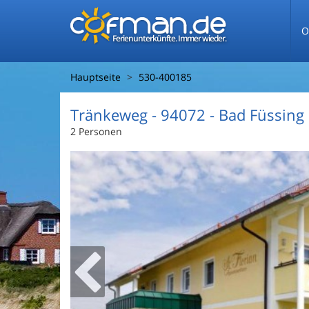
O
Ferienunterkünfte. Immer wieder.
Hauptseite
530-400185
Tränkeweg
 - 94072
 - Bad Füssing
2 Personen