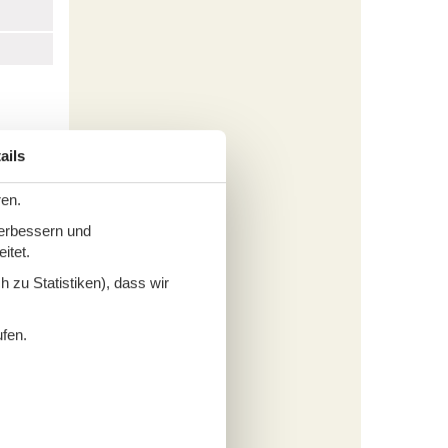
ails
ren.
verbessern und
len und
itet.
ohn-
 zu Statistiken), dass wir
 Radio-
ockner.
ufen.