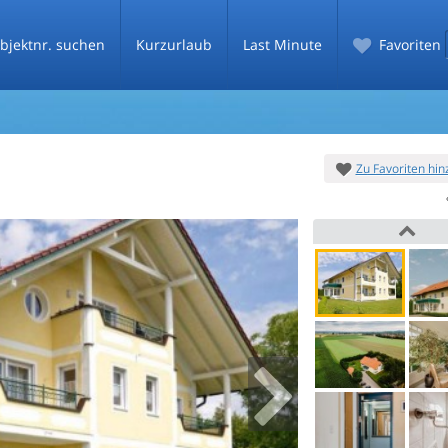
bjektnr. suchen
Kurzurlaub
Last Minute
Favoriten
Zu Favoriten hi