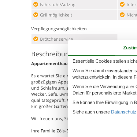
Fahrstuhl/Aufzug
Inter
Grillmöglichkeit
Nich
Verpflegungsmöglichkeiten
Brötchenservice
Zusti
Beschreibung
Essentielle Cookies stellen siche
Appartementhaus St. Florian, Appartement Nuß
Wenn Sie damit einverstanden sin
Es erwartet Sie ein neues, sehr geschmackvoll eing
weiterzuentwickeln. In diesem F
großzügigen Appartements werden Sie sich gleich
Wenn Sie die Verwendung aller Co
und Schlafraum, separates WC, Dusche, Küchenzeile 
Daten für personalisierte Marke
Wecker, Safe, uvm.. Ein Teil unserer Appartement
qualitätsgeprüft. Wir bieten Brötchenservice, Lift
Sie können Ihre Einwilligung in 
Ein großer Garten mit Liegewiese rundet Ihren Kom
Siehe auch unsere
Datanschutzri
Wir freuen uns, Sie in unserem Haus begrüßen zu 
Ihre Familie Zöls-Egginger