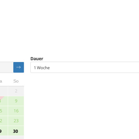
Dauer
1 Woche
a
So
1
2
8
9
5
16
2
23
9
30