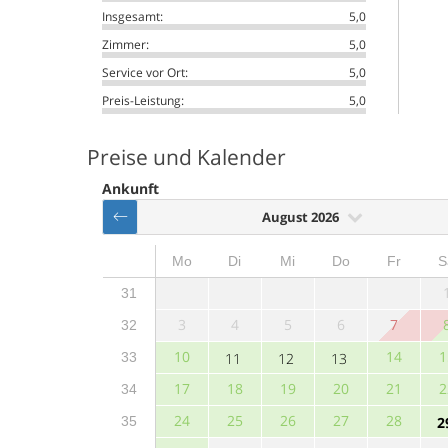
Insgesamt:
5,0
Zimmer:
5,0
Service vor Ort:
5,0
Preis-Leistung:
5,0
Preise und Kalender
Ankunft
August 2026
Mo
Di
Mi
Do
Fr
S
31
3
4
5
6
7
32
10
14
1
33
11
12
13
17
18
19
20
21
2
34
24
25
26
27
28
35
2