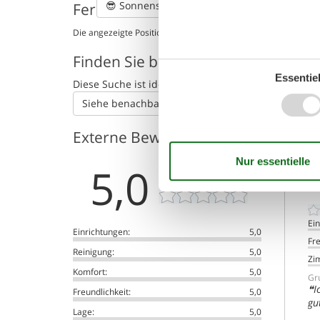
😎
Sonnenstand
Ferienhaus auf der Karte und Entf
Die angezeigte Position des Ferienhauses könnte ungenau sein
Finden Sie benachbarte Ferienhäu
Essentiel
Diese Suche ist ideal für größere oder befreunde
Siehe benachbarte Häuser
Externe Bewertungen
5,0
Ein
Einrichtungen:
5,0
Fre
Reinigung:
5,0
Zi
Komfort:
5,0
Gru
I
Freundlichkeit:
5,0
gu
Lage:
5,0