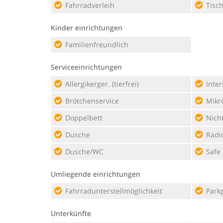
Fahrradverleih
Tisc
Kinder einrichtungen
Familienfreundlich
Serviceeinrichtungen
Allergikerger. (tierfrei)
Inte
Brötchenservice
Mikr
Doppelbett
Nich
Dusche
Radi
Dusche/WC
Safe
Umliegende einrichtungen
Fahrradunterstellmöglichkeit
Parkp
Unterkünfte