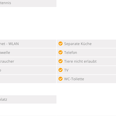
htennis
rnet - WLAN
Separate Küche
owelle
Telefon
traucher
Tiere nicht erlaubt
o
TV
WC-Toilette
latz