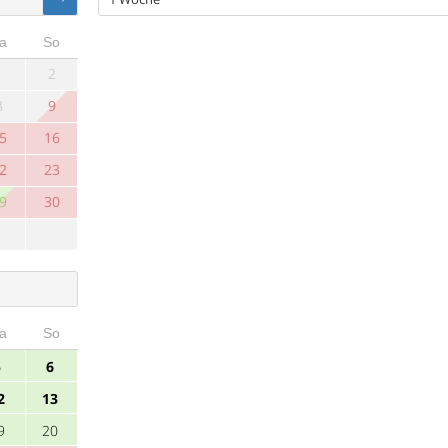
a
So
1
2
8
9
5
16
2
23
9
30
a
So
5
6
2
13
9
20