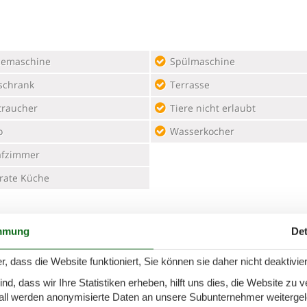
eemaschine
Spülmaschine
schrank
Terrasse
traucher
Tiere nicht erlaubt
o
Wasserkocher
afzimmer
rate Küche
mmung
Det
r, dass die Website funktioniert, Sie können sie daher nicht deaktivie
d, dass wir Ihre Statistiken erheben, hilft uns dies, die Website zu 
traucherhaus
all werden anonymisierte Daten an unsere Subunternehmer weitergele