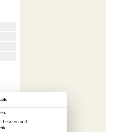
ails
ren.
verbessern und
itet.