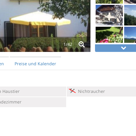
1/
42
en
Preise und Kalender
 Haustier
Nichtraucher
adezimmer