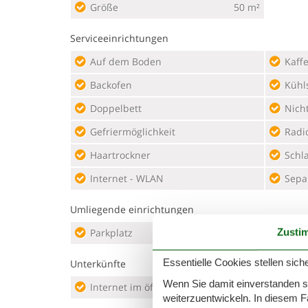
Größe
50 m²
Serviceeinrichtungen
Auf dem Boden
Kaff
Backofen
Kühl
Doppelbett
Nich
Gefriermöglichkeit
Radi
Haartrockner
Schl
Internet - WLAN
Sepa
Umliegende einrichtungen
Zusti
Parkplatz
Essentielle Cookies stellen siche
Unterkünfte
Wenn Sie damit einverstanden sin
Internet im öff. Bereich
Nich
weiterzuentwickeln. In diesem F