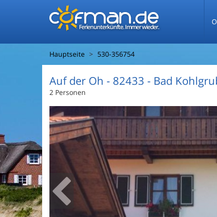
O
Ferienunterkünfte. Immer wieder.
Hauptseite
530-356754
Auf der Oh
 - 82433
 - Bad Kohlgru
2 Personen