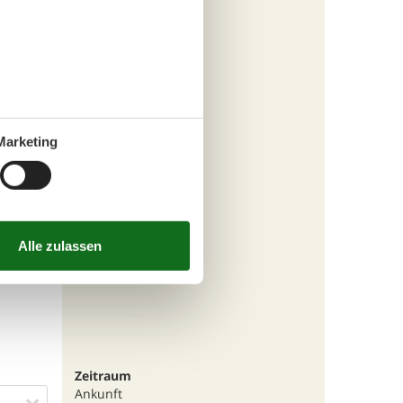
er 2022
5
5
5
Marketing
maj 2021
5
5
5
tattet
Zeitraum
Ankunft