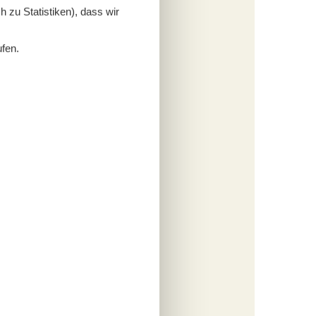
 zu Statistiken), dass wir
ufen.
sstraße,
lraum,
chten.
n
5,0