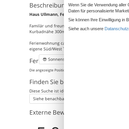
Beschreibung
Wenn Sie die Verwendung aller Co
Daten für personalisierte Marke
Haus Ullmann, Ferienwohnung Mia
Sie können Ihre Einwilligung in 
Familär und freundlich, behagliche Nichtraucher-W
Siehe auch unsere
Datanschutzri
Kurbadnähe 300m mit Hallenbad, Medical Spa&Vital
Ferienwohnung ca. 50qm, Wohnraum mit integrierte
eigene Süd/West Terrasse, Stellplatz.
😎
Sonnenstand
Ferienhaus auf der Karte und Entf
Die angezeigte Position des Ferienhauses könnte ungenau sein
Finden Sie benachbarte Ferienhäu
Diese Suche ist ideal für größere oder befreunde
Siehe benachbarte Häuser
Externe Bewertungen