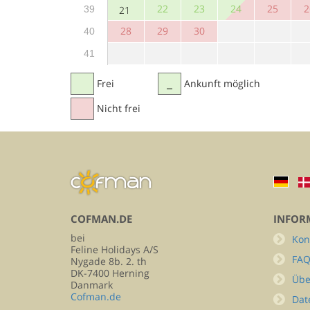
22
23
24
25
2
39
21
28
29
30
40
41
Frei
Ankunft möglich
Nicht frei
COFMAN.DE
INFOR
bei
Kon
Feline Holidays A/S
FA
Nygade 8b. 2. th
DK-7400 Herning
Übe
Danmark
Cofman.de
Dat