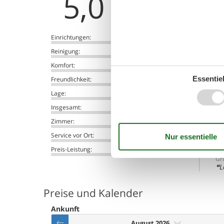
5,0
Ein
Einrichtungen:
5,0
Fre
Reinigung:
5,0
Zi
Komfort:
5,0
Essentiel
Freundlichkeit:
5,0
Ein
Lage:
5,0
Fre
Insgesamt:
5,0
Zi
Zimmer:
5,0
Al
Service vor Ort:
5,0
t
un
Preis-Leistung:
5,0
Gru
L
Preise und Kalender
Ankunft
August 2026