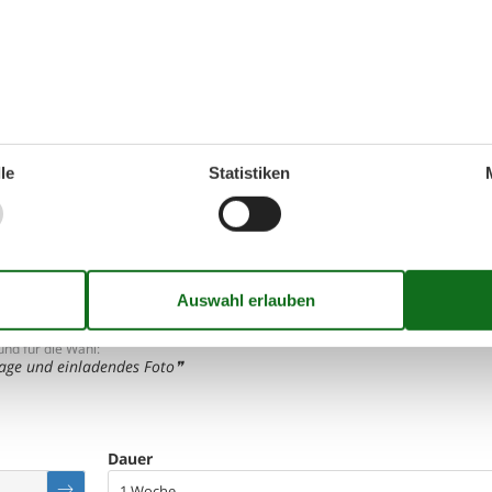
5,0
septemb
richtungen:
5
Reinigung:
5
Komfort:
undlichkeit:
5
Lage:
5
Insgesamt:
mmer:
5
Service vor Ort:
5
Preis-Leistung:
le
Statistiken
5,0
richtungen:
5
Reinigung:
5
Komfort:
undlichkeit:
5
Lage:
5
Insgesamt:
mmer:
5
Service vor Ort:
5
Preis-Leistung:
lgemein:
olle Lage, schönes Haus, sehr nette Vermieter, Wohnung ist super ausges
d sehr gepfleht
nd für die Wahl:
age und einladendes Foto
Dauer
1 Woche