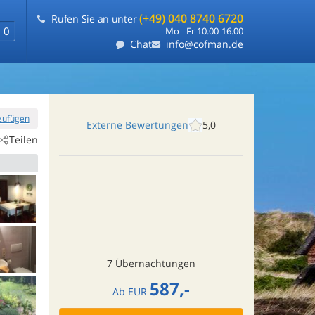
(+49) 040 8740 6720
Rufen Sie an unter
0
Mo - Fr 10.00-16.00
Chat
info@cofman.de
nzufügen
Externe Bewertungen
5,0
Teilen
7 Übernachtungen
587,-
Ab
EUR