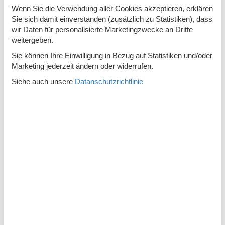
- befindet sich in: Wohnsiedlung
Wenn Sie die Verwendung aller Cookies akzeptieren, erklären
- Art d. Wohnung: Souterrain
Sie sich damit einverstanden (zusätzlich zu Statistiken), dass
- Art d. Gebäudes: Einfamilienhaus
wir Daten für personalisierte Marketingzwecke an Dritte
- Etage, auf der sich das Objekt befindet: EG
weitergeben.
- Gesamtanzahl d. Stockwerke im Gebäude über EG: 3
Sie können Ihre Einwilligung in Bezug auf Statistiken und/oder
- letzte umfassende Renovierung: 2019
Marketing jederzeit ändern oder widerrufen.
- keine Einsicht von der Straße
- Anbieter wohnt auf dem Grundstück
Siehe auch unsere
Datanschutzrichtlinie
- keine Jugendgruppen
- Nichtraucherunterkunft
- Schlafzimmeranzahl: 1
- Badezimmeranzahl: 1
Top Merkmale
- WLAN
- Klimaanlage: keine
- Heizung: überall
- Fußbodenheizung: keine
- Terrasse
- Garten: zur gemeinschaftlichen Nutzung
- Private PKW-Stellplätze insgesamt für diese Unterkunft: 5
- ? davon Garagenstellplätze: keinen