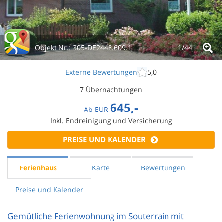
Objekt Nr.:
305-DE2448.609.1
1/
44
Externe Bewertungen
5,0
7 Übernachtungen
645,-
Ab
EUR
Inkl. Endreinigung und Versicherung
PREISE UND KALENDER
Ferienhaus
Karte
Bewertungen
Preise und Kalender
Gemütliche Ferienwohnung im Souterrain mit