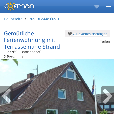
Hauptseite
305-DE2448.609.1
Gemütliche
Zu Favoriten hinzufügen
Ferienwohnung mit
Teilen
Terrasse nahe Strand
 - 23769
 - Bannesdorf
2 Personen