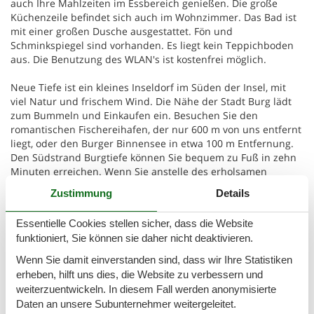
auch Ihre Mahlzeiten im Essbereich genießen. Die große
Küchenzeile befindet sich auch im Wohnzimmer. Das Bad ist
mit einer großen Dusche ausgestattet. Fön und
Schminkspiegel sind vorhanden. Es liegt kein Teppichboden
aus. Die Benutzung des WLAN's ist kostenfrei möglich.
Neue Tiefe ist ein kleines Inseldorf im Süden der Insel, mit
viel Natur und frischem Wind. Die Nähe der Stadt Burg lädt
zum Bummeln und Einkaufen ein. Besuchen Sie den
romantischen Fischereihafen, der nur 600 m von uns entfernt
liegt, oder den Burger Binnensee in etwa 100 m Entfernung.
Den Südstrand Burgtiefe können Sie bequem zu Fuß in zehn
Minuten erreichen. Wenn Sie anstelle des erholsamen
Spaziergangs lieber mit dem PKW fahren, stehen Ihnen dort
Zustimmung
Details
Parkplätze zur Verfügung. Das Hallen- und Wellenbad ist nur
800 m vom Haus entfernt.
Essentielle Cookies stellen sicher, dass die Website
funktioniert, Sie können sie daher nicht deaktivieren.
Dierekt vor den Fenstern befindet sich eine kleine, private
Terrasse.
Wenn Sie damit einverstanden sind, dass wir Ihre Statistiken
erheben, hilft uns dies, die Website zu verbessern und
Basisinformationen
weiterzuentwickeln. In diesem Fall werden anonymisierte
- Erlaubte Haustiere: keins
Daten an unsere Subunternehmer weitergeleitet.
- Unterkunftstyp: Ferienwohnung