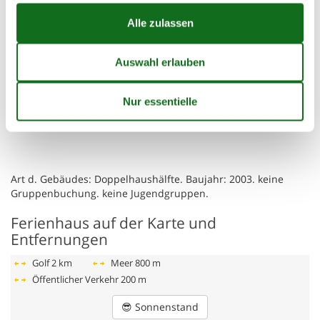
- Wassersport: 800 m
- Bootsverleih
- Angelplatz: 800 m
- Öffentliches Schwimmbad: 2,5 km
- Golfplatz: 2,0 km
- Reitmöglichkeit: 500 m
Besonderheiten
- Anglerfreundlich
Art d. Gebäudes: Doppelhaushälfte. Baujahr: 2003. keine
Gruppenbuchung. keine Jugendgruppen.
Ferienhaus auf der Karte und
Entfernungen
Golf
2 km
Meer
800 m
Öffentlicher Verkehr
200 m
😎
Sonnenstand