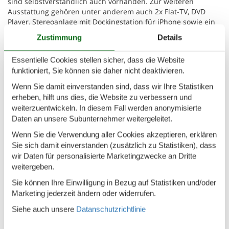
sind selbstverständlich auch vorhanden. Zur weiteren
Ausstattung gehören unter anderem auch 2x Flat-TV, DVD
Player, Stereoanlage mit Dockingstation für iPhone sowie ein
Unterputzradio und Fön im Badezimmer.
Zustimmung
Details
Zum Yachthafen in Burgstaaken sind es nur 800 Meter und
Essentielle Cookies stellen sicher, dass die Website
zum weitläufigen Südstrand 2500 Meter. Der Golfplatz in
funktioniert, Sie können sie daher nicht deaktivieren.
Wulfen liegt nur 2000 Meter weit entfernt. Die Vermieter
organisieren für ihre Gäste auch gerne individuelle Boots -
Wenn Sie damit einverstanden sind, dass wir Ihre Statistiken
und Angelausflüge.
erheben, hilft uns dies, die Website zu verbessern und
weiterzuentwickeln. In diesem Fall werden anonymisierte
Die Wohnung selbst befindet sich in einem neuwertigen
Daten an unsere Subunternehmer weitergeleitet.
Doppelhaus in bevorzugter Lage. Ein Stellplatz befindet sich
direkt am Haus. Die Wohnung ist auch für Allergiker
Wenn Sie die Verwendung aller Cookies akzeptieren, erklären
hervorragend geeignet. Bei Bedarf können Fahrräder sowie
Sie sich damit einverstanden (zusätzlich zu Statistiken), dass
ein Motorroller direkt am Haus mit angemietet werden.
wir Daten für personalisierte Marketingzwecke an Dritte
Handtücher und Bettwäsche werden nicht gestellt. Haustiere
weitergeben.
sind leider nicht erlaubt. Es gibt kostenloses WLAN für alle
Sie können Ihre Einwilligung in Bezug auf Statistiken und/oder
Gäste.
Marketing jederzeit ändern oder widerrufen.
Basisinformationen
Siehe auch unsere
Datanschutzrichtlinie
- Erlaubte Haustiere: keins
- befindet sich in: Wohnsiedlung