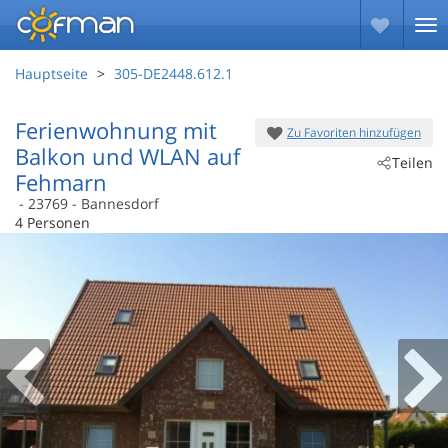
Hauptseite
305-DE2448.612.1
Ferienwohnung mit
Zu Favoriten hinzufügen
Balkon und WLAN auf
Teilen
Fehmarn
 - 23769
 - Bannesdorf
4 Personen