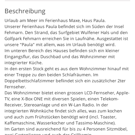
Beschreibung
Urlaub am Meer im Ferienhaus Maxe, Haus Paula.
Unserer Ferienhaus Paula befindet sich im Süden der Insel
Fehmarn. Den Strand, das Surfgebiet Wulfener Hals und den
Golfpark Fehmarn erreichen Sie in Laufnähe. Ausgestattet ist
unsere "Paula" mit allem, was im Urlaub benötigt wird.
Im unteren Bereich des Hauses befinden sich ein kleiner
Eingangsflur, das Duschbad und das Wohnzimmer mit
integrierter Küche.
In den ersten Stock geht es aus dem Wohnzimmer hinauf mit
einer Treppe zu den beiden Schlafräumen. Im
Doppelbettschlafzimmer befiindet sich ein zusätzlicher 2ter
Fernseher.
Das Wohnzimmer bietet einen grossen LCD-Fernseher, Apple-
TV, eine X-Box ONE mit diversen Spielen, einen Telekom-
Receiver, Stereoanlage und ein W-Lan Radio. In der
integrierten Wohnküche findet sich alles, was zum kochen
und auch zum Frühstücken benötigt wird (incl. Toaster,
Kaffemaschine, Wasserkocher und Tassimo-Maschine).
Im Garten sind ausreichend für bis zu 4 Personen Sitzmöbel,
zwei Gartenliegen und auch der Grillkamin.