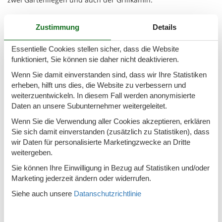
Kurzbeschreibung
Zustimmung
Details
Sonstiges : Nichtraucherhaus
Essentielle Cookies stellen sicher, dass die Website
Kurzbeschreibung 1
Anzahl Küchen : 1
funktioniert, Sie können sie daher nicht deaktivieren.
Wenn Sie damit einverstanden sind, dass wir Ihre Statistiken
Umgebung
erheben, hilft uns dies, die Website zu verbessern und
Leihmöglichkeiten : Fahrradverleih
weiterzuentwickeln. In diesem Fall werden anonymisierte
Sportmöglichkeiten in der Umgebung : Angeln, Bolzplatz,
Daten an unsere Subunternehmer weitergeleitet.
Golfplatz, Radtouren, Reitboxen (Gäste), Reithalle, Segeln,
Surfen, Tauchen, Tennis
Wenn Sie die Verwendung aller Cookies akzeptieren, erklären
Sie sich damit einverstanden (zusätzlich zu Statistiken), dass
Garten und Aussenanlagen
wir Daten für personalisierte Marketingzwecke an Dritte
Gartenausstattung : Gartenmöbel vorhanden, Grill,
weitergeben.
Sandkasten
Sie können Ihre Einwilligung in Bezug auf Statistiken und/oder
Serviceleistungen
Marketing jederzeit ändern oder widerrufen.
Serviceleistungen (ggfs. kostenpflichtig) : Brötchenservice
Siehe auch unsere
Datanschutzrichtlinie
Basisinformationen
- Erlaubte Haustiere: keins