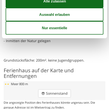
- Lebensmittelhandel: 1,5 km
- Cafés/Restaurants: 1,5 km
- Bahnhof: 4,0 km
- Meer: 800 m
- Fahrrad-Verleih: 1 m
Besonderheiten
- Anglerfreundlich
- Inmitten der Natur gelegen
Grundstücksfläche: 200m². keine Jugendgruppen.
Ferienhaus auf der Karte und
Entfernungen
Meer
800 m
😎
Sonnenstand
Die angezeigte Position des Ferienhauses könnte ungenau sein. Die
genaue Adresse ist im Mietvertrag zu finden.