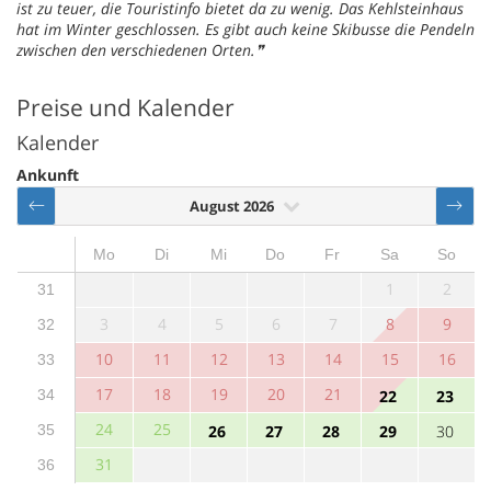
ist zu teuer, die Touristinfo bietet da zu wenig. Das Kehlsteinhaus
hat im Winter geschlossen. Es gibt auch keine Skibusse die Pendeln
zwischen den verschiedenen Orten.
Preise und Kalender
Kalender
Ankunft
August 2026
Mo
Di
Mi
Do
Fr
Sa
So
1
2
31
3
4
5
6
7
8
9
32
10
11
12
13
14
15
16
33
17
18
19
20
21
34
22
23
24
25
35
26
27
28
29
30
31
36