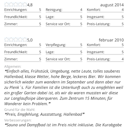
4,8
august 2014
Einrichtungen:
5
Reinigung:
4
Komfort:
4
Freundlichkeit:
5
Lage:
5
Insgesamt:
5
Zimmer:
5
Service vor Ort:
5
Preis-Leistung:
5
5,0
februar 2010
Einrichtungen:
5
Verpflegung:
5
Komfort:
5
Freundlichkeit:
5
Lage:
5
Insgesamt:
5
Zimmer:
5
Service vor Ort:
5
Preis-Leistung:
4
Allgemein:
Einfach alles, Frühstück, Umgebung, nette Leute, tolles sauberes
Hallenbad, klasse Wetter, hohe Berge, leckeres Bier. Wir kommen
sicherlich wieder zum wandern im September und dann aber nur
zu Plenk´s. Für Familien ist die Unterkunft auch zu empfehlen weil
ein großer Garten dabei ist, als wir da waren mussten wir diese
zur Langlaufloipe überqueren. Zum Zentrum 15 Minuten, für
Wanderer kein Problem.
Grund für die Wahl:
Preis, Empfehlung, Ausstattung, Hallenbad
Verbesserungen:
Sauna und Dampfbad ist im Preis nicht inklusive. Die Kurabgabe