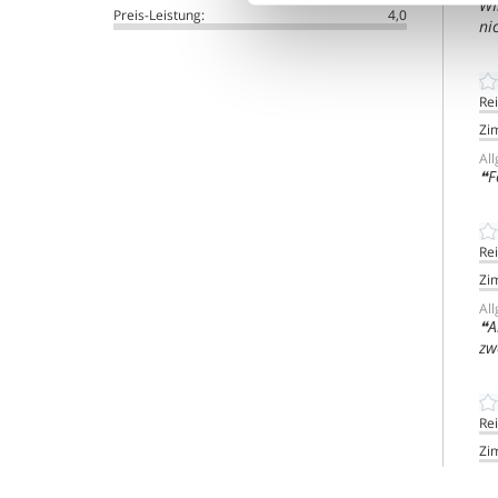
WI
Preis-Leistung:
4,0
ni
Re
Zi
Al
F
Re
Zi
Al
A
zw
Re
Zi