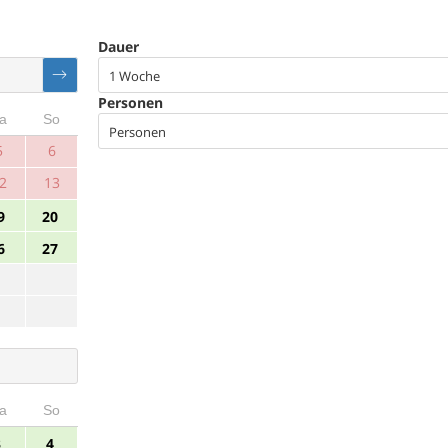
Dauer
1 Woche
Personen
a
So
Personen
5
6
2
13
9
20
6
27
a
So
3
4