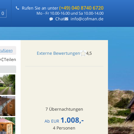
(+49) 040 8740 6720
Rufen Sie an unter
0
Mo - Fr 10.00-16.00 und Sa 10.00-14.00
Chat
info@cofman.de
nzufügen
Externe Bewertungen
4,5
Teilen
7 Übernachtungen
1.008,-
Ab
EUR
4
Personen