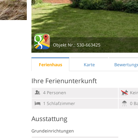
Objekt Nr.:
530-663425
Ferienhaus
Karte
Bewertung
Ihre Ferienunterkunft
4 Personen
Kein
1 Schlafzimmer
0 B
Ausstattung
Grundeinrichtungen