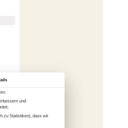
ails
ren.
verbessern und
!
itet.
 zu Statistiken), dass wir