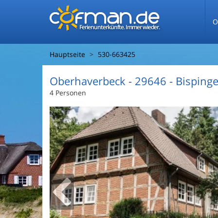
O
Ferienunterkünfte. Immer wieder.
Hauptseite
530-663425
Oberhaverbeck
 - 29646
 - Bisping
4 Personen