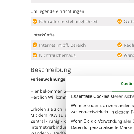
Umliegende einrichtungen
Fahrradunterstellmöglichkeit
Gart
Unterkünfte
Internet im öff. Bereich
Radf
Nichtraucherhaus
Wand
Beschreibung
Ferienwohnungen Zum Hülsenbusch, Ferienwohn
Zusti
Hier bekommen Sie die ErlebnisCard!
Essentielle Cookies stellen siche
Herzlich Willkommen in unseren Ferienwohnungen
Wenn Sie damit einverstanden sin
Erholen sie sich in schönster ruhiger Lage direkt 
weiterzuentwickeln. In diesem F
Mit dem PKW zu erreichen, Parkplatz direkt am Hau
Zentral - ruhig - komfortabel und modern wohnen,
Wenn Sie die Verwendung aller Co
Internetverbindung über WLAN
Daten für personalisierte Marke
Wandern - Radfahren - geführte Touren - Kutschfa