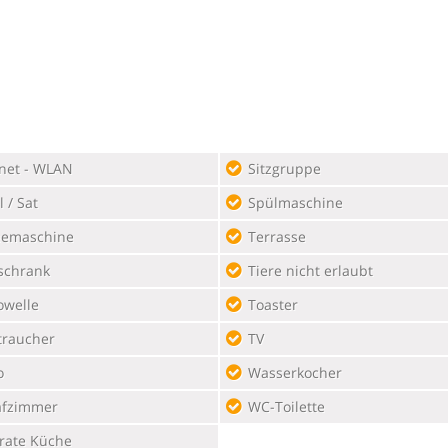
rnet - WLAN
Sitzgruppe
 / Sat
Spülmaschine
eemaschine
Terrasse
schrank
Tiere nicht erlaubt
owelle
Toaster
traucher
TV
o
Wasserkocher
afzimmer
WC-Toilette
rate Küche