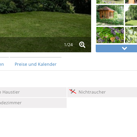
1/
24
en
Preise und Kalender
 Haustier
Nichtraucher
adezimmer