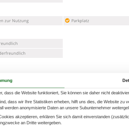
en zur Nutzung
Parkplatz
reundlich
erfreundlich
ung 2
mmung
Det
r, dass die Website funktioniert, Sie können sie daher nicht deaktivie
 Zum Hülsenbusch in dem kleinen, Heidedorf Oberhaverbeck!
d, dass wir Ihre Statistiken erheben, hilft uns dies, die Website zu 
im Naturpark Lüneburger Heide, einer einzigartigen Naturlandschaft
all werden anonymisierte Daten an unsere Subunternehmer weitergele
s.
 umgeben von Heide, Wald und Feld.
okies akzeptieren, erklären Sie sich damit einverstanden (zusätzlich
tingzwecke an Dritte weitergeben.
hrten