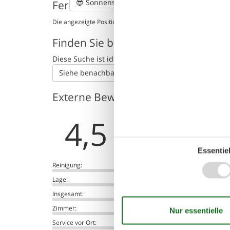
😎
Sonnenstand
Ferienhaus auf der Karte und Entf
Die angezeigte Position des Ferienhauses könnte ungenau sein
Finden Sie benachbarte Ferienhäu
Diese Suche ist ideal für größere oder befreunde
Siehe benachbarte Häuser
Externe Bewertungen
4,5
Essentiel
Re
Reinigung:
5,0
Zi
Lage:
4,8
Al
E
Insgesamt:
4,8
un
Zimmer:
4,4
un
ne
Service vor Ort:
4,2