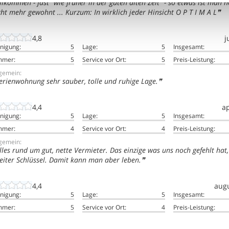
llkommen - fast "wie früher in der guten alten Zeit" - so etwas ist man 
cht mehr gewohnt ... Kurzum: In wirklich jeder Hinsicht O P T I M A L
4,8
j
inigung:
5
Lage:
5
Insgesamt:
mmer:
5
Service vor Ort:
5
Preis-Leistung:
lgemein:
erienwohnung sehr sauber, tolle und ruhige Lage.
4,4
ap
inigung:
5
Lage:
5
Insgesamt:
mmer:
4
Service vor Ort:
4
Preis-Leistung:
lgemein:
lles rund um gut, nette Vermieter. Das einzige was uns noch gefehlt hat,
eiter Schlüssel. Damit kann man aber leben.
4,4
aug
inigung:
5
Lage:
5
Insgesamt:
mmer:
5
Service vor Ort:
4
Preis-Leistung: