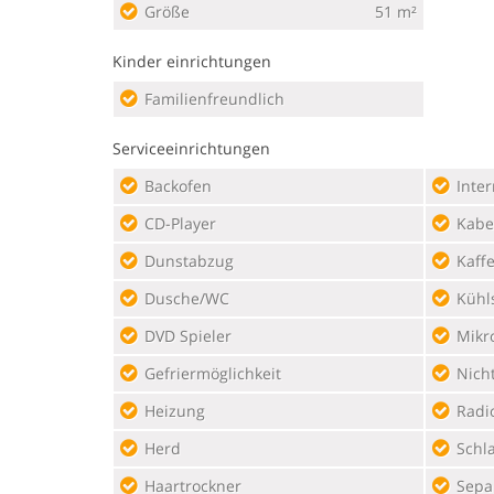
Größe
51 m²
Kinder einrichtungen
Familienfreundlich
Serviceeinrichtungen
Backofen
Inte
CD-Player
Kabel
Dunstabzug
Kaff
Dusche/WC
Kühl
DVD Spieler
Mikr
Gefriermöglichkeit
Nich
Heizung
Radi
Herd
Schl
Haartrockner
Sepa