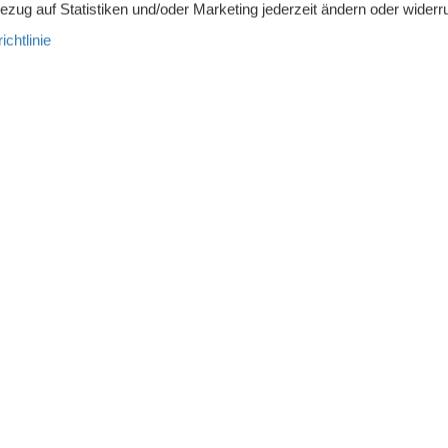
Bezug auf Statistiken und/oder Marketing jederzeit ändern oder widerr
re historischen Dörfer und den Schäfer mit seinen Heidschnucken.
chtlinie
er und Radfahrer ab Mitte Juli bis Mitte Oktober.
urg, Lüneburg, Celle, Bremen, Hannover und den Autobahnen.
ich, modern und freundlich eingerichteten Ferienwohnungen
et
0m x 2.00m )
ßbodenheizung
genheiten.
n von alten Buchen und Eichen.