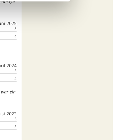
heute gar
uni 2025
5
4
ril 2024
5
4
 war ein
ust 2022
5
3