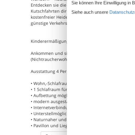
Sie können Ihre Einwilligung in 
Entdecken sie die einzigartige Heidelandschaft, ih
Kutschfahrten direkt vor Ort in das Heidegebiet.
Siehe auch unsere
Datanschutzri
kostenfreier Heide-Shuttle Bus-Transfer für Wander
günstige Verkehrsanbindung zu den Städten Hamb
Kinderermäßigung auf Anfrage möglich!
Ankommen und sich Wohlfühlen in unseren gemütl
(Nichtraucherwohnungen).
Ausstattung 4 Personen Platz auf 55qm.
• Wohn,-Schlafraum mit Küchenzeile voll ausgestatt
• 1 Schlafraum für zwei Personen. (Doppelbett).
• Aufbettung möglich im Wohnraum (Schlafsofa 1,6
• modern ausgestattetes Bad mit Dusche, WC, Fu
• Internetverbindung über WLAN, TV , Radio
• Unterstellmöglichkeit für Fahrräder
• Naturnaher und artenreicher Garten mit Sitzgele
• Pavillon und Liegestühle zum verweilen, umgebe