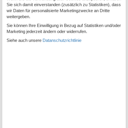
Gebäude ist gut isoliert
Sie sich damit einverstanden (zusätzlich zu Statistiken), dass
wir Daten für personalisierte Marketingzwecke an Dritte
Handtücher mehrmals verwendbar
weitergeben.
Kein Einwegbesteck oder -geschirr
Sie können Ihre Einwilligung in Bezug auf Statistiken und/oder
Keine Getränkeflaschen aus Plastik
Marketing jederzeit ändern oder widerrufen.
Siehe auch unsere
Datanschutzrichtlinie
Keine Plastikflaschen Shampoo/Duschgel
Ladestation Elektrofahrräder
Mülltrennung
Umweltfreundliche Reinigungsmittel
Wassersparende Geräte
Service
Bettwäsche inkl.
Decken, Laken inklusive
Geschirrtücher inkl.