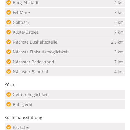
Burg-Altstadt
4 km
FehMare
7 km
Golfpark
6 km
Küste/Ostsee
7 km
Nächste Bushaltestelle
2,5 km
Nächste Einkaufsmöglichkeit
3 km
Nächster Badestrand
7 km
Nächster Bahnhof
4 km
Küche
Gefriermöglichkeit
Rührgerät
Küchenausstattung
Backofen