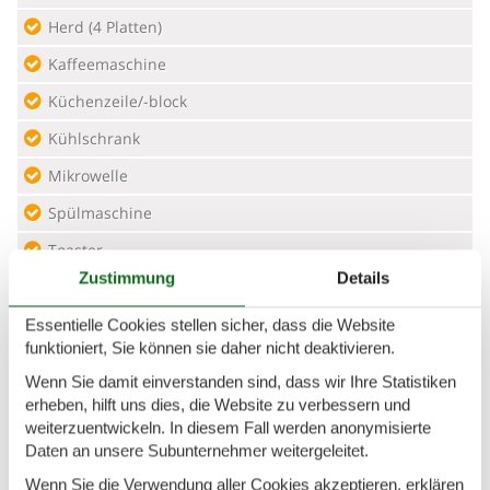
Herd (4 Platten)
Kaffeemaschine
Küchenzeile/-block
Kühlschrank
Mikrowelle
Spülmaschine
Toaster
Zustimmung
Details
Wasserkocher
Essentielle Cookies stellen sicher, dass die Website
Lage
funktioniert, Sie können sie daher nicht deaktivieren.
Erdgeschoss
Wenn Sie damit einverstanden sind, dass wir Ihre Statistiken
erheben, hilft uns dies, die Website zu verbessern und
Nachhaltigkeit
weiterzuentwickeln. In diesem Fall werden anonymisierte
Daten an unsere Subunternehmer weitergeleitet.
Energieeffiziente LED-Lampen (mind. 80%)
Wenn Sie die Verwendung aller Cookies akzeptieren, erklären