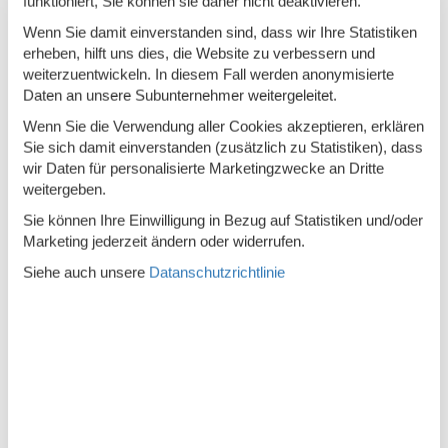
funktioniert, Sie können sie daher nicht deaktivieren.
Sofa
Wenn Sie damit einverstanden sind, dass wir Ihre Statistiken
erheben, hilft uns dies, die Website zu verbessern und
Spiegel
weiterzuentwickeln. In diesem Fall werden anonymisierte
Daten an unsere Subunternehmer weitergeleitet.
TV
Wenn Sie die Verwendung aller Cookies akzeptieren, erklären
Warmes Wasser
Sie sich damit einverstanden (zusätzlich zu Statistiken), dass
Waschmaschine
wir Daten für personalisierte Marketingzwecke an Dritte
weitergeben.
WLAN
Sie können Ihre Einwilligung in Bezug auf Statistiken und/oder
Wohnzimmer
Marketing jederzeit ändern oder widerrufen.
Siehe auch unsere
Datanschutzrichtlinie
Beschreibung
Ferienhaus Hannes Kapitänshaus in Husum für bis zu 4
Personen
Sonniges Ferienhaus für 4 Personen in ruhiger Husumer
Altstadtlage. Offener Wohnbereich, moderne Küche, sonniger
Wintergarten, zwei Schlafzimmer mit TVs, Terrasse mit
Gartenmöbeln und Strandkorb. Haustiere willkommen.