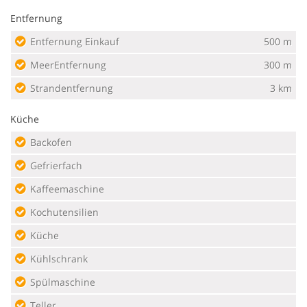
Entfernung
Entfernung Einkauf
500 m
MeerEntfernung
300 m
Strandentfernung
3 km
Küche
Backofen
Gefrierfach
Kaffeemaschine
Kochutensilien
Küche
Kühlschrank
Spülmaschine
Teller