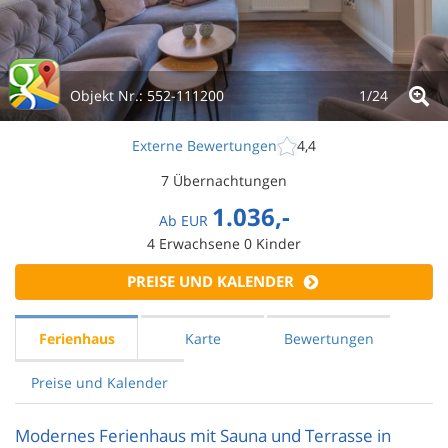
Objekt Nr.:
552-111200
1/
24
Externe Bewertungen
4,4
7 Übernachtungen
1.036,-
Ab
EUR
4
Erwachsene
0
Kinder
PREISE UND KALENDER
Ferienhaus
Karte
Bewertungen
Preise und Kalender
Modernes Ferienhaus mit Sauna und Terrasse in