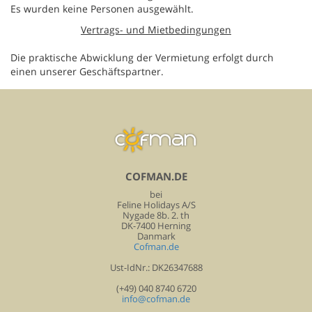
Es wurden keine Personen ausgewählt.
Vertrags- und Mietbedingungen
Die praktische Abwicklung der Vermietung erfolgt durch
einen unserer Geschäftspartner.
COFMAN.DE
bei
Feline Holidays A/S
Nygade 8b. 2. th
DK-7400 Herning
Danmark
Cofman.de
Ust-IdNr.: DK26347688
(+49) 040 8740 6720
info@cofman.de