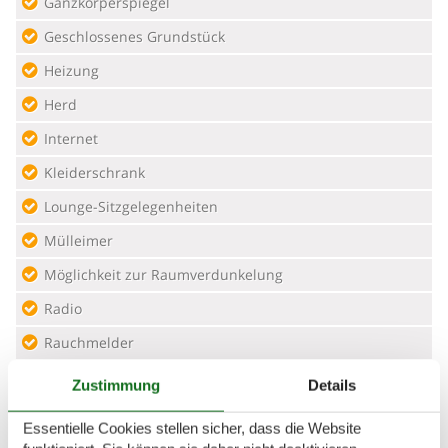
Ganzkörperspiegel
Geschlossenes Grundstück
Heizung
Herd
Internet
Kleiderschrank
Lounge-Sitzgelegenheiten
Mülleimer
Möglichkeit zur Raumverdunkelung
Radio
Rauchmelder
Sauna
Zustimmung
Details
Sessel
Essentielle Cookies stellen sicher, dass die Website
Sitzgelegenheiten im Esszimmer