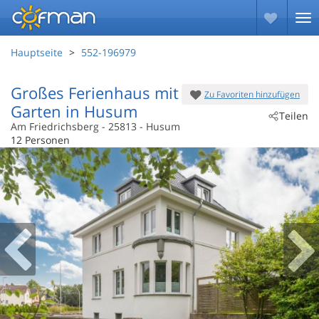
Hauptseite
552-196979
Großes Ferienhaus mit
Zu Favoriten hinzufügen
Garten in Husum
Teilen
Am Friedrichsberg
 - 25813
 - Husum
12 Personen