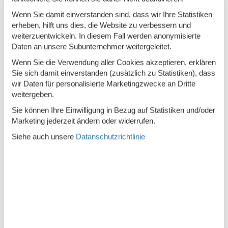
Wenn Sie damit einverstanden sind, dass wir Ihre Statistiken
Lounge-Sitzgelegenheiten
erheben, hilft uns dies, die Website zu verbessern und
Luxus
weiterzuentwickeln. In diesem Fall werden anonymisierte
Daten an unsere Subunternehmer weitergeleitet.
Mülleimer
Wenn Sie die Verwendung aller Cookies akzeptieren, erklären
Radio
Sie sich damit einverstanden (zusätzlich zu Statistiken), dass
wir Daten für personalisierte Marketingzwecke an Dritte
Rauchmelder
weitergeben.
Schminkspiegel
Sie können Ihre Einwilligung in Bezug auf Statistiken und/oder
Schreibtisch
Marketing jederzeit ändern oder widerrufen.
Siehe auch unsere
Datanschutzrichtlinie
Sessel
Sitzgelegenheiten im Esszimmer
Sofa
Spiegel
Spiele
Staubsauger