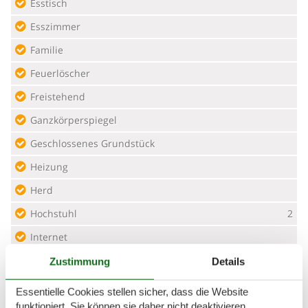
Esstisch
Esszimmer
Familie
Feuerlöscher
Freistehend
Ganzkörperspiegel
Geschlossenes Grundstück
Heizung
Herd
Hochstuhl
2
Internet
Jalousie
Zustimmung
Details
Kingsize-Betten
2
Essentielle Cookies stellen sicher, dass die Website
funktioniert, Sie können sie daher nicht deaktivieren.
Kleiderschrank