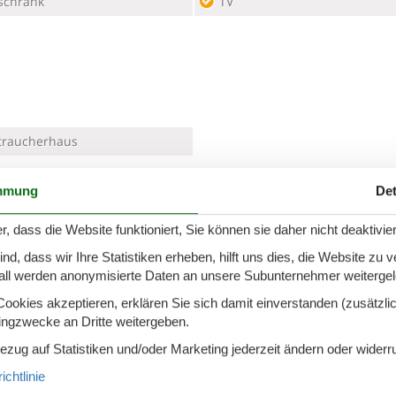
schrank
TV
traucherhaus
mmung
Det
r, dass die Website funktioniert, Sie können sie daher nicht deaktivie
d, dass wir Ihre Statistiken erheben, hilft uns dies, die Website zu 
all werden anonymisierte Daten an unsere Subunternehmer weitergele
en auf einem ruhig gelegenen und gepflegtem Grundstück bietet Ih
Keitum erwartet Sie dieses großzügige Ferienhaus zum Entspannen
okies akzeptieren, erklären Sie sich damit einverstanden (zusätzlich
liegerstraße genießen Sie Ihre wertvollen Urlaubstage in einer gr
tingzwecke an Dritte weitergeben.
Bezug auf Statistiken und/oder Marketing jederzeit ändern oder widerr
n Sie edle Boutiquen und lauschige Geschäfte zum Bummeln.
, Ihren anspruchsvollen Gaumen zu verwöhnen.
chtlinie
and fahren Sie 5 Minuten durch die grüne Weidelandschaft