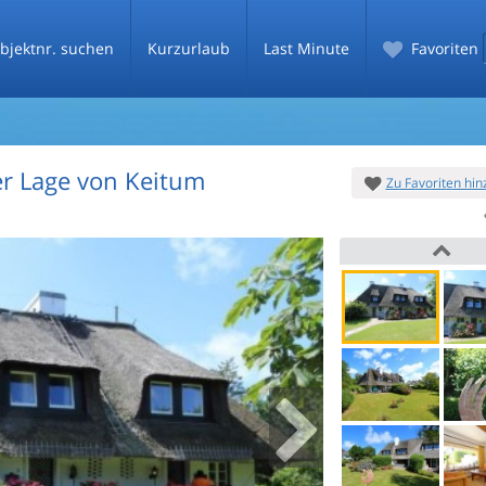
bjektnr. suchen
Kurzurlaub
Last Minute
Favoriten
er Lage von Keitum
Zu Favoriten hi