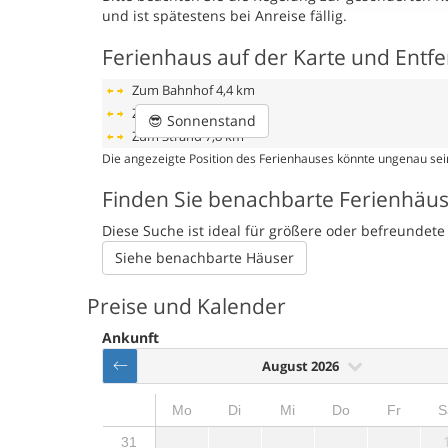
und ist spätestens bei Anreise fällig.
Ferienhaus auf der Karte und Entf
Zum Bahnhof
4,4 km
Zum Flughafen
4,4 km
😎
Sonnenstand
Zum Strand
7,8 km
Die angezeigte Position des Ferienhauses könnte ungenau sein
Finden Sie benachbarte Ferienhäu
Diese Suche ist ideal für größere oder befreunde
Siehe benachbarte Häuser
Preise und Kalender
Ankunft
August 2026
Mo
Di
Mi
Do
Fr
S
31