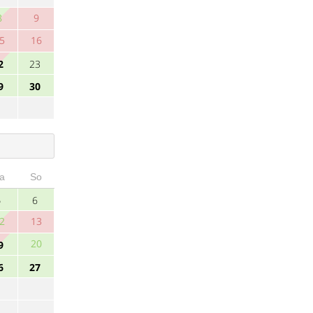
8
9
5
16
2
23
9
30
a
So
5
6
2
13
20
9
6
27