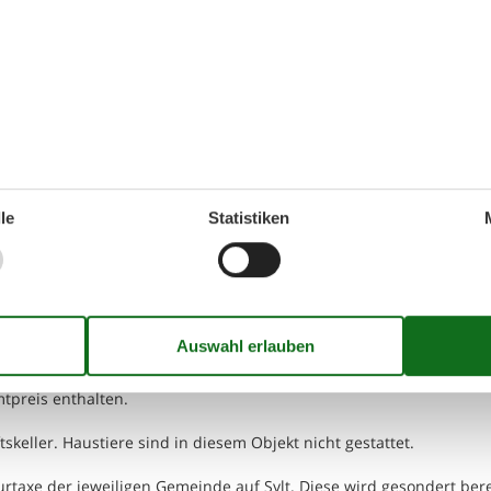
 Kleiderschrank
oppelbett, großer Kleiderschrank.
reichend Handtücher und Vorleger.
le
Statistiken
derobe
tra Liegen sowie eigener Stellplatz für PKW, Radabstellplatz vorm
hern, 2 Handtüchern Badvorleger sowie Geschirrtuch. Wischlappen
preis enthalten.
eller. Haustiere sind in diesem Objekt nicht gestattet.
urtaxe der jeweiligen Gemeinde auf Sylt. Diese wird gesondert ber