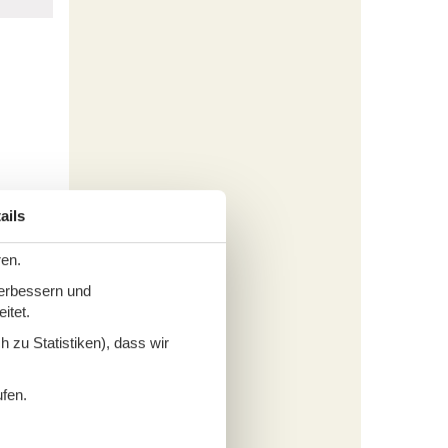
ails
ren.
verbessern und
itet.
nen
 und
 zu Statistiken), dass wir
ünen
ufen.