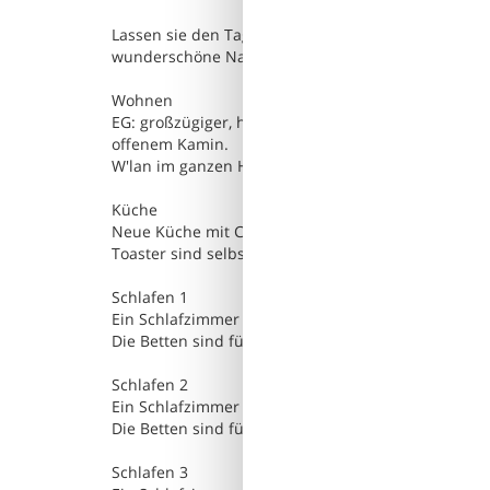
Lassen sie den Tag morgens bei einem ausgiebigen
wunderschöne Natur auf Sylt.
Wohnen
EG: großzügiger, heller und stilvoll möblierter W
offenem Kamin.
W'lan im ganzen Haus ist vorhanden. Große Esseck
Küche
Neue Küche mit Ceranfeld, Spülmaschine, Kühlschra
Toaster sind selbstverständlich.
Schlafen 1
Ein Schlafzimmer im 1 Obergeschoß mit 1 großem D
Die Betten sind für Sie bezogen.
Schlafen 2
Ein Schlafzimmer im 1 Obergeschoß mit Französisc
Die Betten sind für Sie bezogen.
Schlafen 3