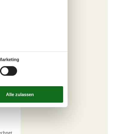
Marketing
 Haus.
 und
echnet