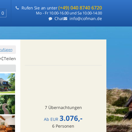
(+49) 040 8740 6720
Rufen Sie an unter
0
Mo - Fr 10.00-16.00 und Sa 10.00-14.00
Chat
info@cofman.de
nzufügen
Teilen
7 Übernachtungen
3.076,-
Ab
EUR
6
Personen