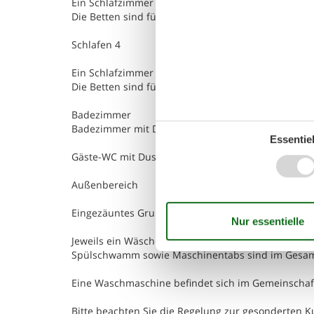
Ein Schlafzimmer im 1 Obergeschoß mit Einzelbett,
Die Betten sind für Sie bezogen.
Schlafen 4
Ein Schlafzimmer im 2 Obergeschoß mit 1 großem D
Die Betten sind für Sie bezogen.
Badezimmer
Badezimmer mit Duschwanne, WC, Waschtisch. Aus
Essentiel
Gäste-WC mit Dusche im Erdgeschoß, Flur mit Gar
Außenbereich
Eingezäuntes Grundstück. Möblierte Terrasse mit ex
Jeweils ein Wäschepaket pro Person mit 2 Badetüc
Spülschwamm sowie Maschinentabs sind im Gesamt
Eine Waschmaschine befindet sich im Gemeinschaftsk
Bitte beachten Sie die Regelung zur gesonderten K