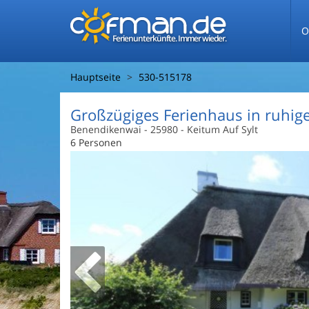
O
Ferienunterkünfte. Immer wieder.
Hauptseite
530-515178
Großzügiges Ferienhaus in ruhig
Benendikenwai
 - 25980
 - Keitum Auf Sylt
6 Personen