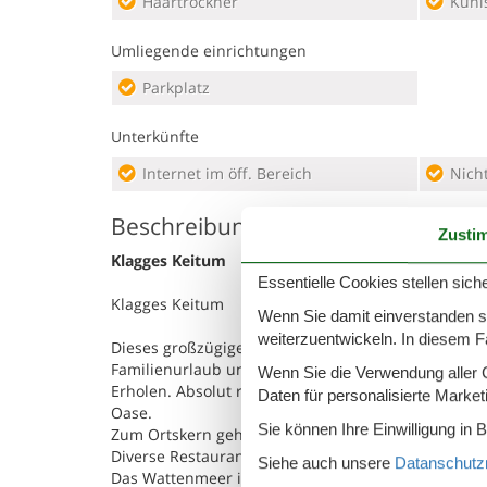
Haartrockner
Kühl
Umliegende einrichtungen
Parkplatz
Unterkünfte
Internet im öff. Bereich
Nich
Beschreibung
Zusti
Klagges Keitum
Essentielle Cookies stellen siche
Klagges Keitum
Wenn Sie damit einverstanden sin
weiterzuentwickeln. In diesem F
Dieses großzügige Ferienhaus für bis zu 7 Person
Familienurlaub und Erholung pur. Im idyllischem 
Wenn Sie die Verwendung aller Co
Erholen. Absolut ruhig gelegen an einer kleinen An
Daten für personalisierte Marke
Oase.
Sie können Ihre Einwilligung in 
Zum Ortskern gehen Sie nur 200 Meter. Hier finde
Diverse Restaurants und Cafés freuen sich darauf
Siehe auch unsere
Datanschutzri
Das Wattenmeer ist ca 1 km entfernt. Zum Weststr