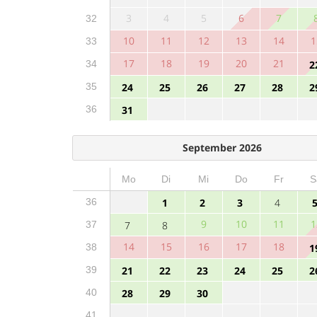
3
4
5
6
7
32
10
11
12
13
14
1
33
17
18
19
20
21
34
2
35
24
25
26
27
28
2
36
31
September 2026
Mo
Di
Mi
Do
Fr
S
36
1
2
3
4
9
10
11
1
37
7
8
14
15
16
17
18
38
1
39
21
22
23
24
25
2
40
28
29
30
41