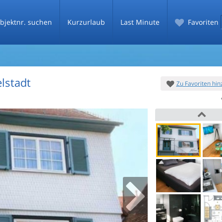
bjektnr. suchen
Kurzurlaub
Last Minute
Favoriten
elstadt
Zu Favoriten hi