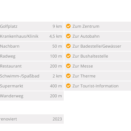
Golfplatz
9 km
Zum Zentrum
Krankenhaus/Klinik
4,5 km
Zur Autobahn
Nachbarn
50 m
Zur Badestelle/Gewässer
 Radweg
100 m
Zur Bushaltestelle
Restaurant
200 m
Zur Messe
Schwimm-/Spaßbad
2 km
Zur Therme
Supermarkt
400 m
Zur Tourist-Information
 Wanderweg
200 m
renoviert
2023