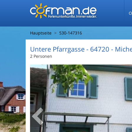
O
Ferienunterkünfte. Immer wieder.
Hauptseite
530-147316
Untere Pfarrgasse
 - 64720
 - Mich
2 Personen