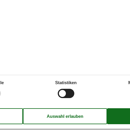
und Handbrause, Handtuchheizkörper, Fön, separater Wäscheraum
ernungen
le
Statistiken