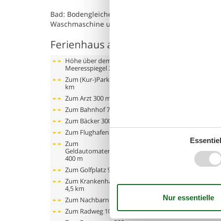
Bad: Bodengleiche Dusche mit großem Duschkopf 
Waschmaschine und Trockner auf Anfrage.
Ferienhaus auf der Karte und Entf
Höhe über dem
Meeresspiegel
200 m
Zum (Kur-)Park/Wald
1,5
km
Zum Arzt
300 m
Zum Bahnhof
700 m
Zum Bäcker
300 m
Zum Flughafen
74 km
Essentiel
Zum
Geldautomaten/Bank
400 m
Zum Golfplatz
9 km
Zum Krankenhaus/Klinik
4,5 km
Zum Nachbarn
50 m
Zum Radweg
100 m