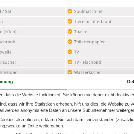
 / Sat
Spülmaschine
en
Tiere nicht erlaubt
 (offen)
Toaster
schrank
Toilettenpapier
owelle
TV
traucher
TV - Flachbild
hmelder
Wasserkocher
mmung
Det
igungsutensilien
Wohn/Schlafraum komb
eibtisch
r, dass die Website funktioniert, Sie können sie daher nicht deaktivie
d, dass wir Ihre Statistiken erheben, hilft uns dies, die Website zu 
all werden anonymisierte Daten an unsere Subunternehmer weitergele
okies akzeptieren, erklären Sie sich damit einverstanden (zusätzlich
tingzwecke an Dritte weitergeben.
se A Haushaltsgeräte
Wanderfreundlich