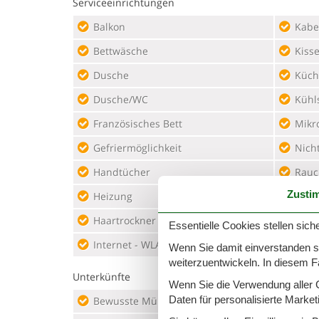
Serviceeinrichtungen
Balkon
Kabel
Bettwäsche
Kiss
Dusche
Küche
Dusche/WC
Kühl
Französisches Bett
Mikr
Gefriermöglichkeit
Nich
Handtücher
Rauc
Zusti
Heizung
Rein
Haartrockner
Schr
Essentielle Cookies stellen siche
Internet - WLAN
Seife
Wenn Sie damit einverstanden sin
weiterzuentwickeln. In diesem F
Unterkünfte
Wenn Sie die Verwendung aller Co
Daten für personalisierte Marke
Bewusste Müllvermeidung
Klas