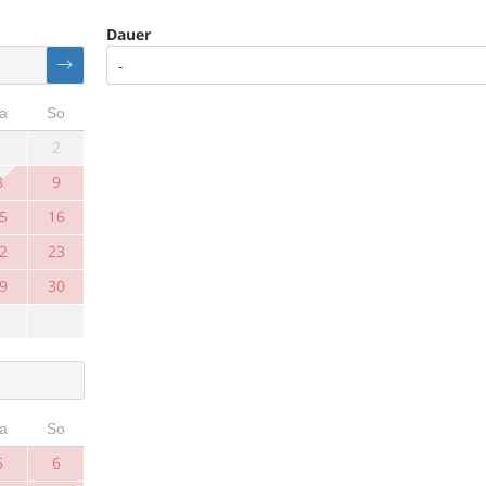
Dauer
-
a
So
1
2
8
9
5
16
2
23
9
30
a
So
5
6