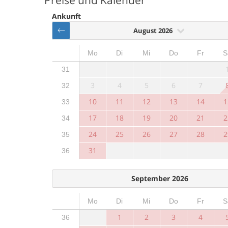
Preise und Kalender
Ankunft
August 2026
Mo
Di
Mi
Do
Fr
S
31
3
4
5
6
7
32
10
11
12
13
14
1
33
17
18
19
20
21
2
34
24
25
26
27
28
2
35
31
36
September 2026
Mo
Di
Mi
Do
Fr
S
1
2
3
4
36