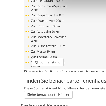
Zum Restaurant
200 m
Zum Schwimm-/Spaßbad
2 km
Zum Supermarkt
400 m
Zum Wanderweg
200 m
Zum Zentrum
200 m
Zur Autobahn
50 km
Zur Badestelle/Gewässer
2 km
Zur Bushaltestelle
100 m
Zur Messe
80 km
Zur Therme
10 km
😎
Sonnenstand
Zur Tourist-Information
200 m
Die angezeigte Position des Ferienhauses könnte ungenau sein
Finden Sie benachbarte Ferienhäu
Diese Suche ist ideal für größere oder befreunde
Siehe benachbarte Häuser