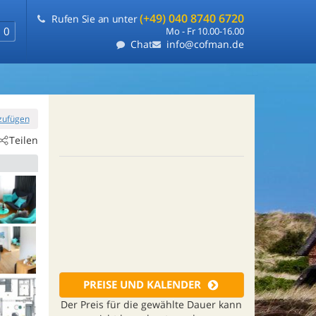
(+49) 040 8740 6720
Rufen Sie an unter
0
Mo - Fr 10.00-16.00
Chat
info@cofman.de
nzufügen
Teilen
PREISE UND KALENDER
Der Preis für die gewählte Dauer kann