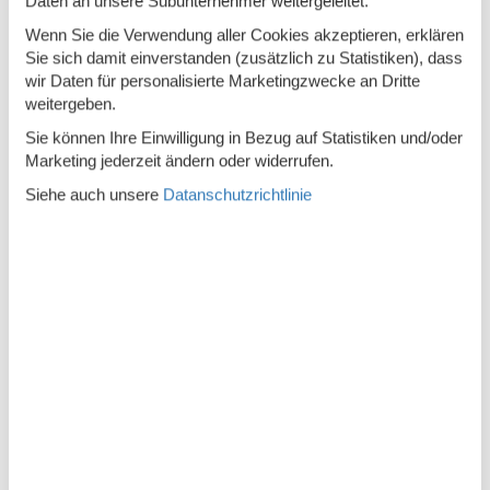
Daten an unsere Subunternehmer weitergeleitet.
Aufzug
Wenn Sie die Verwendung aller Cookies akzeptieren, erklären
Balkon
Sie sich damit einverstanden (zusätzlich zu Statistiken), dass
wir Daten für personalisierte Marketingzwecke an Dritte
Betten
2
weitergeben.
Bettwäsche
Sie können Ihre Einwilligung in Bezug auf Statistiken und/oder
Marketing jederzeit ändern oder widerrufen.
Bluray
Siehe auch unsere
Datanschutzrichtlinie
CD Gerät
Digitales Fernsehen
Doppelbetten
1
DVD
Einkaufen
Erstausstattung
Esstisch
Fliegengitter