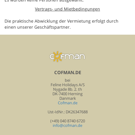
Vertrags- und Mietbedingungen
Die praktische Abwicklung der Vermietung erfolgt durch
einen unserer Geschäftspartner.
COFMAN.DE
bei
Feline Holidays A/S
Nygade 8b. 2. th
DK-7400 Herning
Danmark
Cofman.de
Ust-IdNr.: DK26347688
(+49) 040 8740 6720
info@cofman.de