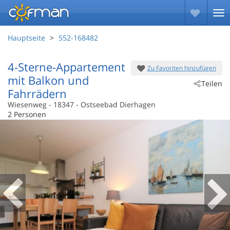
Hauptseite
552-168482
4-Sterne-Appartement
Zu Favoriten hinzufügen
mit Balkon und
Teilen
Fahrrädern
Wiesenweg
 - 18347
 - Ostseebad Dierhagen
2 Personen