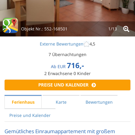
Objekt Nr.:
552-168501
1/
13
Externe Bewertungen
4,5
7 Übernachtungen
716,-
Ab
EUR
2
Erwachsene
0
Kinder
PREISE UND KALENDER
Ferienhaus
Karte
Bewertungen
Preise und Kalender
Gemütliches Einraumappartement mit großem