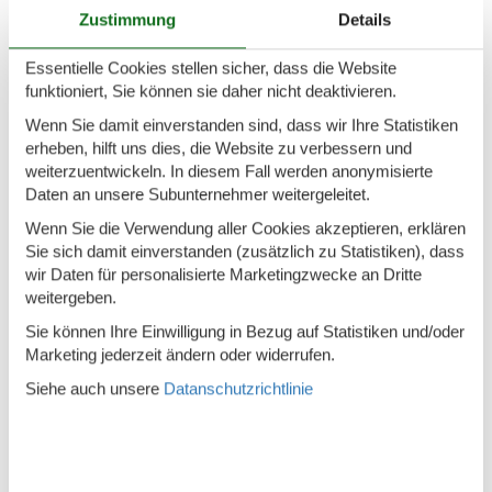
Zustimmung
Details
Küche
Essentielle Cookies stellen sicher, dass die Website
Kühlschrank
funktioniert, Sie können sie daher nicht deaktivieren.
Microwelle
Wenn Sie damit einverstanden sind, dass wir Ihre Statistiken
Spülmaschine
erheben, hilft uns dies, die Website zu verbessern und
weiterzuentwickeln. In diesem Fall werden anonymisierte
Teller
Daten an unsere Subunternehmer weitergeleitet.
Toaster
Wenn Sie die Verwendung aller Cookies akzeptieren, erklären
Sie sich damit einverstanden (zusätzlich zu Statistiken), dass
Wasserkocher
wir Daten für personalisierte Marketingzwecke an Dritte
weitergeben.
Unterkunft
Sie können Ihre Einwilligung in Bezug auf Statistiken und/oder
Anrichte
Marketing jederzeit ändern oder widerrufen.
Anzahl der Fernseher
1
Siehe auch unsere
Datanschutzrichtlinie
Balkon
Betten
2