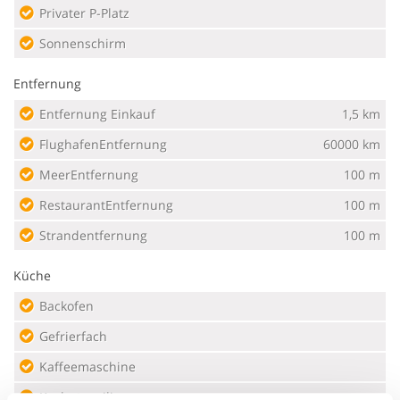
Privater P-Platz
Sonnenschirm
Entfernung
Entfernung Einkauf
1,5 km
FlughafenEntfernung
60000 km
MeerEntfernung
100 m
RestaurantEntfernung
100 m
Strandentfernung
100 m
Küche
Backofen
Gefrierfach
Kaffeemaschine
Kochutensilien