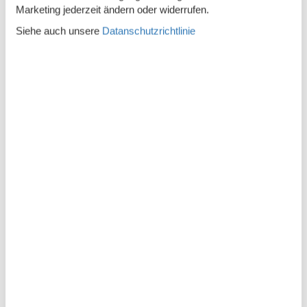
Betten
2
Marketing jederzeit ändern oder widerrufen.
Digitales Fernsehen
Siehe auch unsere
Datanschutzrichtlinie
Doppelbetten
1
Einkaufen
Erstausstattung
Esstisch
Fußbodenheizung
Heizung
Herd
Hochstuhl
1
Internet
Jalousie
Kleiderschrank
Kultur