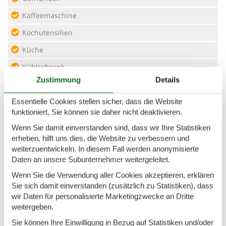
Kaffeemaschine
Kochutensilien
Küche
Kühlschrank
Zustimmung
Details
Microwelle
Spülmaschine
Essentielle Cookies stellen sicher, dass die Website
funktioniert, Sie können sie daher nicht deaktivieren.
Teller
Wenn Sie damit einverstanden sind, dass wir Ihre Statistiken
Toaster
erheben, hilft uns dies, die Website zu verbessern und
weiterzuentwickeln. In diesem Fall werden anonymisierte
Wasserkocher
Daten an unsere Subunternehmer weitergeleitet.
Unterkunft
Wenn Sie die Verwendung aller Cookies akzeptieren, erklären
Sie sich damit einverstanden (zusätzlich zu Statistiken), dass
Anrichte
wir Daten für personalisierte Marketingzwecke an Dritte
weitergeben.
Anzahl der Fernseher
1
Sie können Ihre Einwilligung in Bezug auf Statistiken und/oder