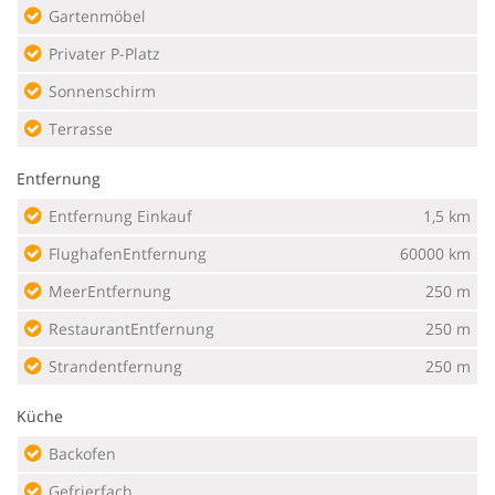
Gartenmöbel
Privater P-Platz
Sonnenschirm
Terrasse
Entfernung
Entfernung Einkauf
1,5 km
FlughafenEntfernung
60000 km
MeerEntfernung
250 m
RestaurantEntfernung
250 m
Strandentfernung
250 m
Küche
Backofen
Gefrierfach