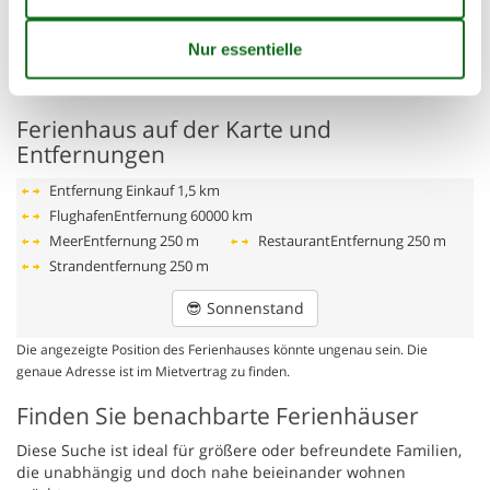
Raumaufteilung
Schlafzimmer, 2 Personen
Verdunklungsvorhänge, Kleiderschrank
Doppelbett
Ferienhaus auf der Karte und
Entfernungen
Entfernung Einkauf
1,5 km
FlughafenEntfernung
60000 km
MeerEntfernung
250 m
RestaurantEntfernung
250 m
Strandentfernung
250 m
😎
Sonnenstand
Die angezeigte Position des Ferienhauses könnte ungenau sein. Die
genaue Adresse ist im Mietvertrag zu finden.
Finden Sie benachbarte Ferienhäuser
Diese Suche ist ideal für größere oder befreundete Familien,
die unabhängig und doch nahe beieinander wohnen