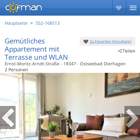
Hauptseite
552-168513
Gemütliches
Zu Favoriten hinzufügen
Appartement mit
Teilen
Terrasse und WLAN
Ernst-Moritz-Arndt-Straße
 - 18347
 - Ostseebad Dierhagen
2 Personen