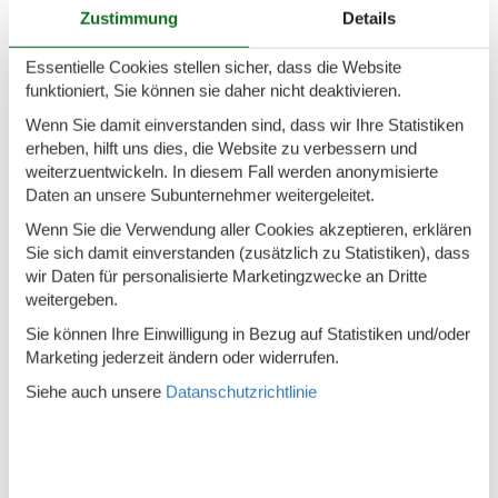
Kühlschrank
Zustimmung
Details
Toaster
Essentielle Cookies stellen sicher, dass die Website
Wasserkocher
funktioniert, Sie können sie daher nicht deaktivieren.
Wenn Sie damit einverstanden sind, dass wir Ihre Statistiken
Region/Lage
erheben, hilft uns dies, die Website zu verbessern und
weiterzuentwickeln. In diesem Fall werden anonymisierte
Zentrale Lage
Daten an unsere Subunternehmer weitergeleitet.
Service
Wenn Sie die Verwendung aller Cookies akzeptieren, erklären
Sie sich damit einverstanden (zusätzlich zu Statistiken), dass
Bettwäsche inkl.
wir Daten für personalisierte Marketingzwecke an Dritte
weitergeben.
Fahrräder vorhanden
Sie können Ihre Einwilligung in Bezug auf Statistiken und/oder
Geschirrtücher inkl.
Marketing jederzeit ändern oder widerrufen.
Handtücher inkl.
Siehe auch unsere
Datanschutzrichtlinie
Sicherheit
Rauchmelder