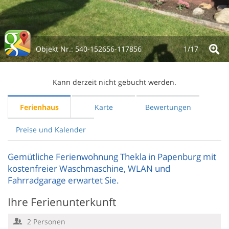
Objekt Nr.:
540-152656-117856
1/
17
Kann derzeit nicht gebucht werden.
Ferienhaus
Karte
Bewertungen
Preise und Kalender
Gemütliche Ferienwohnung Thekla in Papenburg mit
kostenfreier Waschmaschine, WLAN und
Fahrradgarage erwartet Sie.
Ihre Ferienunterkunft
2 Personen