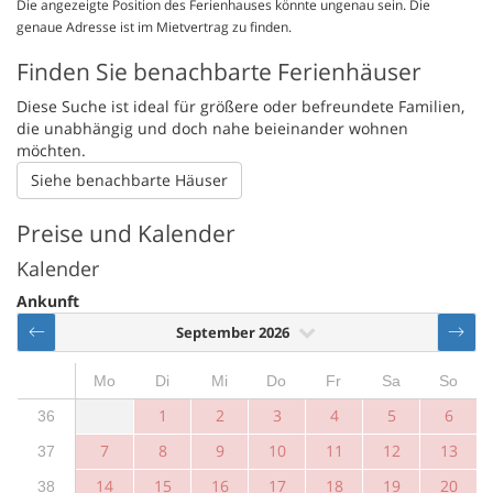
Die angezeigte Position des Ferienhauses könnte ungenau sein. Die
genaue Adresse ist im Mietvertrag zu finden.
Finden Sie benachbarte Ferienhäuser
Diese Suche ist ideal für größere oder befreundete Familien,
die unabhängig und doch nahe beieinander wohnen
möchten.
Siehe benachbarte Häuser
Preise und Kalender
Kalender
Ankunft
September 2026
Mo
Di
Mi
Do
Fr
Sa
So
1
2
3
4
5
6
36
7
8
9
10
11
12
13
37
14
15
16
17
18
19
20
38