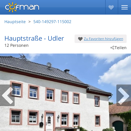
Hauptseite
540-149297-115002
Hauptstraße
 - Udler
Zu Favoriten hinzufügen
 - 54552
12 Personen
Teilen