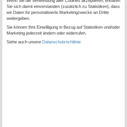
Wenn Sie die Verwendung aller Cookies akzeptieren, erklären
Motorradfahren
Sie sich damit einverstanden (zusätzlich zu Statistiken), dass
Radfahren
wir Daten für personalisierte Marketingzwecke an Dritte
weitergeben.
Wandern
Sie können Ihre Einwilligung in Bezug auf Statistiken und/oder
Marketing jederzeit ändern oder widerrufen.
Wohn-/Schlafbereich
Siehe auch unsere
Datanschutzrichtlinie
Babybett
Babyhochstuhl
Flachbild-TV
Kamin/-ofen
Kinderhochstuhl
Wohnen & Schlafen
Radio/MP3
Zielgruppe