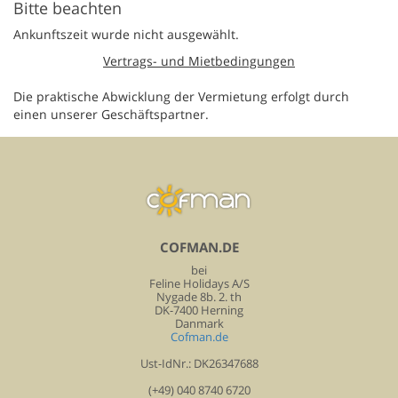
Bitte beachten
Ankunftszeit wurde nicht ausgewählt.
Vertrags- und Mietbedingungen
Die praktische Abwicklung der Vermietung erfolgt durch
einen unserer Geschäftspartner.
COFMAN.DE
bei
Feline Holidays A/S
Nygade 8b. 2. th
DK-7400 Herning
Danmark
Cofman.de
Ust-IdNr.: DK26347688
(+49) 040 8740 6720