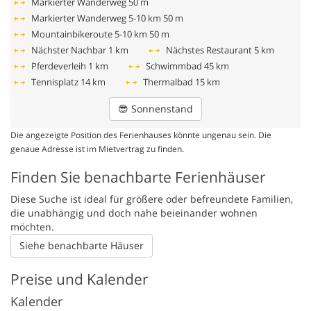
Markierter Wanderweg
50 m
Markierter Wanderweg 5-10 km
50 m
Mountainbikeroute 5-10 km
50 m
Nächster Nachbar
1 km
Nächstes Restaurant
5 km
Pferdeverleih
1 km
Schwimmbad
45 km
Tennisplatz
14 km
Thermalbad
15 km
😎
Sonnenstand
Die angezeigte Position des Ferienhauses könnte ungenau sein. Die
genaue Adresse ist im Mietvertrag zu finden.
Finden Sie benachbarte Ferienhäuser
Diese Suche ist ideal für größere oder befreundete Familien,
die unabhängig und doch nahe beieinander wohnen
möchten.
Siehe benachbarte Häuser
Preise und Kalender
Kalender