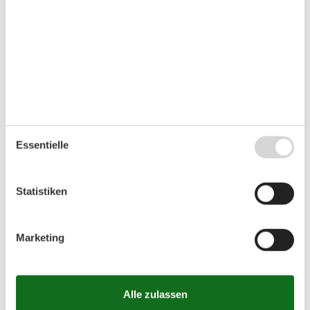
In Scansano erleben Sie die toskanische Landschaft mit
sanften Hügeln, Weinbergen und kleinen Dörfern. Die Region
ist bekannt für ihre Weine und bietet zahlreiche
Ausflugsziele, während die Küste und historische Orte gut
erreichbar sind.
Raumaufteilung
Ferienunterkunft
Schlafzimmer, 14 m², 2 Personen
Doppelbett
Essentielle
Schlafzimmer, 14 m², 2 Personen
Doppelbett
Schlafzimmer, 14 m², 2 Personen
Statistiken
Doppelbett
Schlafzimmer, 16 m², 2 Personen
Doppelbett
Badezimmer, 4 m²
Marketing
WC mit warmem und kaltem Wasser,
Dusche
Badezimmer, 4 m²
WC mit warmem und kaltem Wasser,
Dusche