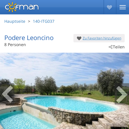
Hauptseite
140-ITG037
Podere Leoncino
Zu Favoriten hinzufügen
 - Pomonte
8 Personen
Teilen
 - 58054
 - Scansano