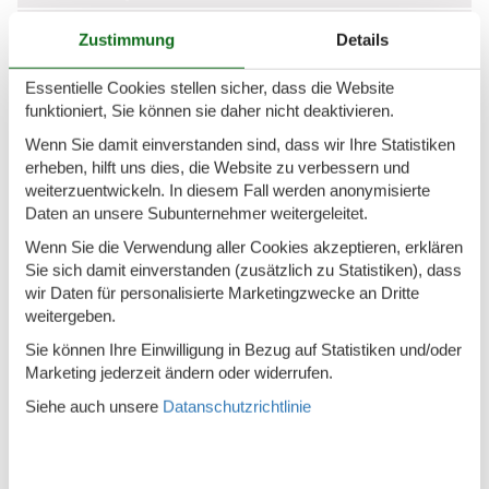
Golfplatz
94 km
Zustimmung
Details
Markierter Radweg 5-10 km
50 m
Essentielle Cookies stellen sicher, dass die Website
Markierter Wanderweg
50 m
funktioniert, Sie können sie daher nicht deaktivieren.
Markierter Wanderweg 5-10 km
50 m
Wenn Sie damit einverstanden sind, dass wir Ihre Statistiken
erheben, hilft uns dies, die Website zu verbessern und
Mountainbikeroute 5-10 km
50 m
weiterzuentwickeln. In diesem Fall werden anonymisierte
Nächster Nachbar
1 km
Daten an unsere Subunternehmer weitergeleitet.
Wenn Sie die Verwendung aller Cookies akzeptieren, erklären
Nächstes Restaurant
5 km
Sie sich damit einverstanden (zusätzlich zu Statistiken), dass
Pferdeverleih
1 km
wir Daten für personalisierte Marketingzwecke an Dritte
weitergeben.
Schwimmbad
45 km
Sie können Ihre Einwilligung in Bezug auf Statistiken und/oder
Tennisplatz
14 km
Marketing jederzeit ändern oder widerrufen.
Thermalbad
15 km
Siehe auch unsere
Datanschutzrichtlinie
Konzepte
Rauchfreies Haus