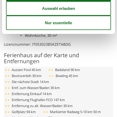
Badezimmer, 4 m²
WC mit warmem und kaltem Wasser,
Dusche
Badezimmer, 4 m²
WC mit warmem und kaltem Wasser,
Dusche
Wohnküche, 30 m²
Lizenznummer: IT053023B5KZETABDG
Ferienhaus auf der Karte und
Entfernungen
Aussen Pool
45 km
Badeland
90 km
Bootsverleih
30 km
Bowling
45 km
Die nächste Stadt
14 km
Entf. zum Wasser/Baden
30 km
Entfernung Einkauf
14 km
Entfernung Flughafen FCO
147 km
Entfernung zu alt. Wasser/Baden
30 km
Golfplatz
94 km
Markierter Radweg 5-10 km
50 m