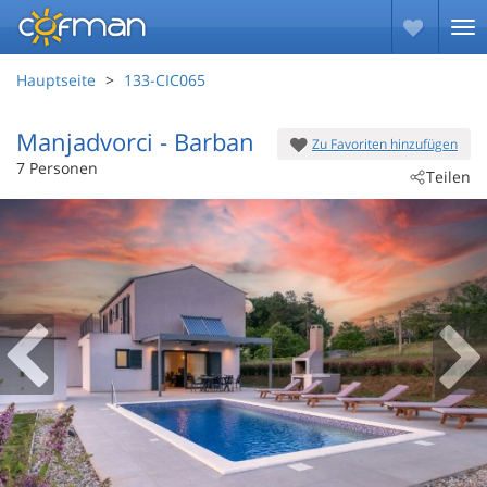
Hauptseite
133-CIC065
Manjadvorci
 - Barban
Zu Favoriten hinzufügen
 - 52207
7 Personen
Teilen
 - Barban-Manjadvorci