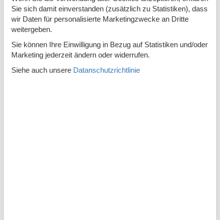
Sie sich damit einverstanden (zusätzlich zu Statistiken), dass
Abzugshaube
wir Daten für personalisierte Marketingzwecke an Dritte
Die Küche verfügt über Warmwasser
weitergeben.
Elektroherd
4 Kochfelder
Sie können Ihre Einwilligung in Bezug auf Statistiken und/oder
Marketing jederzeit ändern oder widerrufen.
Gefriertruhe
60 l
Siehe auch unsere
Datanschutzrichtlinie
Kaffeemaschine
Kühlschrank
Mikrowelle
Spülmaschine
Wellness
Pool Mai bis ult. September
Privater Außenpool
32 m²
Beschreibung