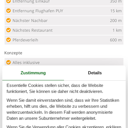
Entfernung Einkauf
350 m
Entfernung Flughafen PUY
15 km
Nächster Nachbar
200 m
Nächstes Restaurant
1 km
Pferdeverleih
600 m
Konzepte
Alles inklusive
Hochwertige Gartenmöbel
Zustimmung
Details
Luxury Collection
Essentielle Cookies stellen sicher, dass die Website
funktioniert, Sie können sie daher nicht deaktivieren.
Outdoor-Aktivitäten
Wenn Sie damit einverstanden sind, dass wir Ihre Statistiken
Rauchfreies Haus
erheben, hilft uns dies, die Website zu verbessern und
Öko-Aufenthalte
weiterzuentwickeln. In diesem Fall werden anonymisierte
Daten an unsere Subunternehmer weitergeleitet.
Küche
Wenn Sie die Verwendung aller Cookies akzeptieren, erklären