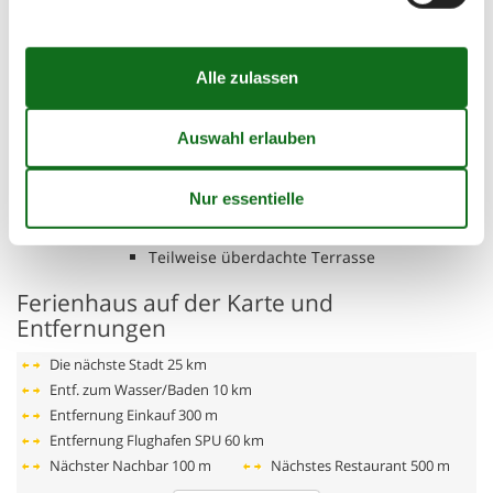
Badezimmer, 7 m²
WC mit warmem und kaltem Wasser,
Dusche
Badezimmer, 10 m²
WC mit warmem und kaltem Wasser,
Dusche und Badewanne
Toilette, 5 m²
WC mit warmem und kaltem Wasser
Wohnküche, 30 m², 2 Personen
Sofa, Matratze oder Ähnliches
Terrasse, 40 m²
Teilweise überdachte Terrasse
Ferienhaus auf der Karte und
Entfernungen
Die nächste Stadt
25 km
Entf. zum Wasser/Baden
10 km
Entfernung Einkauf
300 m
Entfernung Flughafen SPU
60 km
Nächster Nachbar
100 m
Nächstes Restaurant
500 m