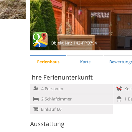
Objekt Nr.:
142-PPO794
Ferienhaus
Karte
Bewertung
Ihre Ferienunterkunft
4 Personen
Kein
2 Schlafzimmer
1 B
Einkauf 60
Ausstattung