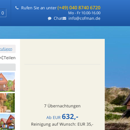
(+49) 040 8740 6720
Rufen Sie an unter
0
Mo - Fr 10.00-16.00
Chat
info@cofman.de
nzufügen
Teilen
7 Übernachtungen
632,-
Ab
EUR
Reinigung auf Wunsch: EUR 35,-