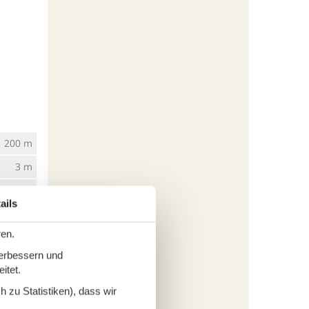
200 m
3 m
60 m
ails
4 km
ren.
verbessern und
itet.
 zu Statistiken), dass wir