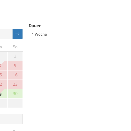
Dauer
1 Woche
a
So
1
2
8
9
5
16
2
23
30
9