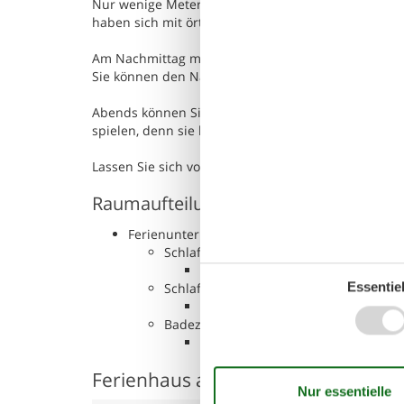
Nur wenige Meter vom Ferienhaus können Sie für ei
haben sich mit örtlichen Spezialitäten im Restaura
Am Nachmittag möchten Sie vielleicht etwas unter
Sie können den Nachmittag beim Fahrradfahren in 
Abends können Sie sich im Ferienhaus zurückziehe
spielen, denn sie haben hier einen kleinen Spielpl
Lassen Sie sich von dieser Gegend verzaubern, und 
Raumaufteilung
Ferienunterkunft
Schlafzimmer, 2 Personen
Doppelbett
Essentiel
Schlafzimmer, 2 Personen
Einzelbett
Badezimmer
WC mit warmem und kaltem Wass
Ferienhaus auf der Karte und Entf