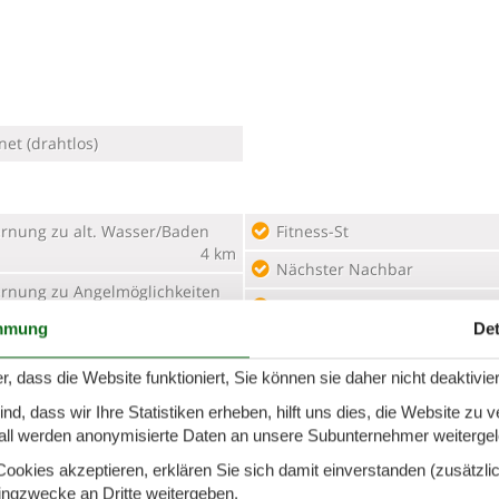
net (drahtlos)
ernung zu alt. Wasser/Baden
Fitness-St
4 km
Nächster Nachbar
ernung zu Angelmöglichkeiten
Nächstes Restaurant
4 km
mmung
Det
Surfmöglichkeiten
radverleih
40 m
r, dass die Website funktioniert, Sie können sie daher nicht deaktivie
d, dass wir Ihre Statistiken erheben, hilft uns dies, die Website zu 
all werden anonymisierte Daten an unsere Subunternehmer weitergele
okies akzeptieren, erklären Sie sich damit einverstanden (zusätzlich
hfreies Haus
tingzwecke an Dritte weitergeben.