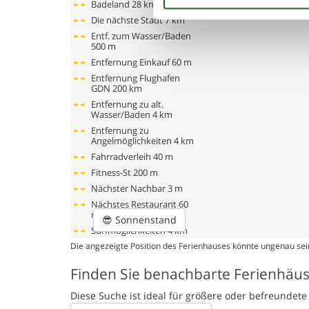
Badeland
28 km
Die nächste Stadt
7 km
Entf. zum Wasser/Baden
500 m
Entfernung Einkauf
60 m
Entfernung Flughafen
GDN
200 km
Entfernung zu alt.
Wasser/Baden
4 km
Entfernung zu
Angelmöglichkeiten
4 km
Fahrradverleih
40 m
Fitness-St
200 m
Nächster Nachbar
3 m
Nächstes Restaurant
60
m
😎
Sonnenstand
Surfmöglichkeiten
4 km
Die angezeigte Position des Ferienhauses könnte ungenau sein
Finden Sie benachbarte Ferienhäu
Diese Suche ist ideal für größere oder befreunde