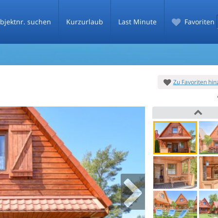
bjektnr. suchen
Kurzurlaub
Last Minute
Favoriten
Zu Favoriten hi