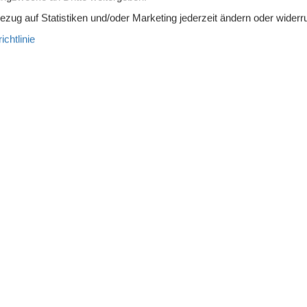
Bezug auf Statistiken und/oder Marketing jederzeit ändern oder widerr
troherd
Kühlschrank
chtlinie
ie Boblin.
 Oase für die aktive Familie, die sowohl etwas unternehmen möchte
ühstück auf dem eingezäunten Grundstück können Sie sich überle
en Sie am Strand verbringen. Das Haus liegt nur vier Kilometer 
nenbaden können, oder vielleicht möchten Sie auch surfen? Sie kö