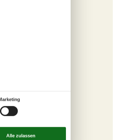
 Lust
, und
n
Marketing