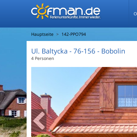
O
Ferienunterkünfte. Immer wieder.
Hauptseite
142-PPO794
Ul. Baltycka
 - 76-156
 - Bobolin
4 Personen