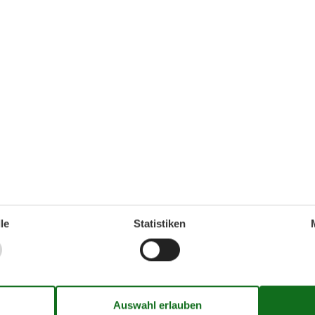
n tolles Mittagessen im Ferienhaus einkaufen wenn Sie aber keine
nt verwöhnen zu lassen.
nehmen. Vom Ferienhaus sind es nur 40 Meter zum Fahrradverleih
der italienischen Natur verwenden.
n. Sie können in der Küche kochen, während Ihre Kinder im Garte
atz mit Schaukel, Sandkasten, Spielhaus und einer Rutsche.
freuen Sie sich auf tolle Erinnerungen für die ganze Familie.
le
Statistiken
er, Dusche
ernungen