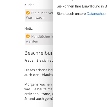
Küche
Sie können Ihre Einwilligung in 
Die Küche verfügt über
Elek
Siehe auch unsere
Datanschutzri
Warmwasser
Notiz
Handtücher können nicht gemietet
werden
Beschreibung
Freuen Sie sich auf einen Aktivurlaub – Entdecken S
Dieses schöne hölzerne Ferienhaus ist die perfekte
auch den Urlaubsort entdecken möchte.
Morgens wachen Sie erholt auf, und nach einem Fr
was Sie heute machen möchten. Den Vormittag könn
örtlichen Strand, wo Sie gemütlich baden und son
Strand auch gemütlich spazieren gehen.