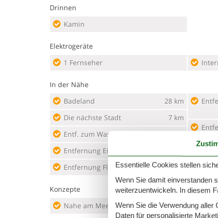
Drinnen
Kamin
Elektrogeräte
1 Fernseher
Inter
In der Nähe
Badeland
28 km
Entf
Die nächste Stadt
7 km
Entf
Entf. zum Wasser/Baden
500 m
Zusti
Entfernung Einkauf
60 m
Fahr
Essentielle Cookies stellen siche
Entfernung Flughafen GDN
200 km
Wenn Sie damit einverstanden sin
Konzepte
weiterzuentwickeln. In diesem F
Nahe am Meer
Wenn Sie die Verwendung aller Co
Rauc
Daten für personalisierte Marke