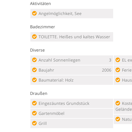
Aktivitäten
Angelmöglichkeit, See
Badezimmer
TOILETTE. Heißes und kaltes Wasser
Diverse
Anzahl Sonnenliegen
3
EL ex
Baujahr
2006
Feri
Baumaterial: Holz
Haus
Draußen
Eingezäuntes Grundstück
Kostenloser Parkplatz auf dem
Gelände
Gartenmöbel
Natu
Grill