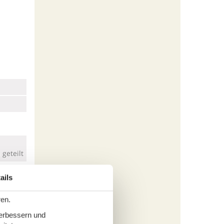
geteilt
ails
ren.
verbessern und