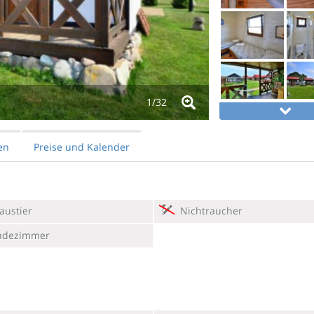
1/
32
en
Preise und Kalender
austier
Nichtraucher
adezimmer