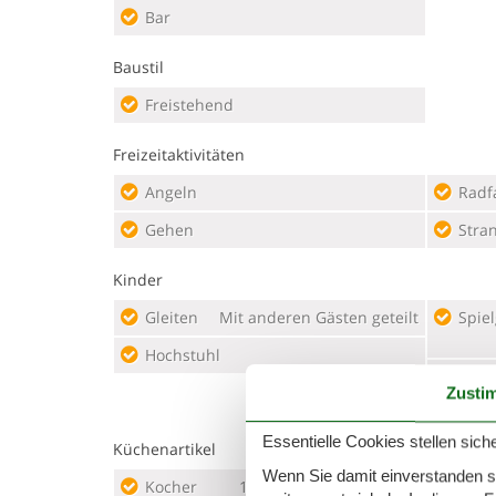
Bar
Baustil
Freistehend
Freizeitaktivitäten
Angeln
Radf
Gehen
Stra
Kinder
Gleiten
Mit anderen Gästen geteilt
Spie
Hochstuhl
Tisch
Zusti
Essentielle Cookies stellen siche
Küchenartikel
Wenn Sie damit einverstanden sin
Kocher
1 Plattenherd, Induktion
Micr