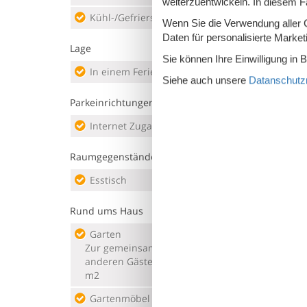
weiterzuentwickeln. In diesem F
Kühl-/Gefrierschrank
Wass
Wenn Sie die Verwendung aller Co
Daten für personalisierte Marke
Lage
Sie können Ihre Einwilligung in 
In einem Ferienpark
Siehe auch unsere
Datanschutzri
Parkeinrichtungen
Internet Zugang
Reze
Raumgegenstände
Esstisch
TV
Rund ums Haus
Garten
Grill
Zur gemeinsamen Nutzung mit
Ham
anderen Gästen, eingezäunt, 3000
m2
Lieg
Gartenmöbel
Park