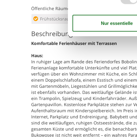
Öffentliche Räume
Frühstücksraum
Rase
Beschreibung
Komfortable Ferienhäuser mit Terrassen
Haus:
In ruhiger Lage am Rande des Feriendorfes Bobolin,
Ferienanlage komfortable Unterkünfte und viel Pla
verfügen über ein Wohnzimmer mit Küche, ein Sch
einem Doppelschlafsofa, einem Esstisch und einem 
mit Gartenmöbeln, Liegestühlen und Grillmöglichke
ist ebenfalls vorhanden. Das weitläufige Gelände ist 
ein Trampolin, Spielzeug und Kinderfahrräder. Auß
Gartenpavillon. Kostenlose Parkplätze stehen zur V
Aufenthaltsraum mit Kinderspielbereich. Im Preis 
Internet, Parkplatz und Endreinigung. Babybett und
sind die weitläufigen, ruhigen Ostseestrände, die
gesamten Küste und ermöglicht es, die benachbar
Bukowosee ist nicht weit entfernt – ein wahres Par