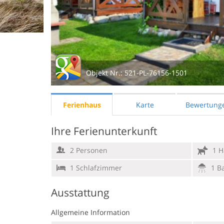
Objekt Nr.:
521-PL-76156-1501
Ferienhaus
Karte
Bewertung
Ihre Ferienunterkunft
2 Personen
1 H
1 Schlafzimmer
1 B
Ausstattung
Allgemeine Information