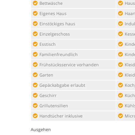
Bettwäsche
Haus
Eigenes Haus
Haar
Einstöckiges haus
Indu
Einzelgeschoss
Kess
Esstisch
Kind
Familienfreundlich
Kind
Frühstücksservice vorhanden
Klei
Garten
Klei
Gepäckabgabe erlaubt
Koch
Geschirr
Küch
Grillutensilien
Kühl
Handtücher inklusive
Micr
Ausgehen