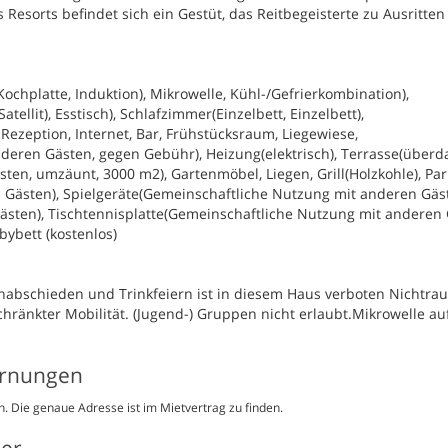
Resorts befindet sich ein Gestüt, das Reitbegeisterte zu Ausritten
ochplatte, Induktion), Mikrowelle, Kühl-/Gefrierkombination),
ellit), Esstisch), Schlafzimmer(Einzelbett, Einzelbett),
ezeption, Internet, Bar, Frühstücksraum, Liegewiese,
ren Gästen, gegen Gebühr), Heizung(elektrisch), Terrasse(überda
n, umzäunt, 3000 m2), Gartenmöbel, Liegen, Grill(Holzkohle), Par
Gästen), Spielgeräte(Gemeinschaftliche Nutzung mit anderen Gäst
sten), Tischtennisplatte(Gemeinschaftliche Nutzung mit anderen 
bybett (kostenlos)
nabschieden und Trinkfeiern ist in diesem Haus verboten Nichtrau
chränkter Mobilität. (Jugend-) Gruppen nicht erlaubt.Mikrowelle au
ernungen
. Die genaue Adresse ist im Mietvertrag zu finden.