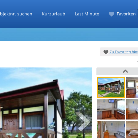
bjektnr. suchen
Kurzurlaub
Last Minute
Favoriten
Zu Favoriten hi