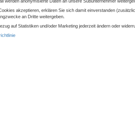
all werden anonymisierte Daten an unsere Subunternehmer weitergele
erkocher
okies akzeptieren, erklären Sie sich damit einverstanden (zusätzlich
tingzwecke an Dritte weitergeben.
Bezug auf Statistiken und/oder Marketing jederzeit ändern oder widerr
chtlinie
ption
Kabel, Flachbildschirm, Satellit
Holzkohle
Schaukel
mock
Terrasse
Übe
estühle
Volleyballplatz
en