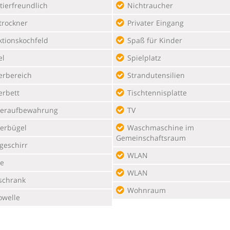
tierfreundlich
Nichtraucher
trockner
Privater Eingang
ktionskochfeld
Spaß für Kinder
el
Spielplatz
erbereich
Strandutensilien
erbett
Tischtennisplatte
deraufbewahrung
TV
derbügel
Waschmaschine im
Gemeinschaftsraum
geschirr
WLAN
e
WLAN
schrank
Wohnraum
owelle