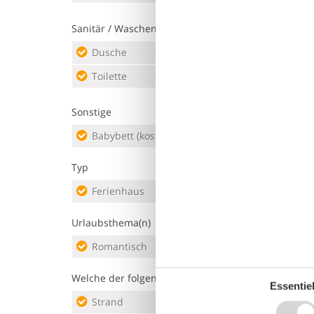
Sanitär / Waschen
Dusche
Wasc
Toilette
Sonstige
Babybett (kostenlos)
Heiz
Typ
Ferienhaus
Reso
Urlaubsthema(n)
Romantisch
Stra
Welche der folgenden Aussagen beschreibt am best
Essentiel
Strand