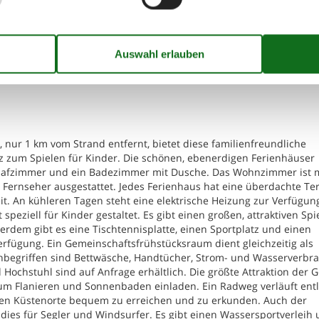
n
 nur 1 km vom Strand entfernt, bietet diese familienfreundliche
tz zum Spielen für Kinder. Die schönen, ebenerdigen Ferienhäuser
lafzimmer und ein Badezimmer mit Dusche. Das Wohnzimmer ist 
Fernseher ausgestattet. Jedes Ferienhaus hat eine überdachte Te
it. An kühleren Tagen steht eine elektrische Heizung zur Verfügu
speziell für Kinder gestaltet. Es gibt einen großen, attraktiven Spie
erdem gibt es eine Tischtennisplatte, einen Sportplatz und einen
erfügung. Ein Gemeinschaftsfrühstücksraum dient gleichzeitig als
inbegriffen sind Bettwäsche, Handtücher, Strom- und Wasserverbra
 Hochstuhl sind auf Anfrage erhältlich. Die größte Attraktion der 
 zum Flanieren und Sonnenbaden einladen. Ein Radweg verläuft ent
ten Küstenorte bequem zu erreichen und zu erkunden. Auch der
adies für Segler und Windsurfer. Es gibt einen Wassersportverleih