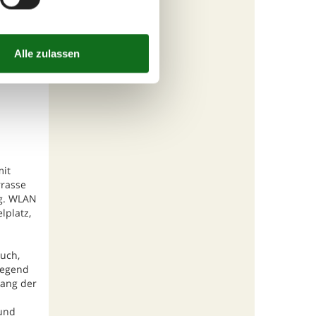
mit
rrasse
ng. WLAN
lplatz,
uch,
Gegend
lang der
 und