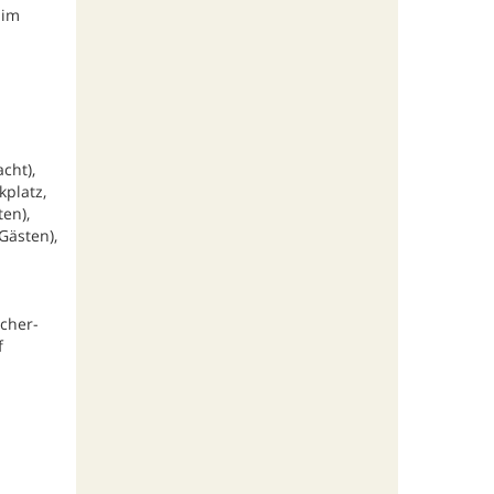
 im
cht),
kplatz,
en),
Gästen),
cher-
f