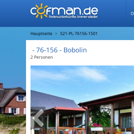
O
Ferienunterkünfte. Immer wieder.
Hauptseite
521-PL-76156-1501
 - 76-156
 - Bobolin
2 Personen