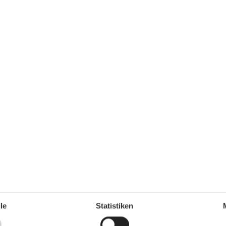
hbecken
Waschmaschine
Gemeinsam mit anderen Gäste
kostenpflichtig
ung
Electric
Haartrockner
rt Medium
nd
en...
le
Statistiken