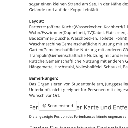
sogar einen kleinen Strand am See. In der Nähe des 
Gelände und auf der Koppel einlädt.
Layout:
Parterre: (offene Küche(Wasserkocher, Kochherd(1 K
Wohn/Esszimmer(Doppelbett, TV(Kabel, Flatscreen, Sat
Badezimmer(Dusche, Waschbecken, Toilette, Föhn)) R
Waschmaschine(Gemeinschaftliche Nutzung mit ande
Garten(Gemeinschaftliche Nutzung mit anderen Gäste
Trampolin(Gemeinschaftliche Nutzung mit anderen 
Rutsche(Gemeinschaftliche Nutzung mit anderen Gä
Hängematte, Hochstuhl, Volleyballfeld, Schaukel, Ba
Bemerkungen:
Das Organisieren von Studentenfeiern, Junggeselle
Unterkunft. nicht geeignet für Personen mit einges
Wunsch vor Ort.
😎
Sonnenstand
Ferienhaus auf der Karte und Entf
Die angezeigte Position des Ferienhauses könnte ungenau sein