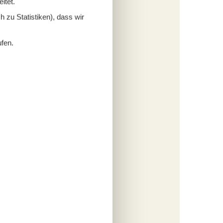
itet.
 zu Statistiken), dass wir
ufen.
rdacht