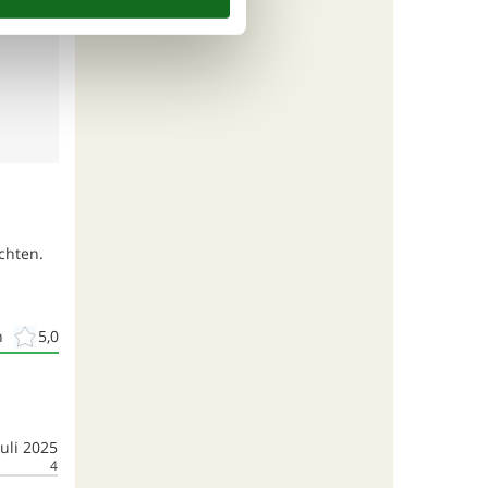
chten.
n
5,0
juli 2025
4