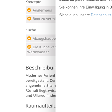
Konzepte
Sie können Ihre Einwilligung in 
Anglerhaus
Hoch
Siehe auch unsere
Datanschutzri
Boot zu vermieten Typ 1
Rauc
Küche
Abzugshaube
Elek
Die Küche verfügt über
Gefr
Warmwasser
Kaff
Beschreibung
Modernes Ferienhaus, ein sogenanntes Brygghus (
bereitgestellt. Der Hauseigentümer bietet im Erd
angenehme Sitzmöbel und der Kaminofen sorgt imm
Röshult liegt zwischen den Seen Unnan und Bolmen
und Ullared finden Sie beim Einkaufen eine reiche
Raumaufteilung