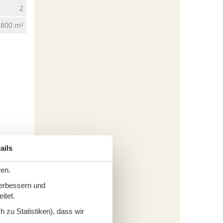
2
800 m²
6 km
ails
25 m
ren.
12 km
verbessern und
12 km
itet.
 zu Statistiken), dass wir