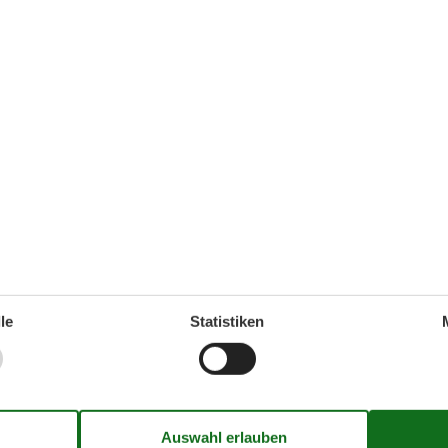
ser, Handbrause und Badewanne
ernungen
le
Statistiken