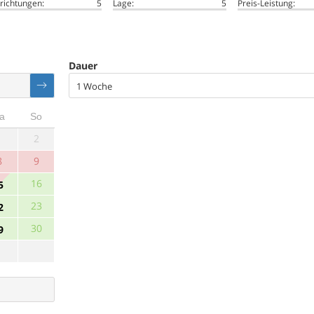
richtungen:
5
Lage:
5
Preis-Leistung:
Dauer
1 Woche
a
So
1
2
8
9
16
5
23
2
30
9