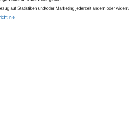
Bezug auf Statistiken und/oder Marketing jederzeit ändern oder widerr
wertige Gartenmöbel
Zurück zur Natur
chtlinie
hfreies Haus
troherd
Kühlschrank
iertruhe
80 l
Spülmaschine
eemaschine
2016) mit sichtbaren Deckenbalken. Bettwäsche und Handtücer we
geschoss Massage an. Badetonne zu mieten. In der Wohnküche finde
er für eine angenehme Wärme. In der Nähe gibt es Naturreserva
. In Bolmen können Sie auf Hecht, Zander und Barsch angeln. In 
 Auswahl.