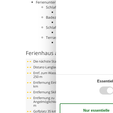
Ferienunterkunft
Schlafzimmer, 2 Personen
Doppelbett
Badezimmer
WC mit warmem und kaltem Was
Schlafboden, 2 Personen
Einzelbett
Terrasse
Offene Terrasse
Ferienhaus auf der Karte und Entf
Die nächste Stadt
40 km
Distanz-Langlauf
12 km
Entf. zum Wasser/Baden
250 m
Essentiel
Entfernung Einkauf
12
km
Entfernung Skilift
85 km
Entfernung zu
Angelmöglichkeiten
250
m
Golfplatz
35 km