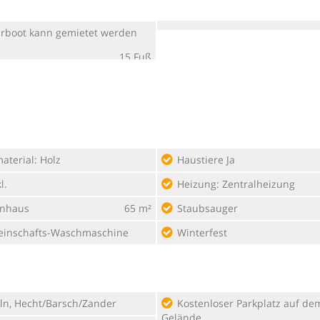
rboot kann gemietet werden
15 Fuß
aterial: Holz
Haustiere Ja
l.
Heizung: Zentralheizung
enhaus
65 m²
Staubsauger
inschafts-Waschmaschine
Winterfest
ln, Hecht/Barsch/Zander
Kostenloser Parkplatz auf dem
Gelände