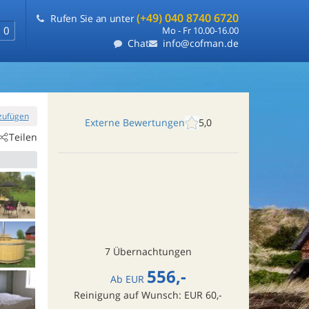
(+49) 040 8740 6720
Rufen Sie an unter
0
Mo - Fr 10.00-16.00
Chat
info@cofman.de
nzufügen
Externe Bewertungen
5,0
Teilen
7 Übernachtungen
556,-
Ab
EUR
Reinigung auf Wunsch: EUR 60,-