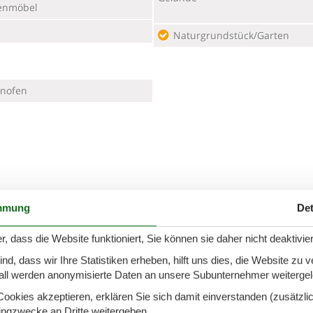
enmöbel
Naturgrundstück/Garten
nofen
rnung Skilift
85 km
Minigolf
mmung
Det
ernung zu Angelmöglichkeiten
Nächster Nachbar
250 m
r, dass die Website funktioniert, Sie können sie daher nicht deaktivie
Nächstes Restaurant
d, dass wir Ihre Statistiken erheben, hilft uns dies, die Website zu 
latz
35 km
Tennisplatz
all werden anonymisierte Daten an unsere Subunternehmer weitergele
ierter Wanderweg
2,5 km
okies akzeptieren, erklären Sie sich damit einverstanden (zusätzlich
tingzwecke an Dritte weitergeben.