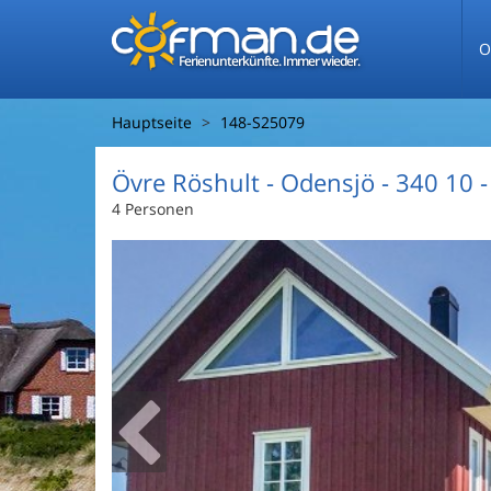
O
Ferienunterkünfte. Immer wieder.
Hauptseite
148-S25079
Övre Röshult
 - Odensjö
 - 340 10
 
4 Personen