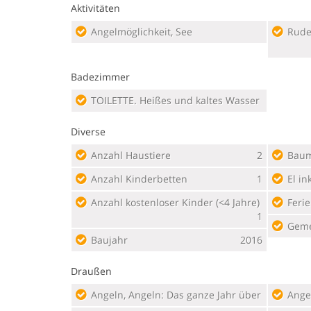
Aktivitäten
Angelmöglichkeit, See
Rude
Badezimmer
TOILETTE. Heißes und kaltes Wasser
Diverse
Anzahl Haustiere
2
Baum
Anzahl Kinderbetten
1
El ink
Anzahl kostenloser Kinder (<4 Jahre)
Feri
1
Geme
Baujahr
2016
Draußen
Angeln, Angeln: Das ganze Jahr über
Ange