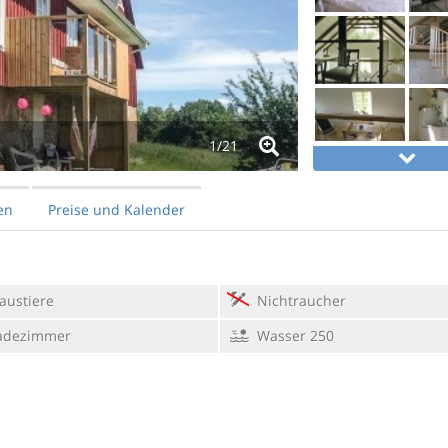
1/
21
en
Preise und Kalender
austiere
Nichtraucher
adezimmer
Wasser 250