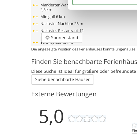
Markierter Wanderweg
2,5 km
Minigolf
6 km
Nächster Nachbar
25 m
Nächstes Restaurant
12
km
😎
Sonnenstand
Tennisplatz
12 km
Die angezeigte Position des Ferienhauses könnte ungenau sein
Finden Sie benachbarte Ferienhäu
Diese Suche ist ideal für größere oder befreunde
Siehe benachbarte Häuser
Externe Bewertungen
5,0
Ei