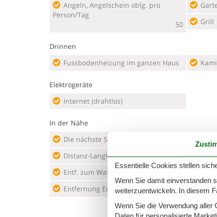
Angeln, Angelschein oblg. pro
Gart
Person/Tag
Grill
50
Drinnen
Fussbodenheizung im ganzen Haus
Kami
Elektrogeräte
Internet (drahtlos)
In der Nähe
Die nächste Stadt
40 km
Entfe
Zusti
Distanz-Langlauf
12 km
Entf
Essentielle Cookies stellen siche
Entf. zum Wasser/Baden
250 m
Wenn Sie damit einverstanden sin
Golfp
Entfernung Einkauf
12 km
weiterzuentwickeln. In diesem F
Mark
Wenn Sie die Verwendung aller Co
Daten für personalisierte Marke