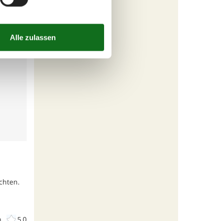
chten.
n
5,0