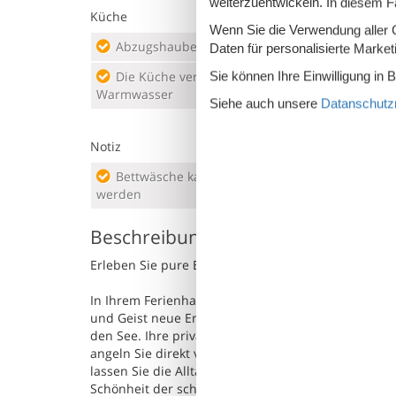
weiterzuentwickeln. In diesem F
Küche
Wenn Sie die Verwendung aller Co
Abzugshaube
Elek
Daten für personalisierte Marke
Die Küche verfügt über
Sie können Ihre Einwilligung in 
Gefr
Warmwasser
Siehe auch unsere
Datanschutzri
Kaff
Notiz
Bettwäsche kann nicht gemietet
Handtücher können nicht gemietet
werden
werden
Beschreibung
Erleben Sie pure Entspannung in diesem charmant
In Ihrem Ferienhaus nahe Sällhult und Älmhult geni
und Geist neue Energie verleiht. Beginnen Sie den 
den See. Ihre private Uferzone lädt zu ruhigen St
angeln Sie direkt vor der Tür, um Barsche zu fang
lassen Sie die Alltagssorgen hinter sich. Dieses Fe
Schönheit der schwedischen Natur in vollen Zügen