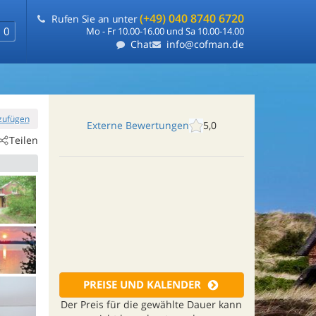
(+49) 040 8740 6720
Rufen Sie an unter
0
Mo - Fr 10.00-16.00 und Sa 10.00-14.00
Chat
info@cofman.de
nzufügen
Externe Bewertungen
5,0
Teilen
PREISE UND KALENDER
Der Preis für die gewählte Dauer kann