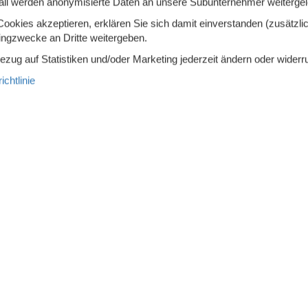
all werden anonymisierte Daten an unsere Subunternehmer weitergele
okies akzeptieren, erklären Sie sich damit einverstanden (zusätzlich
troherd
Kühlschrank
tingzwecke an Dritte weitergeben.
Bezug auf Statistiken und/oder Marketing jederzeit ändern oder widerr
iertruhe
85 l
Mikrowelle
chtlinie
eemaschine
Spülmaschine
Wird nicht an Jugendgruppen
vermietet
en Ferienhaus direkt am Möckeln-See.
eßen Sie die unberührte Natur und die erfrischende Stille, die Kö
Tag mit einem Frühstück auf der Terrasse und genießen Sie den Bl
unden ein. Nutzen Sie das Kanu für eine entspannte Erkundungstou
en. Spüren Sie die Ruhe des Sees, hören Sie das Rascheln der Bäu
rienhaus ist der ideale Ort, um die Seele baumeln zu lassen und die
 zu genießen.