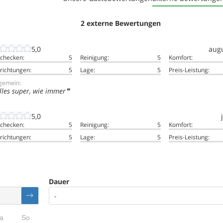
2 externe Bewertungen
5,0
aug
nchecken:
5
Reinigung:
5
Komfort:
richtungen:
5
Lage:
5
Preis-Leistung:
lgemein:
lles super, wie immer
5,0
nchecken:
5
Reinigung:
5
Komfort:
richtungen:
5
Lage:
5
Preis-Leistung:
Dauer
-
a
So