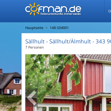
O
Ferienunterkünfte. Immer wieder.
Hauptseite
148-S04001
Sällhult
 - Sällhult/Älmhult
 - 343 9
7 Personen