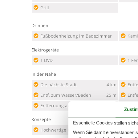
Grill
Drinnen
Fußbodenheizung im Badezimmer
Kami
Elektrogeräte
1 DVD
1 Fe
In der Nähe
Die nächste Stadt
4 km
Entf
Entf. zum Wasser/Baden
25 m
Entf
Entfernung auf der Straße
4 km
Zusti
Konzepte
Essentielle Cookies stellen siche
Hochwertige Gartenmöbel
Rauc
Wenn Sie damit einverstanden sin