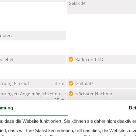
Gelände
nofen
rnseher
Radio und CD
ernung Einkauf
4 km
Golfplatz
ernung zu Angelmöglichkeiten
Nächster Nachbar
25 m
Nächstes Restaurant
mmung
Det
r, dass die Website funktioniert, Sie können sie daher nicht deaktivie
hfreies Haus
Zurück zur Natur
d, dass wir Ihre Statistiken erheben, hilft uns dies, die Website zu 