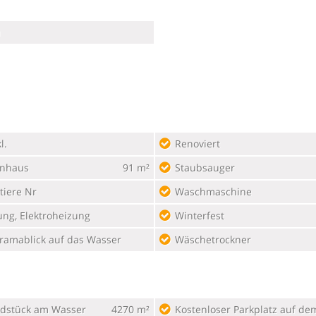
u
l.
Renoviert
enhaus
91 m²
Staubsauger
tiere Nr
Waschmaschine
ung, Elektroheizung
Winterfest
ramablick auf das Wasser
Wäschetrockner
dstück am Wasser
4270 m²
Kostenloser Parkplatz auf dem