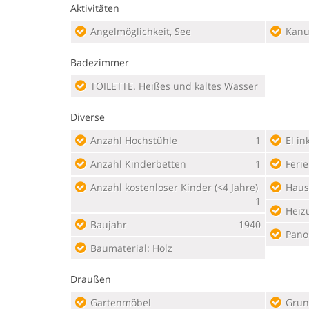
Aktivitäten
Angelmöglichkeit, See
Kan
Badezimmer
TOILETTE. Heißes und kaltes Wasser
Diverse
Anzahl Hochstühle
1
El ink
Anzahl Kinderbetten
1
Feri
Anzahl kostenloser Kinder (<4 Jahre)
Haus
1
Heiz
Baujahr
1940
Pano
Baumaterial: Holz
Draußen
Gartenmöbel
Grun