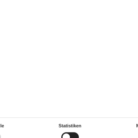
Küche mit einer heimeligen Stimmung. Hier können Sie problemlos 
ichte zubereiten. Die hellen und freundlichen Wohnräume mit ein
n sorgen für behagliche Abende.
 Råsult oder besuchen Sie das IKEA-Museum in Älmhult. Für Eink
equem erreichbar sind.
cht gestattet.
er, Dusche
le
Statistiken