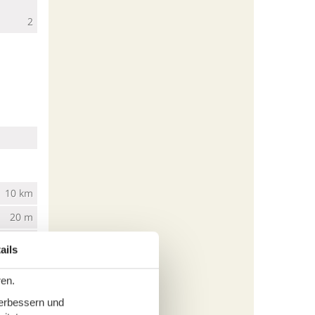
2
10 km
20 m
4 km
ails
ren.
verbessern und