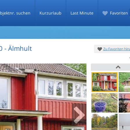
bjektnr. suchen
Kurzurlaub
Last Minute
Favoriten
0
 - Älmhult
Zu Favoriten hi