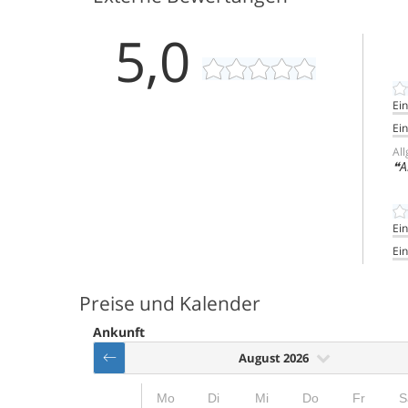
5,0
Ei
Ein
Al
A
Ei
Ein
Preise und Kalender
Ankunft
August 2026
Mo
Di
Mi
Do
Fr
S