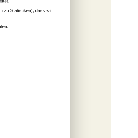
itet.
 zu Statistiken), dass wir
ufen.
rper
ick auf
r oder
me und