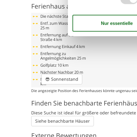
Ferienhaus auf der Karte und Entf
Die nächste Stadt
4 km
Entf. zum Wasser/Baden
25 m
Entfernung auf der
Straße
4 km
Entfernung Einkauf
4 km
Entfernung zu
Angelmöglichkeiten
25 m
Golfplatz
10 km
Nächster Nachbar
20 m
😎
Sonnenstand
Nächstes Restaurant
4
km
Die angezeigte Position des Ferienhauses könnte ungenau sein
Finden Sie benachbarte Ferienhäu
Diese Suche ist ideal für größere oder befreunde
Siehe benachbarte Häuser
Externe Bewertungen