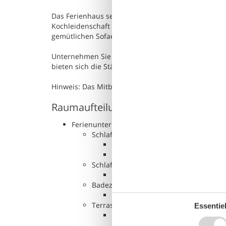
Das Ferienhaus selbst besticht durch eine schöne 
Kochleidenschaft nachgehen und Ihre Lieblingsger
gemütlichen Sofaecke und einem knisternden Kami
Unternehmen Sie einen Fahrradausflug nach Linnes
bieten sich die Städte Älmhult und Växjö an, die b
Hinweis: Das Mitbringen eines eigenen Bootes ist ni
Raumaufteilung
Ferienunterkunft
Schlafzimmer, 3 Personen
Doppelbett
Sofa, Matratze oder Ähnliches
Schlafzimmer, 4 Personen
Etagenbett
Badezimmer
WC mit warmem und kaltem Wass
Terrasse
Essentiel
Veranda