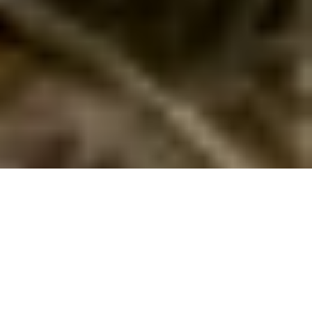
Årgab – Urlaub mit der Familie im
Ferienhaus in den Dünen
An der Westküste Dänemarks trennt nur eine schmale