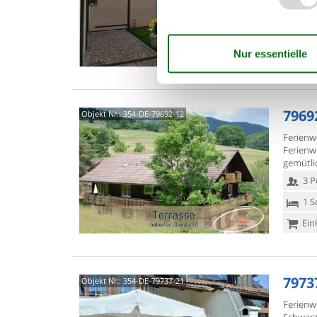
2 P
1 S
Ein
7969
Objekt Nr.:
354-DE-79692-12
Ferienw
Ferienw
gemütlic
3 P
1 S
Ein
7973
Objekt Nr.:
354-DE-79737-21
Ferienw