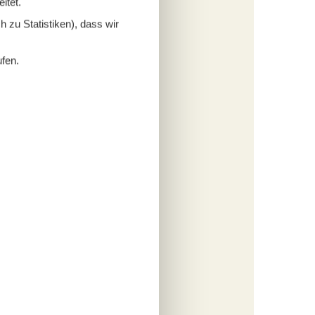
itet.
s
 zu Statistiken), dass wir
ufen.
fügen
tungen
589,-
rsonen
s
fügen
tungen