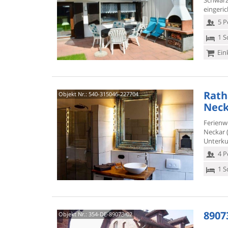
Schwarz
eingeri
5 P
1 S
Ein
Rath
Objekt Nr.:
540-315046-227704
Neck
Ferienw
Neckar (
Unterkun
4 P
1 S
8907
Objekt Nr.:
354-DE-89073-02