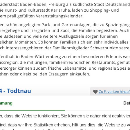
Bäderstadt Baden-Baden, Freiburg als südlichste Stadt Deutschland
ie Kunst- und Kulturstadt Karlsruhe, laden zu Shopping- und
em prall gefüllten Veranstaltungskalender.
en schön angelegten Park- und Gartenanlagen, die zu Spaziergän
Tiergehege und Tiergärten und Zoos, die Familien begeistern. Auch
 Badeseen und viele weitere Ausflugsziele sorgen für einen
lichen Momenten. So können Familien sich ein sehr individuelles
h Interessengebieten der Familienmitglieder Schwerpunkte setze
 Aufenthalt in Baden-Württemberg zu einem besonderen Erlebnis we
ssregion, die mit urigen, familienfreundlichen Restaurants, gemüt
versorger können zudem frische Lebensmittel und regionale Spezia
hen oder direkt bei den Erzeugern einkaufen.
4 - Todtnau
Zu Favoriten hinzu
e Todtnau-Kresselblick Haus: Ausruhen, entspannen
mmung
Det
lfühlen -
genießen Sie Ihren Urlaub in unserer
t neu renovierten und komfortabel,
r, dass die Website funktioniert, Sie können sie daher nicht deaktivie
ersonen
2 Haustiere
7 Übernach
d, dass wir Ihre Statistiken erheben, hilft uns dies, die Website zu 
chlafzimmer
1 Badezimmer
Ab
EUR