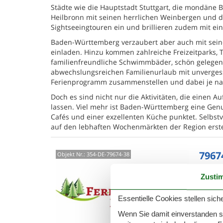
Städte wie die Hauptstadt Stuttgart, die mondäne 
Heilbronn mit seinen herrlichen Weinbergen und d
Sightseeingtouren ein und brillieren zudem mit ein
Baden-Württemberg verzaubert aber auch mit sein
einladen. Hinzu kommen zahlreiche Freizeitparks, 
familienfreundliche Schwimmbäder, schön gelegene
abwechslungsreichen Familienurlaub mit unvergess
Ferienprogramm zusammenstellen und dabei je nac
Doch es sind nicht nur die Aktivitäten, die einen
lassen. Viel mehr ist Baden-Württemberg eine Genu
Cafés und einer exzellenten Küche punktet. Selbst
auf den lebhaften Wochenmärkten der Region erste
7967
Objekt Nr.:
354-DE-79674-38
Dietsch
Zusti
und woh
komplet
Essentielle Cookies stellen siche
4 P
Wenn Sie damit einverstanden sin
1 S