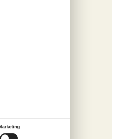
914,-
s
fügen
tungen
383,-
rsonen
s
fügen
Marketing