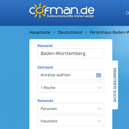
O
Ferienunterkünfte. Immer wieder.
Hauptseite
Deutschland
Ferienhaus Baden-
Reiseziel
Ferienhaus
Entfernun
Entfernun
Zeitraum
ERWEITERTE SUCHE
Anreise wählen
Wasserbl
1 Woche
Ausstattun
Swimmin
Reisende
Whirlpoo
Sauna
Personen
Internet
Satellite
Haustiere
Kaminof