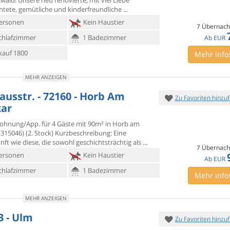
wald! Unsere
neu renovierte, mit viel Liebe
chtete, gemütliche und kinderfreundliche
ersonen
Kein Haustier
7 Übernach
chlafzimmer
1 Badezimmer
Ab
EUR
kauf 1800
Mehr info
MEHR ANZEIGEN
ausstr. - 72160 - Horb Am
Zu Favoriten hinzu
ar
ohnung/App. für 4 Gäste mit 90m² in Horb am
315046) (2. Stock)
Kurzbeschreibung: Eine
ft wie diese, die sowohl geschichtsträchtig als
7 Übernach
ersonen
Kein Haustier
Ab
EUR
chlafzimmer
1 Badezimmer
Mehr info
MEHR ANZEIGEN
3 - Ulm
Zu Favoriten hinzu