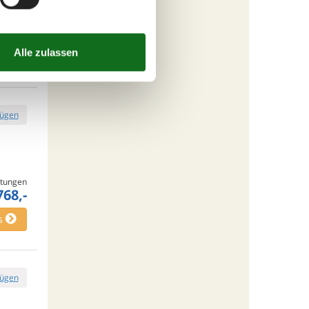
tungen
766,-
s
fügen
tungen
768,-
s
fügen