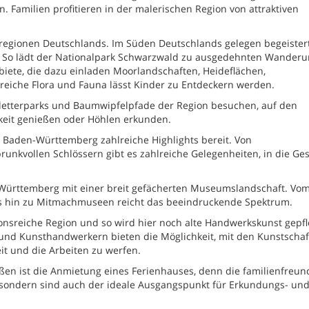
Familien profitieren in der malerischen Region von attraktiven
regionen Deutschlands. Im Süden Deutschlands gelegen begeistert
. So lädt der Nationalpark Schwarzwald zu ausgedehnten Wander
iete, die dazu einladen Moorlandschaften, Heideflächen,
reiche Flora und Fauna lässt Kinder zu Entdeckern werden.
Kletterparks und Baumwipfelpfade der Region besuchen, auf den
it genießen oder Höhlen erkunden.
t Baden-Württemberg zahlreiche Highlights bereit. Von
unkvollen Schlössern gibt es zahlreiche Gelegenheiten, in die Ge
Württemberg mit einer breit gefächerten Museumslandschaft. Vo
 hin zu Mitmachmuseen reicht das beeindruckende Spektrum.
onsreiche Region und so wird hier noch alte Handwerkskunst gepf
n und Kunsthandwerkern bieten die Möglichkeit, mit den Kunstscha
it und die Arbeiten zu werfen.
ßen ist die Anmietung eines Ferienhauses, denn die familienfreun
 sondern sind auch der ideale Ausgangspunkt für Erkundungs- un