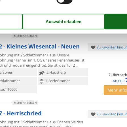
ersonen
Kein Haustier
7 Übernach
chlafzimmer
1 Badezimmer
EUR
kauf 1000
Mehr info
MEHR ANZEIGEN
2 - Kleines Wiesental - Neuen
Zu Favoriten hinzu
ohnung mit 2 Schlafzimmer Haus: Unsere
ohnung "Tanne" im 1. OG
unseres Ferienhauses ist
h und modern eingerichtet. Sie ist ideal für 2
ersonen
2 Haustiere
7 Übernach
chlafzimmer
1 Badezimmer
Ab
EUR
kauf 10000
Mehr info
MEHR ANZEIGEN
7 - Herrischried
Zu Favoriten hinzu
ohnung mit 3 Schlafzimmer Haus: Erleben Sie den