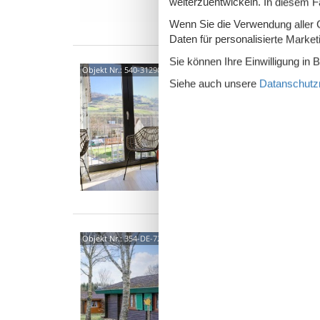
weiterzuentwickeln. In diesem F
Ein
Wenn Sie die Verwendung aller Co
Daten für personalisierte Marke
Sie können Ihre Einwilligung in 
Am L
Objekt Nr.:
540-312907-225582
Siehe auch unsere
Datanschutzri
Im K
Ferienw
Kaiserst
Kaisers
4 P
2 S
7253
Objekt Nr.:
354-DE-72534-21
Ferienh
der Nat
Lauterd
6 P