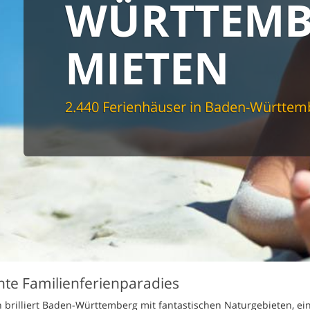
WÜRTTEMB
spüler
schine
r
MIETEN
cher
nd Sportzimmer
frei
elmöglichkeiten
2.440 Ferienhäuser in Baden-Württem
nter Bereich
lage
ion für Elektroauto
undlich
e Familienferienparadies
n brilliert Baden-Württemberg mit fantastischen Naturgebieten, ei