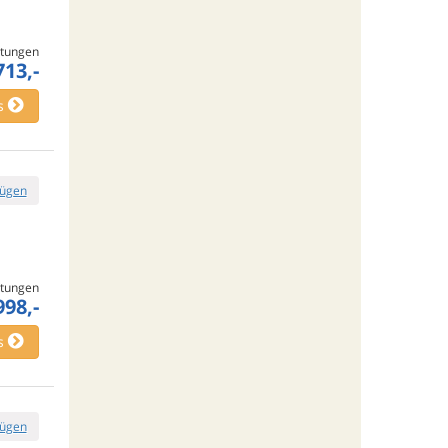
tungen
713,-
s
fügen
tungen
998,-
s
fügen