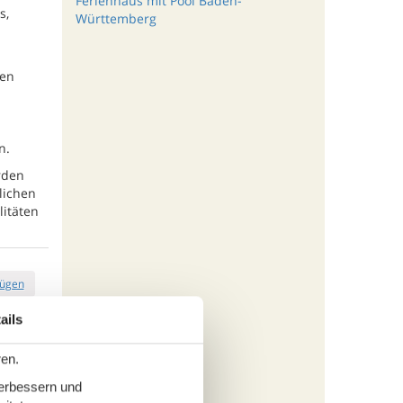
Ferienhaus mit Pool Baden-
s,
Württemberg
gen
n.
rden
lichen
litäten
fügen
ails
ren.
tungen
988,-
verbessern und