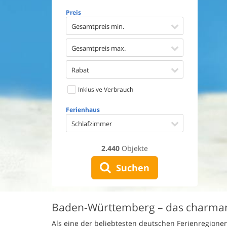
Geschirr
Preis
Waschma
Trockne
Gesamtpreis min.
Nichtrau
Spiel- u
Gesamtpreis max.
Barriere
Gute Ang
Rabat
Eingezäu
Inklusive Verbrauch
Klimaan
Ladestat
Ferienhaus
Klimafre
Schlafzimmer
2.440
Objekte
Suchen
Baden-Württemberg – das charmant
Als eine der beliebtesten deutschen Ferienregione