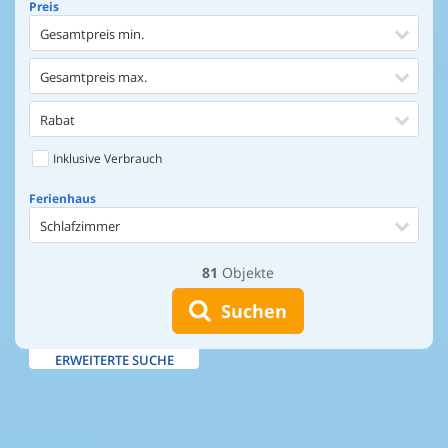
Preis
Gesamtpreis min.
Gesamtpreis max.
Rabat
Inklusive Verbrauch
Ferienhaus
Schlafzimmer
81
Objekte
Ferienhaus
Entfernung Einkaufen
Suchen
Entfernung Wasser
ERWEITERTE SUCHE
Wasserblick
Ausstattung