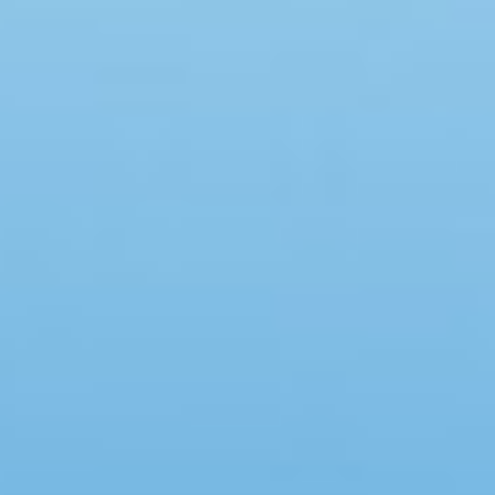
Swimmingpool
Whirlpool
Sauna
Internet
Satelliten-/Kabel TV
Kaminofen
Geschirrspüler
Waschmaschine
Trockner
Nichtraucher
Spiel- und Sportzimmer
Barrierefrei
Gute Angelmöglichkeiten
Eingezäunter Bereich
Klimaanlage
Ladestation für Elektroauto
Klimafreundlich