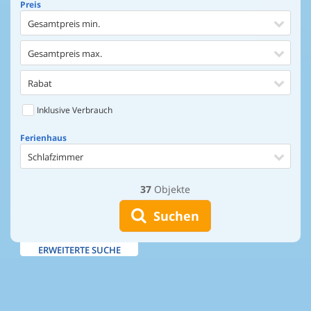
Preis
Gesamtpreis min.
Gesamtpreis max.
Rabat
Inklusive Verbrauch
Ferienhaus
Schlafzimmer
37
Objekte
Ferienhaus
Entfernung Einkaufen
Suchen
Entfernung Wasser
ERWEITERTE SUCHE
Wasserblick
Ausstattung