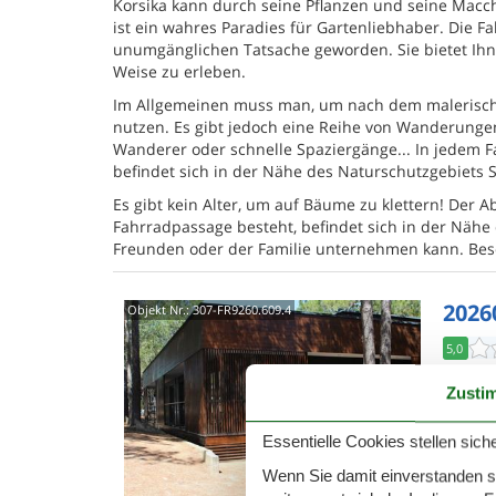
Korsika kann durch seine Pflanzen und seine Macc
ist ein wahres Paradies für Gartenliebhaber. Die Fah
unumgänglichen Tatsache geworden. Sie bietet Ihne
Weise zu erleben.
Im Allgemeinen muss man, um nach dem malerische
nutzen. Es gibt jedoch eine Reihe von Wanderungen,
Wanderer oder schnelle Spaziergänge... In jedem Fa
befindet sich in der Nähe des Naturschutzgebiets
Es gibt kein Alter, um auf Bäume zu klettern! Der
Fahrradpassage besteht, befindet sich in der Nähe d
Freunden oder der Familie unternehmen kann. Beson
20260
Objekt Nr.:
307-FR9260.609.4
5,0
"Villa 
Zusti
modern 
(Flachbi
Essentielle Cookies stellen siche
8 P
Wenn Sie damit einverstanden sin
6 S