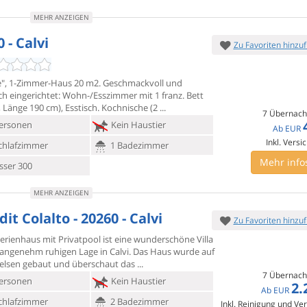
MEHR ANZEIGEN
 - Calvi
Zu Favoriten hinzu
e", 1-Zimmer-Haus 20 m2. Geschmackvoll und
h eingerichtet:
Wohn-/Esszimmer mit 1 franz. Bett
 Länge 190 cm), Esstisch. Kochnische (2
7 Übernach
ersonen
Kein Haustier
Ab
EUR
Inkl. Versi
chlafzimmer
1 Badezimmer
Mehr info
ser 300
MEHR ANZEIGEN
dit Colalto - 20260 - Calvi
Zu Favoriten hinzu
erienhaus mit Privatpool ist eine wunderschöne Villa
r angenehm
ruhigen Lage in Calvi. Das Haus wurde auf
elsen gebaut und überschaut das
7 Übernach
ersonen
Kein Haustier
2.
Ab
EUR
chlafzimmer
2 Badezimmer
Inkl. Reinigung und Ve