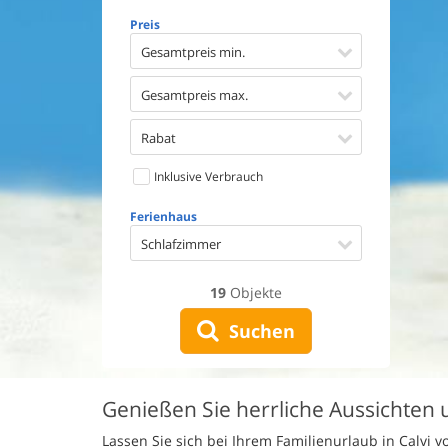
Geschirr
Preis
Waschma
Trockne
Gesamtpreis min.
Nichtrau
Spiel- u
Gesamtpreis max.
Barriere
Gute Ang
Rabat
Eingezäu
Inklusive Verbrauch
Klimaan
Ladestat
Ferienhaus
Klimafre
Schlafzimmer
19
Objekte
Suchen
Genießen Sie herrliche Aussichten 
Lassen Sie sich bei Ihrem Familienurlaub in Calvi 