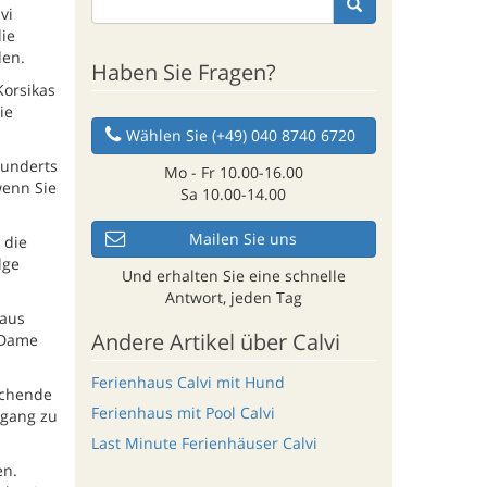
vi
die
den.
Haben Sie Fragen?
Korsikas
ie
Wählen Sie (+49) 040 8740 6720
hunderts
Mo - Fr 10.00-16.00
wenn Sie
Sa 10.00-14.00
Mailen Sie uns
 die
lge
Und erhalten Sie eine schnelle
Antwort, jeden Tag
 aus
Andere Artikel über Calvi
-Dame
Ferienhaus Calvi mit Hund
ischende
Ferienhaus mit Pool Calvi
rgang zu
Last Minute Ferienhäuser Calvi
en.