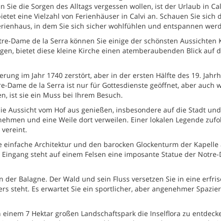
Sie die Sorgen des Alltags vergessen wollen, ist der Urlaub in Cal
etet eine Vielzahl von Ferienhäuser in Calvi an. Schauen Sie sich 
erienhaus, in dem Sie sich sicher wohlfühlen und entspannen wer
re-Dame de la Serra können Sie einige der schönsten Aussichten 
en, bietet diese kleine Kirche einen atemberaubenden Blick auf d
rung im Jahr 1740 zerstört, aber in der ersten Hälfte des 19. Jahr
re-Dame de la Serra ist nur für Gottesdienste geöffnet, aber auch 
, ist sie ein Muss bei Ihrem Besuch.
die Aussicht vom Hof aus genießen, insbesondere auf die Stadt und
h nehmen und eine Weile dort verweilen. Einer lokalen Legende zufo
 vereint.
 einfache Architektur und den barocken Glockenturm der Kapelle
 Eingang steht auf einem Felsen eine imposante Statue der Notre
n der Balagne. Der Wald und sein Fluss versetzen Sie in eine erfr
s steht. Es erwartet Sie ein sportlicher, aber angenehmer Spazie
in einem 7 Hektar großen Landschaftspark die Inselflora zu entdeck