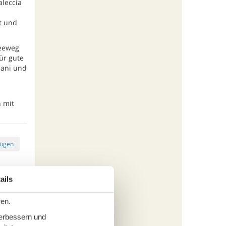
aleccia
t und
Seeweg
ür gute
sani und
n mit
fügen
ails
tungen
ren.
845,-
cherung
verbessern und