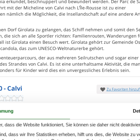
hia erkundet, beschnuppert und bewundert werden. Der Parc de S
rt mit der Micheline von Calvi nach L’Île-Rousse ist zu einer
n nämlich die Möglichkeit, die Insellandschaft auf eine andere Ar
n Dorf Girolata zu gelangen, das Schiff nehmen und somit den 
 die sich an alle Sportler richten: Familienrouten, Wanderungen f
ll ist Girolata einen Besuch wert. Girolata gehört zur Gemeinde O
 Scandola, das zum UNESCO-Weltnaturerbe gehört.
 Abenteuerparcours, der aus mehreren Seilrutschen und sogar einer
es Strandes von Calvi. Es ist eine unterhaltsame Aktivität, die ma
ders für Kinder wird dies ein unvergessliches Erlebnis sein.
 - Calvi
Zu Favoriten hinzu
en bois", 5-Zimmer-Haus 200 m2. Komfortabel und
mmung
Det
eingerichtet:
grosses Wohn-/Esszimmer mit TV
ldschirm). Ausgang zur Terrasse. 2 Zimmer,
7 Übernach
r, dass die Website funktioniert, Sie können sie daher nicht deaktivie
1.
ersonen
1 Haustier
Ab
EUR
Inkl. Endreinigung und Versi
d, dass wir Ihre Statistiken erheben, hilft uns dies, die Website zu 
chlafzimmer
4 Badezimmer