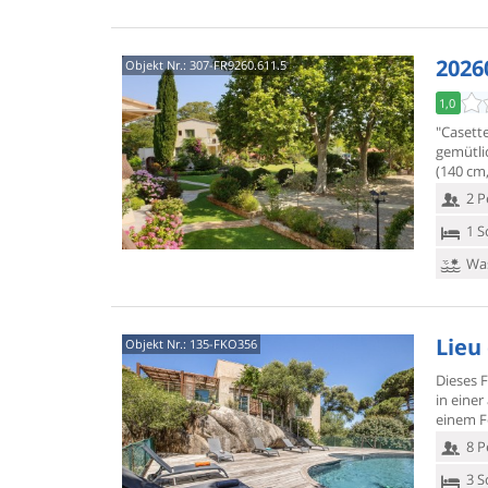
20260
Objekt Nr.:
307-FR9260.611.5
1,0
"Casett
gemütlic
(140 cm,
2 P
1 S
Was
Lieu 
Objekt Nr.:
135-FKO356
Dieses F
in eine
einem F
8 P
3 S