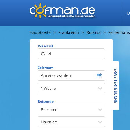
O
Ferienunterkünfte. Immer wieder.
Hauptseite
Frankreich
Korsika
Ferienhaus
Reiseziel
Ferienhaus
Entfernun
Entfernun
Zeitraum
ERWEITERTE SUCHE
Anreise wählen
Wasserbl
1 Woche
Ausstattun
Swimmin
Reisende
Whirlpoo
Sauna
Personen
Internet
Satellite
Haustiere
Kaminof