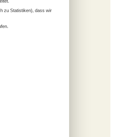
itet.
s
 zu Statistiken), dass wir
ufen.
fügen
tungen
513,-
cherung
s
fügen