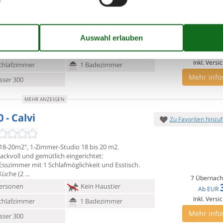
 18-20m², 2 pers", 1-Zimmer-Wohnung 18 bis 20 m2.
ckvoll und
gemütlich eingerichtet:
sszimmer mit 1 Schlafmöglichkeit und Esstisch.
7 Übernach
ersonen
Kein Haustier
Ab
EUR
Inkl. Versi
chlafzimmer
1 Badezimmer
Mehr info
ser 300
MEHR ANZEIGEN
 - Calvi
Zu Favoriten hinzu
 18-20m2", 1-Zimmer-Studio 18 bis 20 m2.
ckvoll und gemütlich
eingerichtet:
sszimmer mit 1 Schlafmöglichkeit und Esstisch.
Küche (2
7 Übernach
ersonen
Kein Haustier
Ab
EUR
Inkl. Versi
chlafzimmer
1 Badezimmer
Mehr info
ser 300