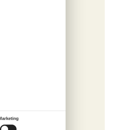
tungen
781,-
cherung
s
fügen
tungen
513,-
cherung
s
Marketing
fügen