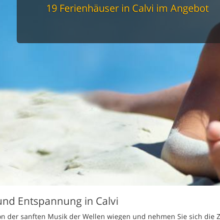
spüler
19 Ferienhäuser in Calvi im Angebot
schine
r
cher
nd Sportzimmer
frei
elmöglichkeiten
nter Bereich
lage
ion für Elektroauto
undlich
und Entspannung in Calvi
von der sanften Musik der Wellen wiegen und nehmen Sie sich die Z