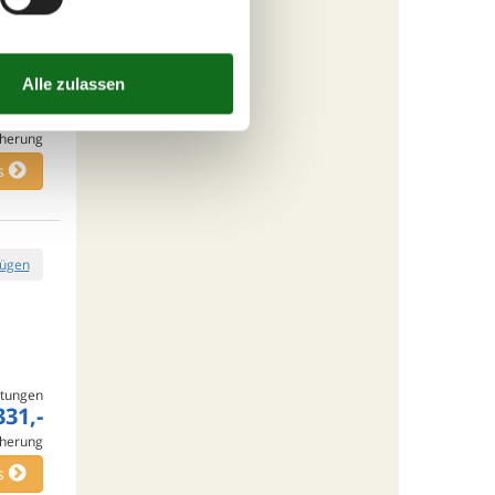
tungen
331,-
cherung
s
fügen
tungen
331,-
cherung
s