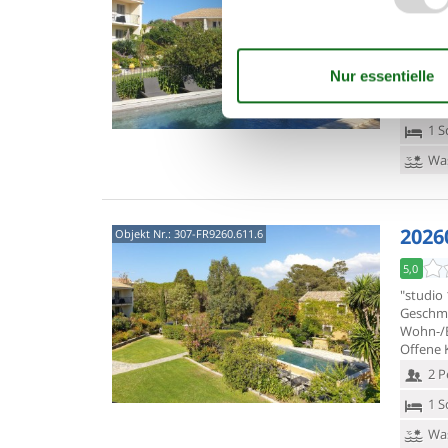
"studio
Geschma
Wohn-/E
Offene
2 P
1 S
Was
20260
Objekt Nr.:
307-FR9260.611.6
5,0
"studio
Geschma
Wohn-/E
Offene 
2 P
1 S
Was