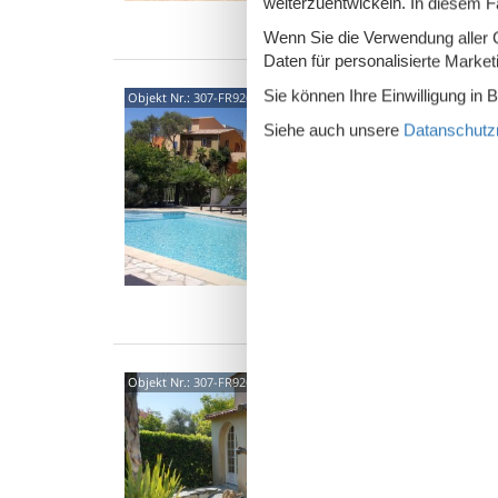
weiterzuentwickeln. In diesem F
Was
Wenn Sie die Verwendung aller Co
Daten für personalisierte Marke
Sie können Ihre Einwilligung in 
20260
Objekt Nr.:
307-FR9260.610.1
Siehe auch unsere
Datanschutzri
5,0
"T2 2 p
komfort
Wohn-/E
2 P
1 S
Was
20260
Objekt Nr.:
307-FR9260.610.3
5,0
"Maison
Hell, k
Wohn-/E