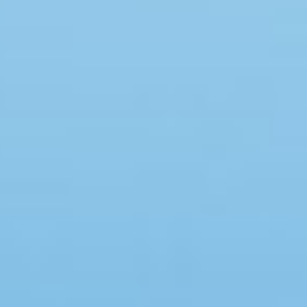
Swimmingpool
Whirlpool
Sauna
Internet
Satelliten-/Kabel TV
Kaminofen
Geschirrspüler
Waschmaschine
Trockner
Nichtraucher
Spiel- und Sportzimmer
Barrierefrei
Gute Angelmöglichkeiten
Eingezäunter Bereich
Klimaanlage
Ladestation für Elektroauto
Klimafreundlich