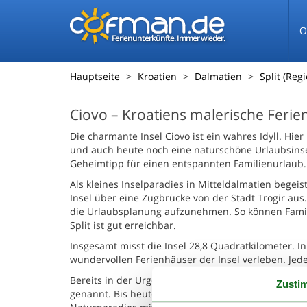
O
Ferienunterkünfte. Immer wieder.
Hauptseite
Kroatien
Dalmatien
Split (Reg
Ciovo – Kroatiens malerische Ferie
Die charmante Insel Ciovo ist ein wahres Idyll. Hie
und auch heute noch eine naturschöne Urlaubsinsel,
Geheimtipp für einen entspannten Familienurlaub.
Als kleines Inselparadies in Mitteldalmatien begeist
Insel über eine Zugbrücke von der Stadt Trogir aus
die Urlaubsplanung aufzunehmen. So können Famil
Split ist gut erreichbar.
Insgesamt misst die Insel 28,8 Quadratkilometer. I
wundervollen Ferienhäuser der Insel verleben. Jede
Bereits in der Urgeschichte besiedelt, trug die In
Zusti
genannt. Bis heute ist der südliche Teil der Insel