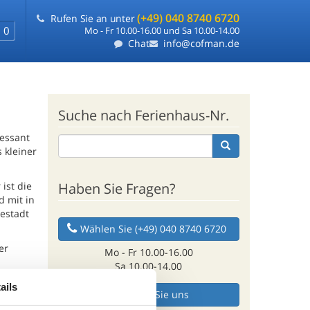
(+49) 040 8740 6720
Rufen Sie an unter
0
Mo - Fr 10.00-16.00 und Sa 10.00-14.00
Chat
info@cofman.de
Suche nach Ferienhaus-Nr.
ressant
 kleiner
Haben Sie Fragen?
ist die
d mit in
estadt
Wählen Sie (+49) 040 8740 6720
er
Mo - Fr 10.00-16.00
Sa 10.00-14.00
avo
ails
Mailen Sie uns
res