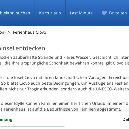
bjektnr. suchen
Kurzurlaub
Last Minute
Favoriten
ion)
Ferienhaus Ciovo
ninsel entdecken
r locken zauberhafte Strände und klares Wasser. Geschichtlich inte
 die ihre ursprüngliche Schönheit bewahren konnte, gilt Ciovo als
ert die Insel Ciovo mit ihren landschaftlichen Vorzügen. Erreichbar 
. So bietet Ciovo auch beste Bedingungen, um Ausflüge ans Festlan
ien nicht nur Trogir erkunden, sondern auch die UNESCO-Welterb
n dieser Idylle können Familien einen herrlichen Urlaub im einem d
s Ferienhaus ist auf die Bedürfnisse von Familien abgestimmt.
sel im Laufe der Geschichte auch den Namen Boa, Bua oder auch Br
mmung
Det
 weitgehend unbesiedelt. Entsprechend finden hier Familien ein wah