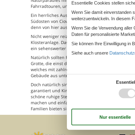
Naturparadies mit einer ganz besonderen Flora u
Essentielle Cookies stellen siche
Fahrradtouren, um die Schönheit der unberührten 
Wenn Sie damit einverstanden sin
Ein herrliches Ausflugsziel ist die Muttergotteskirc
weiterzuentwickeln. In diesem F
Südosten von Ciovo und wurde praktisch umgeben v
denn von hier aus lässt sich ein herrlicher Blick au
Wenn Sie die Verwendung aller Co
Daten für personalisierte Marke
Nicht weniger reizvoll ist ein Besuch in Arbanija, 
Klosteranlage. Das Dominikanerkloster des Heilig
Sie können Ihre Einwilligung in 
ein sehenswerter Klostergarten lädt zu einem Spaz
Siehe auch unsere
Datanschutzri
Natürlich sollten Familien sich auch einen Bummel 
Grotte, die einst den von den Eremiten genutzt wur
welches mit zahlreichen Kunstschätzen ausgestatte
Gebäude aus unterschiedlichsten Jahrhunderten.
Essentiel
Doch natürlich sind es vor allem die Strände der I
garantiert und Kinder können unbeschwert plansch
schöne ruhige Stellen, die dazu einladen ein Fami
machen und einfach die Sonne zu genießen. Zudem
Familien bieten sich auch gemeinsame Bootsausflü