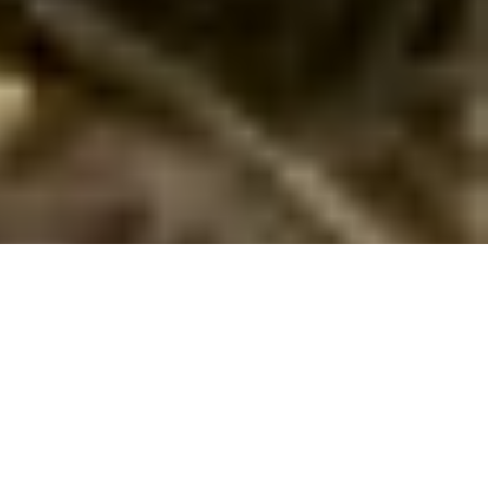
Fakse Ladeplads - Familienurlaub
zwischen Wald und Meer
Der dänische Küstenort Fakse Ladeplads liegt im Südosten
von Seeland an der Fakse Bucht. Umgeben von ausgedehnten