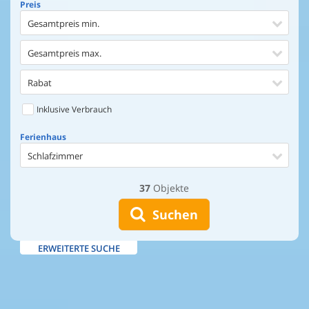
Preis
Gesamtpreis min.
Gesamtpreis max.
Rabat
Inklusive Verbrauch
Ferienhaus
Schlafzimmer
37
Objekte
Ferienhaus
Entfernung Einkaufen
Suchen
Entfernung Wasser
ERWEITERTE SUCHE
Wasserblick
Ausstattung