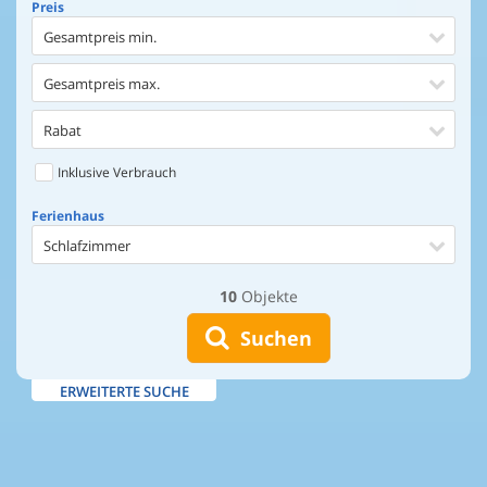
Preis
Gesamtpreis min.
Gesamtpreis max.
Rabat
Inklusive Verbrauch
Ferienhaus
Schlafzimmer
10
Objekte
Ferienhaus
Entfernung Einkaufen
Suchen
Entfernung Wasser
ERWEITERTE SUCHE
Wasserblick
Ausstattung