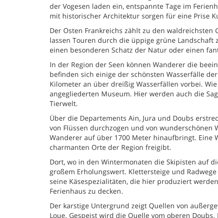
der Vogesen laden ein, entspannte Tage im Ferien
mit historischer Architektur sorgen für eine Prise K
Der Osten Frankreichs zählt zu den waldreichsten
lassen Touren durch die üppige grüne Landschaft 
einen besonderen Schatz der Natur oder einen fan
In der Region der Seen können Wanderer die beein
befinden sich einige der schönsten Wasserfälle de
Kilometer an über dreißig Wasserfällen vorbei. W
angegliederten Museum. Hier werden auch die Sage
Tierwelt.
Über die Departements Ain, Jura und Doubs erstreck
von Flüssen durchzogen und von wunderschönen Wäl
Wanderer auf über 1700 Meter hinaufbringt. Eine W
charmanten Orte der Region freigibt.
Dort, wo in den Wintermonaten die Skipisten auf di
großem Erholungswert. Klettersteige und Radwege f
seine Käsespezialitäten, die hier produziert werde
Ferienhaus zu decken.
Der karstige Untergrund zeigt Quellen von außerge
Loue. Gespeist wird die Quelle vom oberen Doubs.