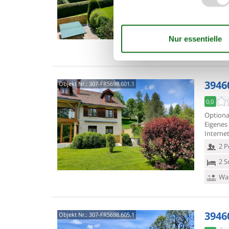
Interne
2 P
1 S
Was
3946
Objekt Nr.:
307-FR5698.601.1
0,0
Option
Eigenes
Interne
2 P
2 S
Was
3946
Objekt Nr.:
307-FR5698.605.1