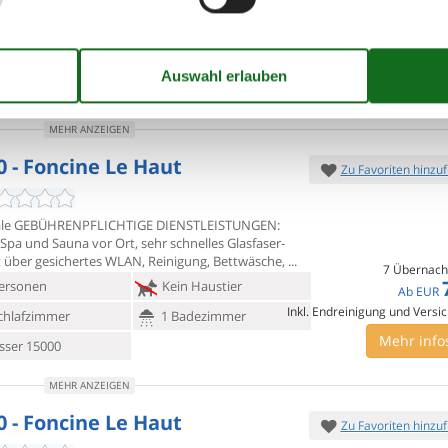
t über gesichertes WLAN, Reinigung, Bettwäsche,
7 Übernach
ersonen
Kein Haustier
Ab
EUR
Inkl. Endreinigung und Versi
chlafzimmer
1 Badezimmer
Mehr info
ser 15000
MEHR ANZEIGEN
0 - Foncine Le Haut
Zu Favoriten hinzu
ale GEBÜHRENPFLICHTIGE DIENSTLEISTUNGEN:
 Spa und Sauna vor Ort,
sehr schnelles Glasfaser-
t über gesichertes WLAN, Reinigung, Bettwäsche,
7 Übernach
ersonen
Kein Haustier
Ab
EUR
Inkl. Endreinigung und Versi
chlafzimmer
1 Badezimmer
Mehr info
ser 15000
MEHR ANZEIGEN
0 - Foncine Le Haut
Zu Favoriten hinzu