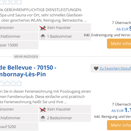
ale GEBÜHRENPFLICHTIGE DIENSTLEISTUNGEN:
 Spa und Sauna vor Ort,
sehr schnelles Glasfaser-
t über gesichertes WLAN, Reinigung, Bettwäsche,
7 Übernach
ersonen
Kein Haustier
Ab
EUR
Inkl. Endreinigung und Versi
chlafzimmer
1 Badezimmer
Mehr info
ser 15000
MEHR ANZEIGEN
e Bellevue - 70150 -
Zu Favoriten hinzu
bornay-Lès-Pin
n Sie in dieser Ferienwohnung mit Poolzugang einen
enen
Familienurlaub. Diese einfache und praktisch
ete Ferienwohnung heißt Sie und Ihre
7 Übernach
1.
ersonen
Kein Haustier
Ab
EUR
Inkl. Reinigung und Ve
chlafzimmer
2 Badezimmer
Mehr info
kauf 5200