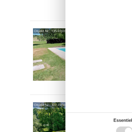
5 S
Was
Rout
Objekt Nr.:
135-FFJ003
3932
Träumen
schöner
private
15 
9 S
Was
3946
Objekt Nr.:
307-FR5698.604.1
0,0
Essentiel
Option
Eigenes