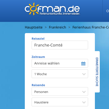
O
Ferienunterkünfte. Immer wieder.
Hauptseite
Frankreich
Ferienhaus Franche-
Reiseziel
Ferienhaus
Entfernun
Entfernun
Zeitraum
ERWEITERTE SUCHE
Anreise wählen
Wasserbl
1 Woche
Ausstattun
Swimmin
Reisende
Whirlpoo
Sauna
Personen
Internet
Satellite
Haustiere
Kaminof