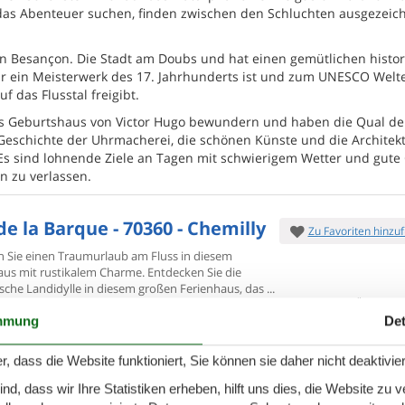
das Abenteuer suchen, finden zwischen den Schluchten ausgezeic
en Besançon. Die Stadt am Doubs und hat einen gemütlichen histo
 nur ein Meisterwerk des 17. Jahrhunderts ist und zum UNESCO Welt
 das Flusstal freigibt.
s Geburtshaus von Victor Hugo bewundern und haben die Qual de
schichte der Uhrmacherei, die schönen Künste und die Architekt
Es sind lohnende Ziele an Tagen mit schwierigem Wetter und gute
n zu verlassen.
de la Barque - 70360 - Chemilly
Zu Favoriten hinzu
n Sie einen Traumurlaub am Fluss in diesem
aus mit rustikalem
Charme. Entdecken Sie die
ische Landidylle in diesem großen Ferienhaus, das
7 Übernach
Personen
1 Haustier
1.
mmung
Det
Ab
EUR
chlafzimmer
2 Badezimmer
Inkl. Reinigung und Ve
r, dass die Website funktioniert, Sie können sie daher nicht deaktivie
ser 8000
Einkauf 10000
Mehr info
d, dass wir Ihre Statistiken erheben, hilft uns dies, die Website zu 