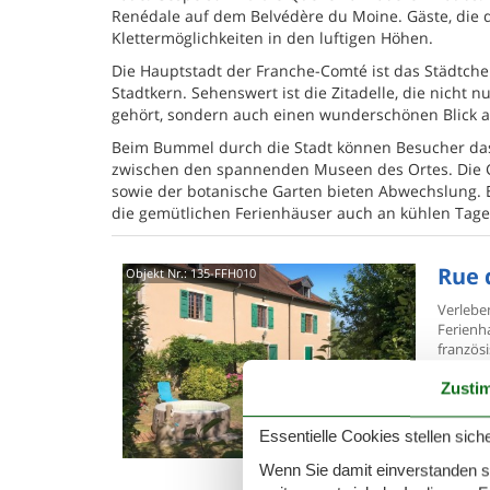
Renédale auf dem Belvédère du Moine. Gäste, die 
Klettermöglichkeiten in den luftigen Höhen.
Die Hauptstadt der Franche-Comté ist das Städtch
Stadtkern. Sehenswert ist die Zitadelle, die nicht
gehört, sondern auch einen wunderschönen Blick auf
Beim Bummel durch die Stadt können Besucher da
zwischen den spannenden Museen des Ortes. Die Ge
sowie der botanische Garten bieten Abwechslung. 
die gemütlichen Ferienhäuser auch an kühlen Tage
Rue 
Objekt Nr.:
135-FFH010
Verlebe
Ferienh
französ
13 
Zusti
7 S
Essentielle Cookies stellen siche
Was
Wenn Sie damit einverstanden sin