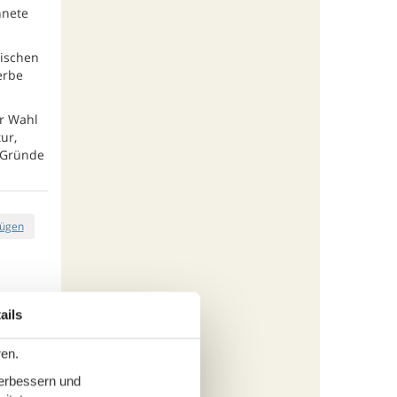
hnete
rischen
erbe
r Wahl
ur,
 Gründe
fügen
tungen
445,-
ails
rbrauch
ren.
s
verbessern und