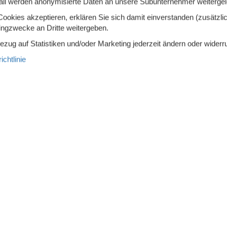
all werden anonymisierte Daten an unsere Subunternehmer weitergele
MEHR ANZEIGEN
okies akzeptieren, erklären Sie sich damit einverstanden (zusätzlich
u bois du Ban - 39320 - Loisia
Zu Favoriten hinzu
tingzwecke an Dritte weitergeben.
tes, altes Bauernhaus mit privatem Außenpool und
Bezug auf Statistiken und/oder Marketing jederzeit ändern oder widerr
ablick. In
einer hügeligen, bewaldeten Landschaft
 Sie dieses großzügige Steinhaus aus
chtlinie
7 Übernach
Personen
Kein Haustier
2.
Ab
EUR
chlafzimmer
3 Badezimmer
Inkl. Ve
ser 28000
Einkauf 6000
Mehr info
MEHR ANZEIGEN
Champs du pommier - 39110 -
Zu Favoriten hinzu
ches
Sie sich eine traumhafte Auszeit in diesem
tigen Ferienhaus mit
Pool. In diesem liebevoll
chteten Landhaus aus dem 16. Jahrhundert
7 Übernach
4.
Personen
1 Haustier
Ab
EUR
Inkl. Reinigung und Ve