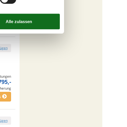
tungen
666,-
cherung
s
fügen
tungen
795,-
cherung
s
fügen