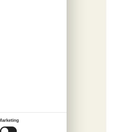
s
fügen
tungen
855,-
rbrauch
s
fügen
Marketing