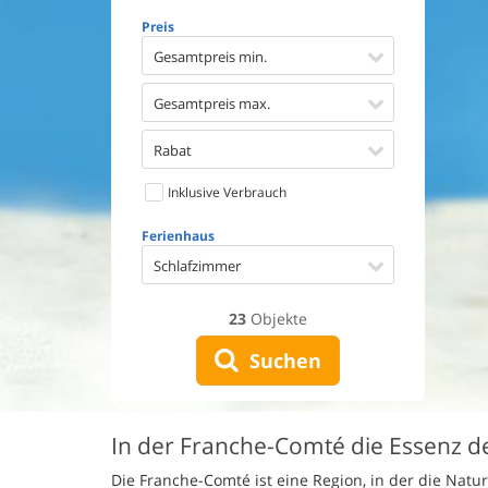
Geschirr
Preis
Waschma
Trockne
Gesamtpreis min.
Nichtrau
Spiel- u
Gesamtpreis max.
Barriere
Gute Ang
Rabat
Eingezäu
Inklusive Verbrauch
Klimaan
Ladestat
Ferienhaus
Klimafre
Schlafzimmer
23
Objekte
Suchen
In der Franche-Comté die Essenz d
Die Franche-Comté ist eine Region, in der die Nat