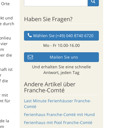
 Orte
Haben Sie Fragen?
ekt und
e durch
Wählen Sie (+49) 040 8740 6720
onlieu
vier
Mo - Fr 10.00-16.00
im
er die
Mailen Sie uns
Und erhalten Sie eine schnelle
aft ist
Antwort, jeden Tag
r
 die
Andere Artikel über
Franche-Comté
r mit
Last Minute Ferienhäuser Franche-
mt für
Comté
Ferienhaus Franche-Comté mit Hund
de la
Ferienhaus mit Pool Franche-Comté
om