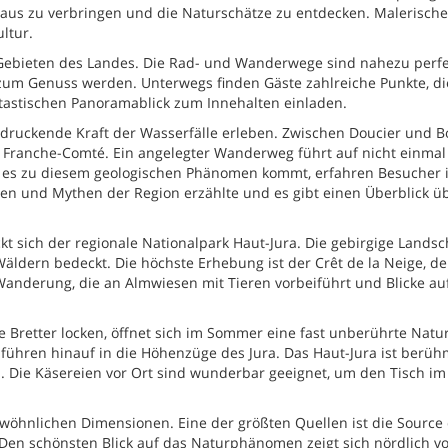
haus zu verbringen und die Naturschätze zu entdecken. Malerische
ultur.
 Gebieten des Landes. Die Rad- und Wanderwege sind nahezu perf
zum Genuss werden. Unterwegs finden Gäste zahlreiche Punkte, di
tastischen Panoramablick zum Innehalten einladen.
druckende Kraft der Wasserfälle erleben. Zwischen Doucier und B
r Franche-Comté. Ein angelegter Wanderweg führt auf nicht einmal 
ie es zu diesem geologischen Phänomen kommt, erfahren Besucher 
n und Mythen der Region erzählte und es gibt einen Überblick üb
t sich der regionale Nationalpark Haut-Jura. Die gebirgige Landsch
dern bedeckt. Die höchste Erhebung ist der Crêt de la Neige, de
anderung, die an Almwiesen mit Tieren vorbeiführt und Blicke auf
e Bretter locken, öffnet sich im Sommer eine fast unberührte Natu
ühren hinauf in die Höhenzüge des Jura. Das Haut-Jura ist berüh
n. Die Käsereien vor Ort sind wunderbar geeignet, um den Tisch im
wöhnlichen Dimensionen. Eine der größten Quellen ist die Source 
 Den schönsten Blick auf das Naturphänomen zeigt sich nördlich v