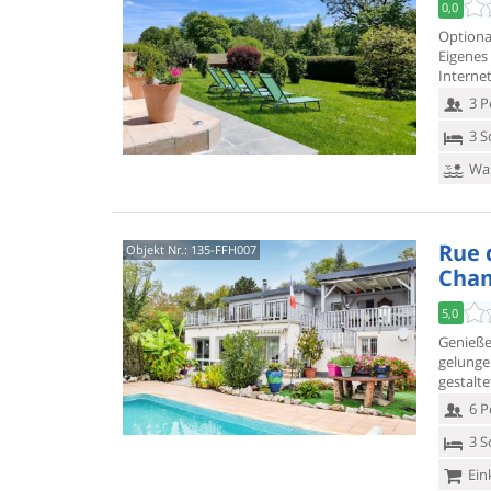
0,0
Option
Eigenes
Interne
3 P
3 S
Was
Rue d
Objekt Nr.:
135-FFH007
Cham
5,0
Genieße
gelung
gestalt
6 P
3 S
Ein