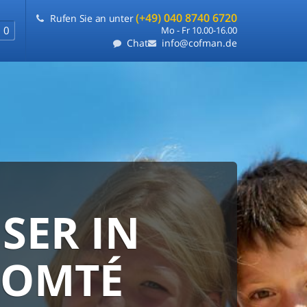
(+49) 040 8740 6720
Rufen Sie an unter
0
Mo - Fr 10.00-16.00
Chat
info@cofman.de
SER IN
RANTIE
FLEXIBLE
COMTÉ
e
ie uns