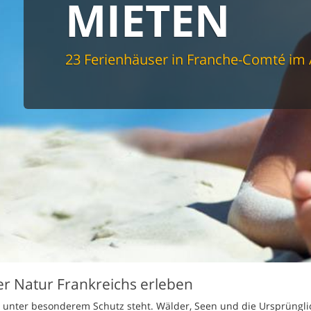
MIETEN
spüler
schine
r
cher
23 Ferienhäuser in Franche-Comté im
nd Sportzimmer
frei
elmöglichkeiten
nter Bereich
lage
ion für Elektroauto
undlich
er Natur Frankreichs erleben
ur unter besonderem Schutz steht. Wälder, Seen und die Ursprüngli