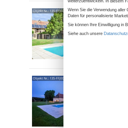
weiterzuentwickeln. In diesem F
Wenn Sie die Verwendung aller Co
Rue d
Objekt Nr.:
135-FFJ004
Daten für personalisierte Marke
Charman
Sie können Ihre Einwilligung in 
Panoram
begrüßt
Siehe auch unsere
Datanschutzri
15 
7 S
Was
Rue 
Objekt Nr.:
135-FFJ007
Ares
5,0
Gönnen 
einzigar
eingeri
15 