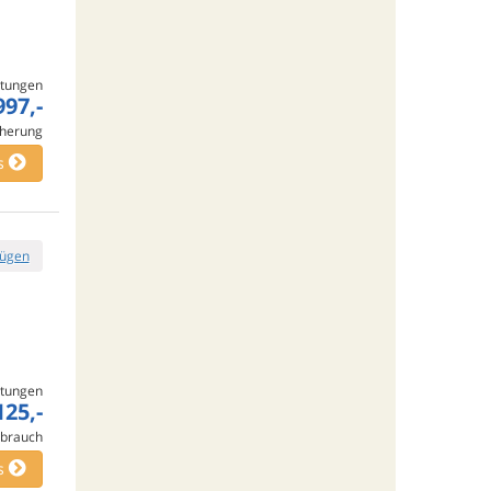
tungen
997,-
cherung
s
fügen
tungen
125,-
rbrauch
s