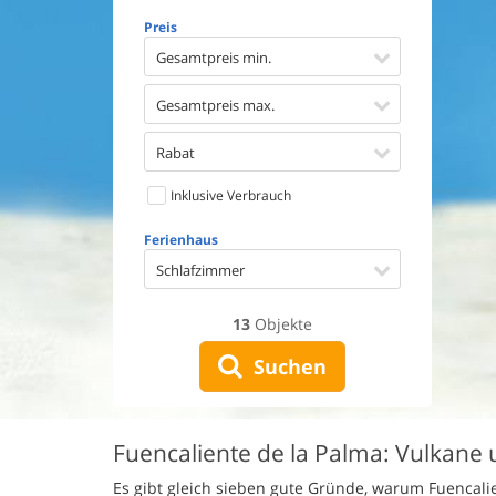
Geschirr
Preis
Waschma
Trockne
Gesamtpreis min.
Nichtrau
Spiel- u
Gesamtpreis max.
Barriere
Gute Ang
Rabat
Eingezäu
Inklusive Verbrauch
Klimaan
Ladestat
Ferienhaus
Klimafre
Schlafzimmer
13
Objekte
Suchen
Fuencaliente de la Palma: Vulkane 
Es gibt gleich sieben gute Gründe, warum Fuencalien