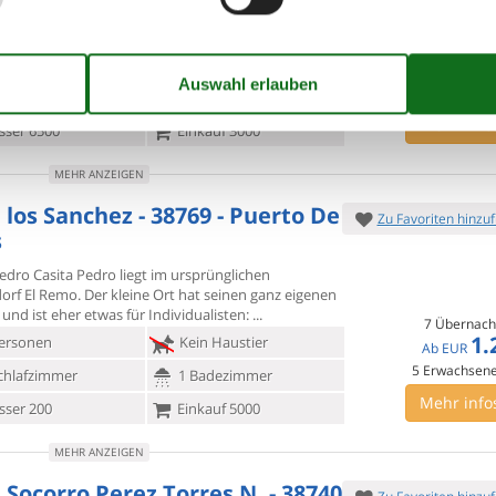
einhaus in romantischem
Setting mit stilsicherer und
ller Einrichtung und komfortabler
7 Übernach
ersonen
Kein Haustier
EUR
4
Erwachsen
chlafzimmer
1 Badezimmer
Mehr info
ser 6500
Einkauf 3000
MEHR ANZEIGEN
 los Sanchez - 38769 - Puerto De
Zu Favoriten hinzu
s
edro Casita Pedro liegt im ursprünglichen
dorf El Remo. Der
kleine Ort hat seinen ganz eigenen
nd ist eher etwas für Individualisten:
7 Übernach
1.
ersonen
Kein Haustier
Ab
EUR
5
Erwachsen
chlafzimmer
1 Badezimmer
Mehr info
ser 200
Einkauf 5000
MEHR ANZEIGEN
e Socorro Perez Torres N. - 38740