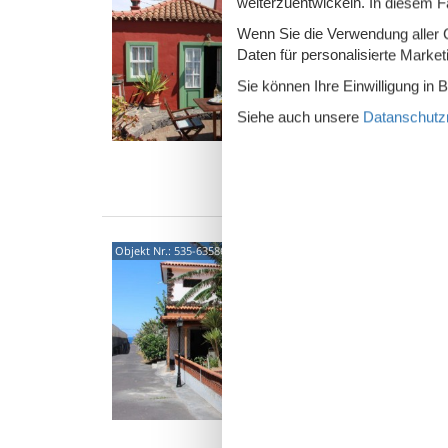
weiterzuentwickeln. In diesem F
3,4
Wenn Sie die Verwendung aller Co
Daten für personalisierte Marke
La Calde
Pool in 
Sie können Ihre Einwilligung in 
Fuencal
Siehe auch unsere
Datanschutzri
3 P
1 S
Was
Carre
Objekt Nr.:
535-635866
Que
5,0
Finca lo
Finca in
Gemeind
5 P
2 S