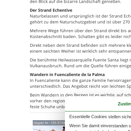
den Blick auf die bizarre Landschaft genießen.
Der Strand Echentive
Naturbelassen und ursprünglich ist der Strand Ech
gehört zu dem Naturschutzgebiet und ist über 270 M
Mehrere Wege führen über den Strand direkt bis a
Küstenabschnitt baden. Schatten gibt es leider nich
Direkt neben dem Strand befinden sich mehrere kl
einem seichten Weiher ist wirklich sehr entspanne
Die berühmte Heilwasserquelle Fuente Santa liegt n
Vulkanausbruch. Rund um die Quelle führen einige
Wandern in Fuencaliente de la Palma
In Fuencaliente kann die ganze Familie hervorrage
unterschiedlich. Das Angebot reicht von leichten 
Beim Wandern in den Bergen ist es wichtig, auf sch
vorher den regionalen Wetterbericht ansehen. In d
Zusti
feste Schuhe unbedingt ins Gepäck.
Essentielle Cookies stellen siche
Calle
Objekt Nr.:
535-973961
Wenn Sie damit einverstanden sin
Indi