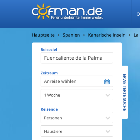
O
Ferienunterkünfte. Immer wieder.
Hauptseite
Spanien
Kanarische Inseln
La
Reiseziel
Ferienhaus
Entfernun
Entfernun
Zeitraum
ERWEITERTE SUCHE
Anreise wählen
Wasserbl
1 Woche
Ausstattun
Swimmin
Reisende
Whirlpoo
Sauna
Personen
Internet
Satellite
Haustiere
Kaminof