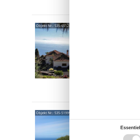
Was
Cruz
Objekt Nr.:
535-651247
3873
4,8
El Diama
traumh
kleinen 
5 P
2 S
Was
Cami
Objekt Nr.:
535-519995
Que
Essentiel
4,4
Casa Cab