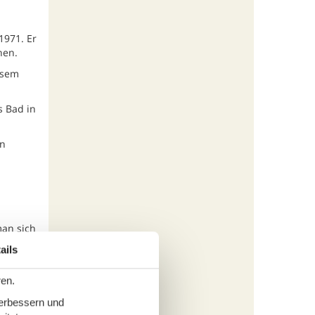
1971. Er
hen.
esem
s Bad in
en
man sich
ken und
ails
ren.
fügen
verbessern und