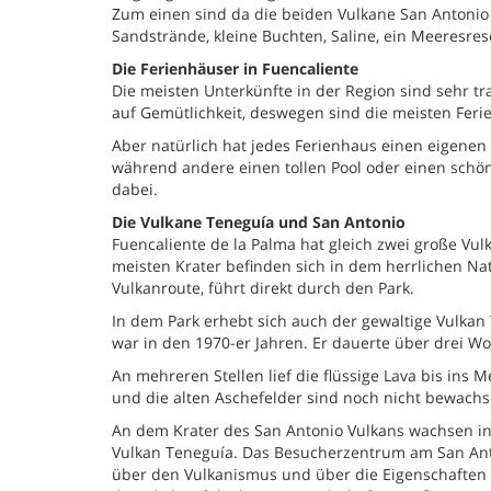
Zum einen sind da die beiden Vulkane San Antonio
Sandstrände, kleine Buchten, Saline, ein Meeresres
Die Ferienhäuser in Fuencaliente
Die meisten Unterkünfte in der Region sind sehr tr
auf Gemütlichkeit, deswegen sind die meisten Feri
Aber natürlich hat jedes Ferienhaus einen eigenen 
während andere einen tollen Pool oder einen schöne
dabei.
Die Vulkane Teneguía und San Antonio
Fuencaliente de la Palma hat gleich zwei große Vulk
meisten Krater befinden sich in dem herrlichen Na
Vulkanroute, führt direkt durch den Park.
In dem Park erhebt sich auch der gewaltige Vulkan Te
war in den 1970-er Jahren. Er dauerte über drei W
An mehreren Stellen lief die flüssige Lava bis ins
und die alten Aschefelder sind noch nicht bewach
An dem Krater des San Antonio Vulkans wachsen inz
Vulkan Teneguía. Das Besucherzentrum am San Antoni
über den Vulkanismus und über die Eigenschaften 