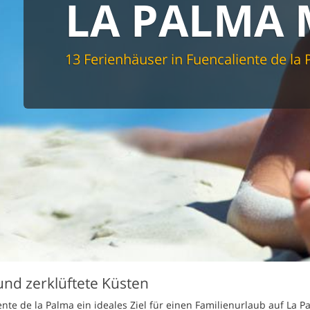
LA PALMA 
spüler
schine
r
cher
13 Ferienhäuser in Fuencaliente de la
nd Sportzimmer
frei
elmöglichkeiten
nter Bereich
lage
ion für Elektroauto
undlich
und zerklüftete Küsten
te de la Palma ein ideales Ziel für einen Familienurlaub auf La Pa