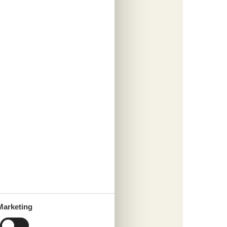
s
fügen
tungen
079,-
e
1
Kind
s
fügen
Marketing