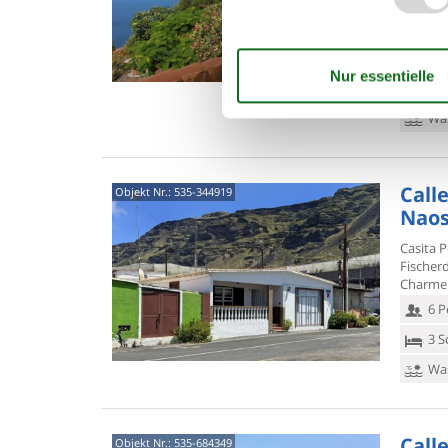
Naturst
liebevo
5 P
2 S
Was
Calle
Objekt Nr.:
535-344919
Nao
Casita P
Fischer
Charme u
6 P
3 S
Was
Call
Objekt Nr.:
535-684349