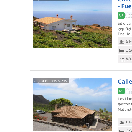
- Fu
3,5
Sitio La
geprägt
Das Hau
5 P
3 S
Was
Call
Objekt Nr.:
535-692380
4,9
Los Lla
geschni
Naturste
6 P
2 S