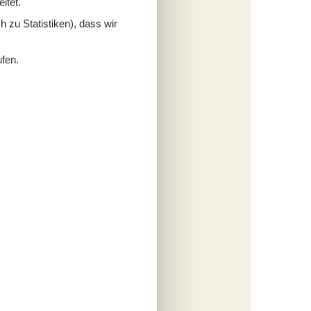
itet.
 zu Statistiken), dass wir
ufen.
tungen
113,-
e
1
Kind
s
fügen
tungen
053,-
e
1
Kind