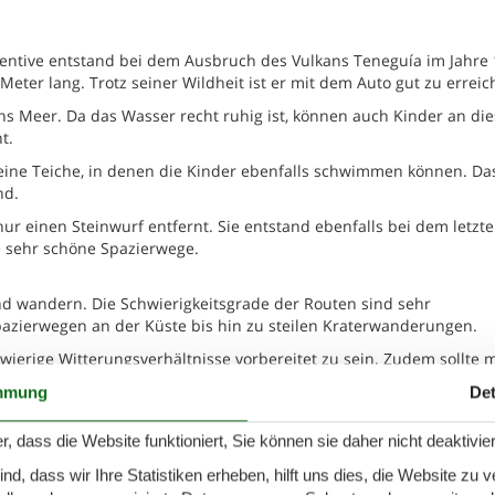
entive entstand bei dem Ausbruch des Vulkans Teneguía im Jahre 
eter lang. Trotz seiner Wildheit ist er mit dem Auto gut zu erreic
ns Meer. Da das Wasser recht ruhig ist, können auch Kinder an di
t.
eine Teiche, in denen die Kinder ebenfalls schwimmen können. Da
nd.
ur einen Steinwurf entfernt. Sie entstand ebenfalls bei dem letzt
 sehr schöne Spazierwege.
nd wandern. Die Schwierigkeitsgrade der Routen sind sehr
Spazierwegen an der Küste bis hin zu steilen Kraterwanderungen.
wierige Witterungsverhältnisse vorbereitet zu sein. Zudem sollte 
en Bergen kann es jederzeit kalt werden. Daher gehören dicke Jac
mmung
Det
r, dass die Website funktioniert, Sie können sie daher nicht deaktivie
 las Barcenas - 38749 - Las
Zu Favoriten hinzu
d, dass wir Ihre Statistiken erheben, hilft uns dies, die Website zu 
as