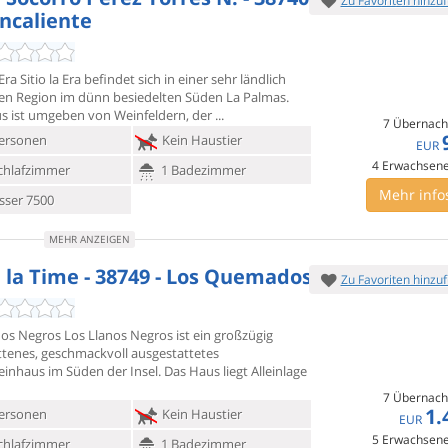
Zu Favoriten hinzu
encaliente
 Era Sitio la Era befindet sich in einer sehr ländlich
en Region
im dünn besiedelten Süden La Palmas.
s ist umgeben von Weinfeldern, der
7 Übernach
ersonen
Kein Haustier
EUR
4
Erwachsen
chlafzimmer
1 Badezimmer
Mehr info
ser 7500
MEHR ANZEIGEN
e la Time - 38749 - Los Quemados
Zu Favoriten hinzu
nos Negros Los Llanos Negros ist ein großzügig
ttenes,
geschmackvoll ausgestattetes
inhaus im Süden der Insel. Das Haus liegt Alleinlage
7 Übernach
1.
ersonen
Kein Haustier
EUR
5
Erwachsen
chlafzimmer
1 Badezimmer