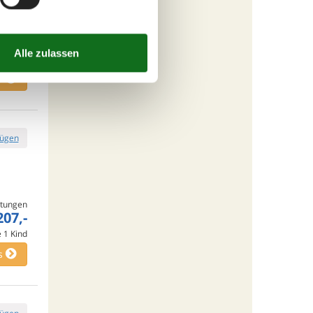
tungen
868,-
e
1
Kind
s
fügen
tungen
207,-
e
1
Kind
s