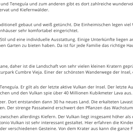
 und Teneguía und zum anderen gibt es dort zahlreiche wundervol
ervat und Kiefernwälder.
aditionell gebaut und weiß getüncht. Die Einheimischen legen viel
enhäuser sehr komfortabel eingerichtet.
Stil und eine individuelle Ausstattung. Einige Unterkünfte liegen 
n Garten zu bieten haben. Da ist für jede Familie das richtige Ha
ane, daher ist die Landschaft von sehr vielen kleinen Kratern gepr
turpark Cumbre Vieja. Einer der schönsten Wanderwege der Insel, 
neguía. Er gilt als der letzte aktive Vulkan der Insel. Der letzte 
ochen und den Vulkan spie über 40 Millionen Kubikmeter Lava aus.
 Meer. Dort entstanden dann 30 ha neues Land. Die erkalteten Lavas
sen. Der strenge Passatwind erschwert den Pflanzen das Wachstum
wischen allerdings Kiefern. Der Vulkan liegt insgesamt höher als 
o Vulkan ist sehr interessant gestaltet. Hier erfahren die Kinder
der verschiedenen Gesteine. Von dem Krater aus kann die ganze F