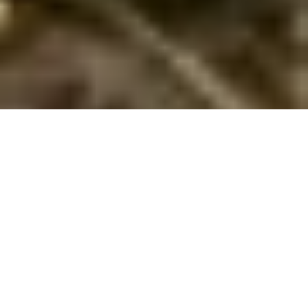
Genießen Sie Ruhe und Frieden im tollen
Ferienland Furreby
Furreby ist ein gemütliches und ungestörtes Gebiet nördlich
von Løkken, hoch oben in einer landschaftlich reizvollen
Gegend und mit einer schönen Aussicht auf die Nordsee.
Spüren Sie den Wind und hören Sie das Rauschen des
Meeres. Nirgendwo ist der Sonnenuntergang schöner als