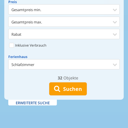
Preis
Gesamtpreis min.
Gesamtpreis max.
Rabat
Inklusive Verbrauch
Ferienhaus
Schlafzimmer
32
Objekte
Ferienhaus
Entfernung Einkaufen
Suchen
Entfernung Wasser
ERWEITERTE SUCHE
Wasserblick
Ausstattung