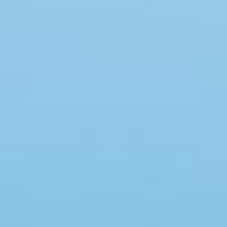
Swimmingpool
Whirlpool
Sauna
Internet
Satelliten-/Kabel TV
Kaminofen
Geschirrspüler
Waschmaschine
Trockner
Nichtraucher
Spiel- und Sportzimmer
Barrierefrei
Gute Angelmöglichkeiten
Eingezäunter Bereich
Klimaanlage
Ladestation für Elektroauto
Klimafreundlich