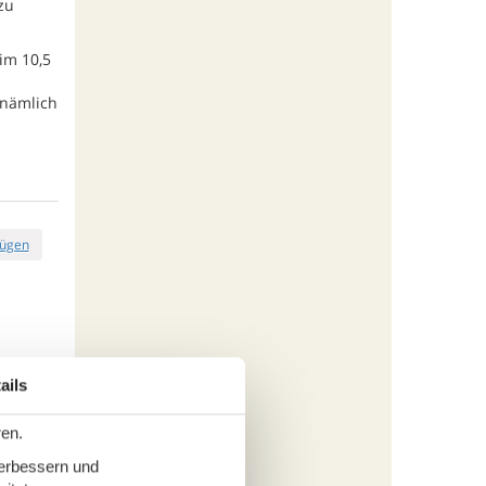
zu
im 10,5
 nämlich
fügen
ails
tungen
705,-
ren.
cherung
verbessern und
s