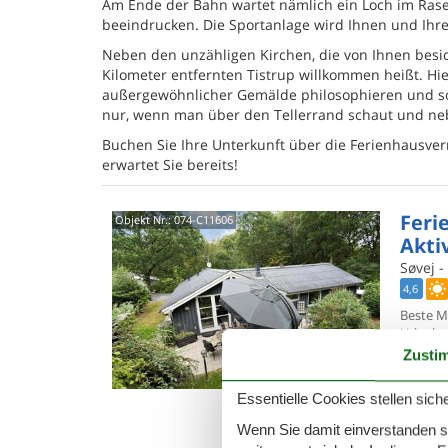
Am Ende der Bahn wartet nämlich ein Loch im Rasen
beeindrucken. Die Sportanlage wird Ihnen und Ihren
Neben den unzähligen Kirchen, die von Ihnen besi
Kilometer entfernten Tistrup willkommen heißt. Hi
außergewöhnlicher Gemälde philosophieren und so
nur, wenn man über den Tellerrand schaut und neb
Buchen Sie Ihre Unterkunft über die Ferienhausve
erwartet Sie bereits!
Feri
Objekt Nr.:
074-C11606
Akti
Søvej -
4,6
Beste M
Urlaubs
Sø. Das
Zusti
7 P
Essentielle Cookies stellen siche
4 S
Wenn Sie damit einverstanden sin
Was