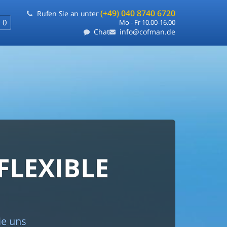
(+49) 040 8740 6720
Rufen Sie an unter
0
Mo - Fr 10.00-16.00
Chat
info@cofman.de
SER IN
RANTIE
FLEXIBLE
IETEN
e
ie uns