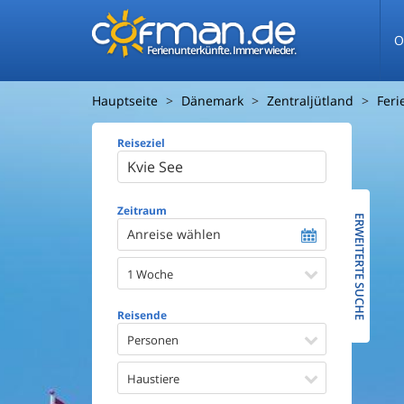
O
Ferienunterkünfte. Immer wieder.
Hauptseite
Dänemark
Zentraljütland
Feri
Reiseziel
Ferienhaus
Entfernun
Entfernun
Zeitraum
ERWEITERTE SUCHE
Anreise wählen
Wasserbl
1 Woche
Ausstattun
Swimmin
Reisende
Whirlpoo
Sauna
Personen
Internet
Satellite
Haustiere
Kaminof