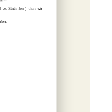
itet.
 zu Statistiken), dass wir
fügen
ufen.
tungen
504,-
s
fügen