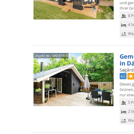
und ge
Ihrer G
8 P
4 S
Was
Gemü
Objekt Nr.:
090-67465
in D
Søgårds
4,2
Dieses 
Grünen,
nur etw
5 P
2 S
Was