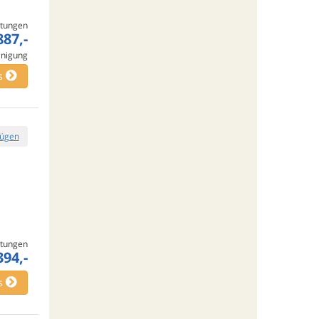
tungen
887,-
inigung
s
fügen
tungen
394,-
s