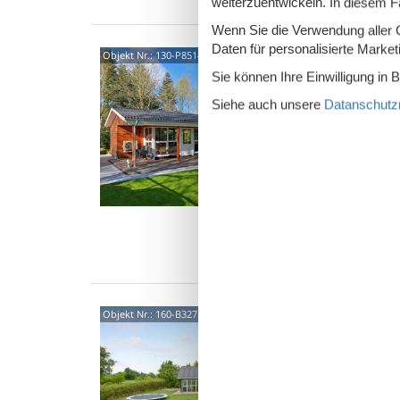
weiterzuentwickeln. In diesem F
Wenn Sie die Verwendung aller Co
Daten für personalisierte Marke
Fami
Objekt Nr.:
130-P85147
Sø
Sie können Ihre Einwilligung in 
Søgårds
Siehe auch unsere
Datanschutzri
5,0
Einlade
wenigen
beziehe
4 P
2 S
Was
Feri
Objekt Nr.:
160-B3275
Spie
Søbred
4,5
Schönes