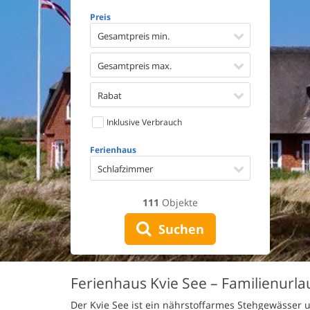
Geschirr
Preis
Waschma
Trockne
Gesamtpreis min.
Nichtrau
Spiel- u
Gesamtpreis max.
Barriere
Gute Ang
Rabat
Eingezäu
Inklusive Verbrauch
Klimaan
Ladestat
Ferienhaus
Klimafre
Schlafzimmer
111
Objekte
Suchen
Ferienhaus Kvie See – Familienurl
Der Kvie See ist ein nährstoffarmes Stehgewässer 