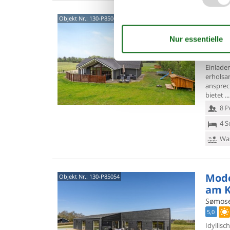
Feri
Objekt Nr.:
130-P85063
Natu
Egelun
4,3
Einlade
erholsa
ansprec
bietet
8 P
4 S
Was
Mode
Objekt Nr.:
130-P85054
am K
Sømose
5,0
Idyllisc