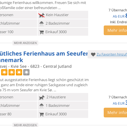
räumige
Ferienhaus willkommen. Freuen Sie sich mit
roßfamilie oder einer befreundeten
7 Übernach
ersonen
Kein Haustier
Ab
EUR
Inkl. Endre
chlafzimmer
2 Badezimmer
Mehr info
ser 100
Einkauf 3000
MEHR ANZEIGEN
tliches Ferienhaus am Seeufer
Zu Favoriten hinzu
änemark
vej - Kvie See - 6823 - Central Jutland
gut ausgestattete Ferienhaus liegt schön geschützt im
 ganz am
Ende einer ruhigen Sackgasse und zugleich
a 75 m vom Seeufer am Kvie Sø.
ersonen
2 Haustiere
7 Übernach
Ab
EUR
chlafzimmer
1 Badezimmer
Mehr info
ser 80
Einkauf 3000
MEHR ANZEIGEN