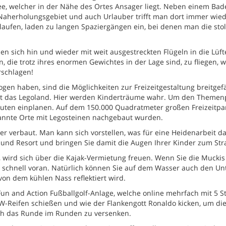
, welcher in der Nähe des Ortes Ansager liegt. Neben einem Bad
s Naherholungsgebiet und auch Urlauber trifft man dort immer wied
aufen, laden zu langen Spaziergängen ein, bei denen man die sto
 sich hin und wieder mit weit ausgestreckten Flügeln in die Lüft
, die trotz ihres enormen Gewichtes in der Lage sind, zu fliegen, 
rschlagen!
gen haben, sind die Möglichkeiten zur Freizeitgestaltung breitgef
 ist das Legoland. Hier werden Kinderträume wahr. Um den Themen
Minuten einplanen. Auf dem 150.000 Quadratmeter großen Freizeitpa
annte Orte mit Legosteinen nachgebaut wurden.
er verbaut. Man kann sich vorstellen, was für eine Heidenarbeit d
und Resort und bringen Sie damit die Augen Ihrer Kinder zum Str
ird sich über die Kajak-Vermietung freuen. Wenn Sie die Muckis
n schnell voran. Natürlich können Sie auf dem Wasser auch den U
on dem kühlen Nass reflektiert wird.
 Fun and Action Fußballgolf-Anlage, welche online mehrfach mit 5 S
-Reifen schießen und wie der Flankengott Ronaldo kicken, um di
ich das Runde im Runden zu versenken.