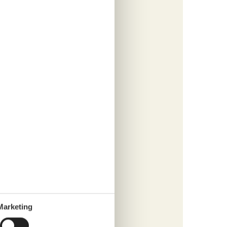
tungen
807,-
inigung
s
fügen
tungen
352,-
s
Marketing