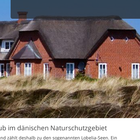
spüler
111 Ferienhäuser in Kvie See im Ange
schine
r
cher
nd Sportzimmer
frei
elmöglichkeiten
nter Bereich
lage
ion für Elektroauto
undlich
aub im dänischen Naturschutzgebiet
und zählt deshalb zu den sogenannten Lobelia-Seen. Ein