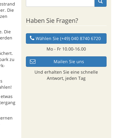
estrand
er. Die
lzen
Haben Sie Fragen?
e. Die
werden
Wählen Sie (+49) 040 8740 6720
Mo - Fr 10.00-16.00
ächert.
park zu
Mailen Sie uns
rk-
Und erhalten Sie eine schnelle
Antwort, jeden Tag
as
ahlen!
 etwas
ntergang
ternen
e