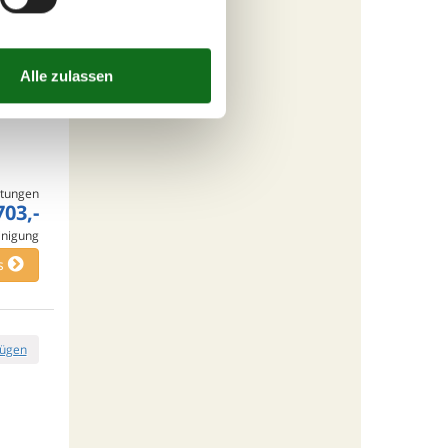
fügen
tungen
703,-
inigung
s
fügen