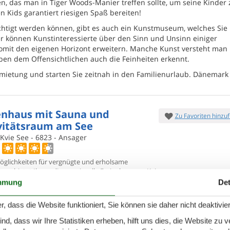
, das man in Tiger Woods-Manier treffen sollte, um seine Kinder 
 Kids garantiert riesigen Spaß bereiten!
chtigt werden können, gibt es auch ein Kunstmuseum, welches Sie 
er können Kunstinteressierte über den Sinn und Unsinn einiger
mit den eigenen Horizont erweitern. Manche Kunst versteht man
en dem Offensichtlichen auch die Feinheiten erkennt.
rmietung und starten Sie zeitnah in den Familienurlaub. Dänemark
enhaus mit Sauna und
Zu Favoriten hinzu
vitätsraum am See
 Kvie See - 6823 - Ansager
öglichkeiten für vergnügte und erholsame
tage bietet Ihnen dieses
reizvolle Ferienhaus am Kvie
 Urlaubsdomizil enthält unter anderem eine
mmung
Det
7 Übernach
ersonen
1 Haustier
Ab
EUR
r, dass die Website funktioniert, Sie können sie daher nicht deaktivie
Inkl. Endreinigung und Versi
chlafzimmer
2 Badezimmer
d, dass wir Ihre Statistiken erheben, hilft uns dies, die Website zu 
Mehr info
ser 200
Einkauf 3000