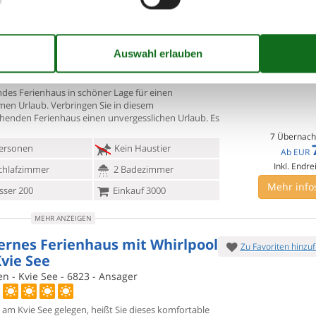
MEHR ANZEIGEN
enhaus mit Whirlpool und
Zu Favoriten hinzu
rerlebnis
den - Kvie See - 6823 - Ansager
ndes Ferienhaus in schöner Lage für einen
men Urlaub. Verbringen
Sie in diesem
henden Ferienhaus einen unvergesslichen Urlaub. Es
7 Übernach
ersonen
Kein Haustier
Ab
EUR
Inkl. Endre
chlafzimmer
2 Badezimmer
Mehr info
ser 200
Einkauf 3000
MEHR ANZEIGEN
rnes Ferienhaus mit Whirlpool
Zu Favoriten hinzu
vie See
n - Kvie See - 6823 - Ansager
h am Kvie See gelegen, heißt Sie dieses komfortable