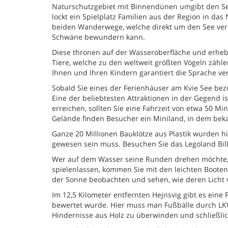
Naturschutzgebiet mit Binnendünen umgibt den See
lockt ein Spielplatz Familien aus der Region in da
beiden Wanderwege, welche direkt um den See verl
Schwäne bewundern kann.
Diese thronen auf der Wasseroberfläche und erheben
Tiere, welche zu den weltweit größten Vögeln zählen
Ihnen und Ihren Kindern garantiert die Sprache ve
Sobald Sie eines der Ferienhäuser am Kvie See bezo
Eine der beliebtesten Attraktionen in der Gegend
erreichen, sollten Sie eine Fahrzeit von etwa 50 
Gelände finden Besucher ein Miniland, in dem bek
Ganze 20 Millionen Bauklötze aus Plastik wurden hi
gewesen sein muss. Besuchen Sie das Legoland Bill
Wer auf dem Wasser seine Runden drehen möchte, w
spielenlassen, kommen Sie mit den leichten Boote
der Sonne beobachten und sehen, wie deren Licht v
Im 12,5 Kilometer entfernten Hejnsvig gibt es eine
bewertet wurde. Hier muss man Fußbälle durch LKW
Hindernisse aus Holz zu überwinden und schließl