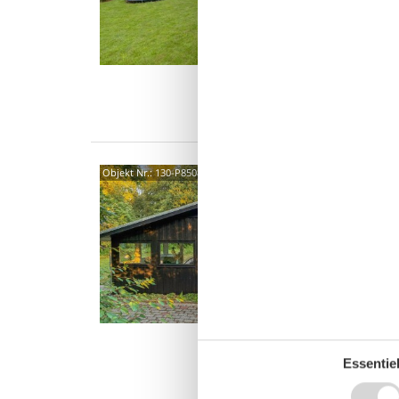
schönen
schönes
8 P
4 S
Was
Gemü
Objekt Nr.:
130-P85086
Seeb
Søgårds
4,5
Genieße
direkt 
wunders
6 P
3 S
Essentiel
Was