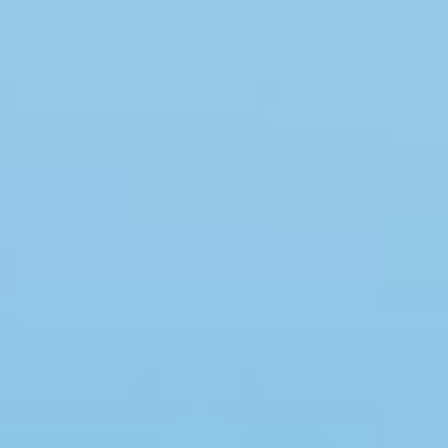
Swimmingpool
Whirlpool
Sauna
Internet
Satelliten-/Kabel TV
Kaminofen
Geschirrspüler
Waschmaschine
Trockner
Nichtraucher
Spiel- und Sportzimmer
Barrierefrei
Gute Angelmöglichkeiten
Eingezäunter Bereich
Klimaanlage
Ladestation für Elektroauto
Klimafreundlich